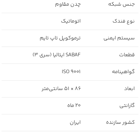
جنس شبکه
چدن مقاوم
نوع فندک
اتوماتیک
سیستم ایمنی
ترموکوپل تاپ تایم
قطعات
SABAF ایتالیا (سری ۳)
گواهینامه
ISO 9001
ابعاد
86 × 51 سانتی‌متر
گارانتی
20 ماه
کشور سازنده
ایران