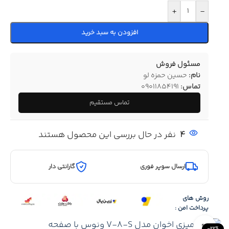
+
-
افزودن به سبد خرید
مسئول فروش
نام:
حسین حمزه لو
تماس:
09011854191
تماس مستقیم
4
نفر در حال بررسی این محصول هستند
ارسال سوپر فوری
گارانتی دار
روش های
پرداخت امن :
Click to enlarge