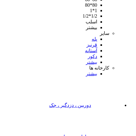
80*80
1*1
1/2*1/2
اسلب
بیشتر
سایر
پله
قرنیز
آستانه
دکور
بیشتر
کارخانه ها
بیشتر
دوربین ، دزدگیر ، جک