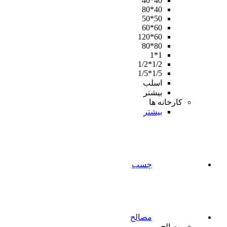
40*40
40*80
50*50
60*60
60*120
80*80
1*1
1/2*1/2
1/5*1/5
اسلب
بیشتر
کارخانه ها
بیشتر
چسب
مصالح
مصالح