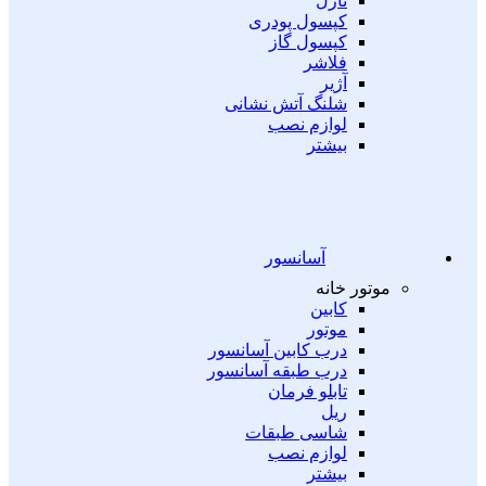
نازل
کپسول پودری
کپسول گاز
فلاشر
آژیر
شلنگ آتش نشانی
لوازم نصب
بیشتر
آسانسور
موتور خانه
کابین
موتور
درب کابین آسانسور
درب طبقه آسانسور
تابلو فرمان
ریل
شاسی طبقات
لوازم نصب
بیشتر