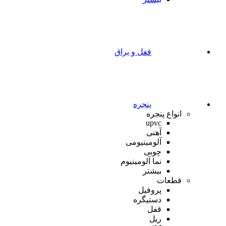
قفل و یراق
پنجره
انواع پنجره
upvc
آهنی
آلومینیومی
چوبی
نما آلومینیوم
بیشتر
قطعات
پروفیل
دستیگره
قفل
ریل