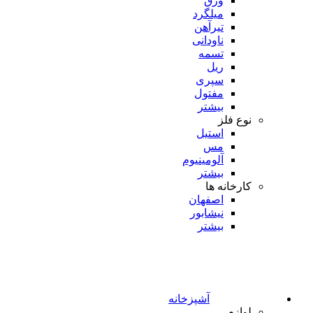
ورق
میلگرد
تیرآهن
ناودانی
تسمه
ریل
سپری
مفتول
بیشتر
نوع فلز
استیل
مس
آلومینیوم
بیشتر
کارخانه ها
اصفهان
نیشابور
بیشتر
آشپزخانه
لوازم