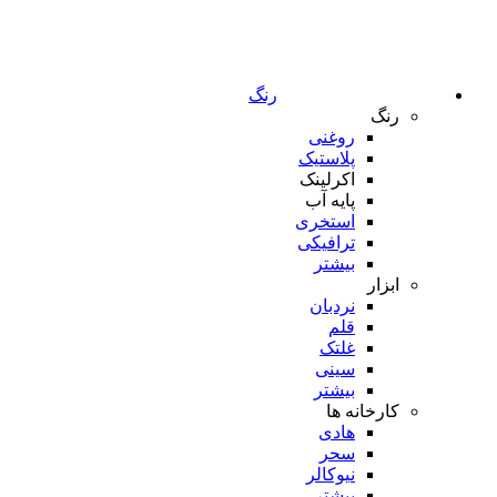
رنگ
رنگ
روغنی
پلاستیک
اکرلینک
پایه آب
استخری
ترافیکی
بیشتر
ابزار
نردبان
قلم
غلتک
سینی
بیشتر
کارخانه ها
هادی
سحر
نیوکالر
بیشتر