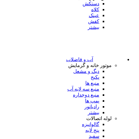
دستکش
کلاه
عینک
کفش
بیشتر
آب و فاضلاب
موتور خانه و گرمایش
دیگ و مشعل
پکیج
منبع ها
منبع سه لایه آب
منبع دوجداره
پمپ ها
رادیاتور
بیشتر
لوله اتصالات
گالوانیزه
پنج لایه
سفید