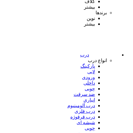
کلاف
بیشتر
برندها
نوین
بیشتر
درب
انواع درب
پارکینگ
لابی
ورودی
داخلی
چوبی
ضد سرقت
انباری
درب آلومینیوم
درب فلزی
درب فرفوژه
شیشه ای
چوبی