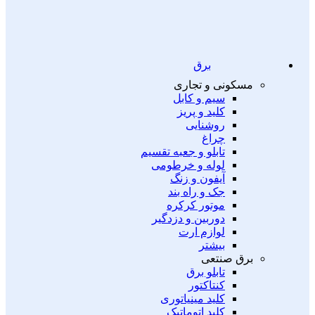
برق
مسکونی و تجاری
سیم و کابل
کلید و پریز
روشنایی
چراغ
تابلو و جعبه تقسیم
لوله و خرطومی
آیفون و زنگ
جک و راه بند
موتور کرکره
دوربین و دزدگیر
لوازم ارت
بیشتر
برق صنتعی
تابلو برق
کنتاکتور
کلید مینیاتوری
کلید اتوماتیک