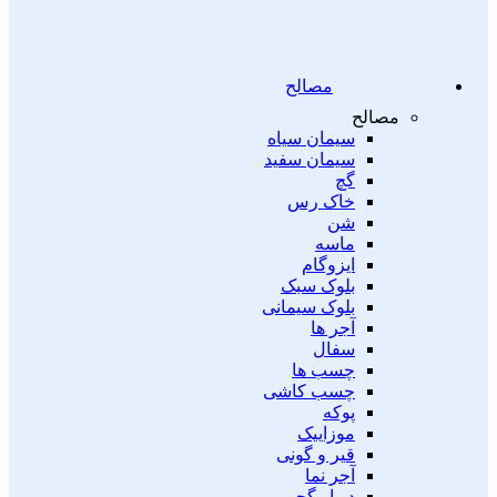
مصالح
مصالح
سیمان سیاه
سیمان سفید
گچ
خاک رس
شن
ماسه
ایزوگام
بلوک سبک
بلوک سیمانی
آجر ها
سفال
چسب ها
چسب کاشی
پوکه
موزاییک
قیر و گونی
آجر نما
دیوار گچی