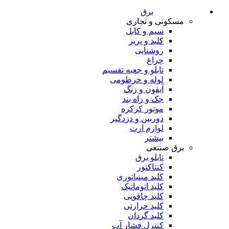
برق
مسکونی و تجاری
سیم و کابل
کلید و پریز
روشنایی
چراغ
تابلو و جعبه تقسیم
لوله و خرطومی
آیفون و زنگ
جک و راه بند
موتور کرکره
دوربین و دزدگیر
لوازم ارت
بیشتر
برق صنتعی
تابلو برق
کنتاکتور
کلید مینیاتوری
کلید اتوماتیک
کلید چاقویی
کلید حرارتی
کلید گردان
کنترل فشار آب