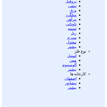
پروفیل
نبشی
ورق
میلگرد
تیرآهن
ناودانی
تسمه
ریل
سپری
مفتول
بیشتر
نوع فلز
استیل
مس
آلومینیوم
بیشتر
کارخانه ها
اصفهان
نیشابور
بیشتر