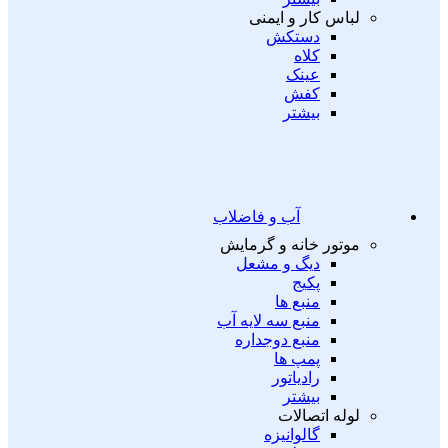
لباس کار و ایمنی
دستکش
کلاه
عینک
کفش
بیشتر
آب و فاضلاب
موتور خانه و گرمایش
دیگ و مشعل
پکیج
منبع ها
منبع سه لایه آب
منبع دوجداره
پمپ ها
رادیاتور
بیشتر
لوله اتصالات
گالوانیزه