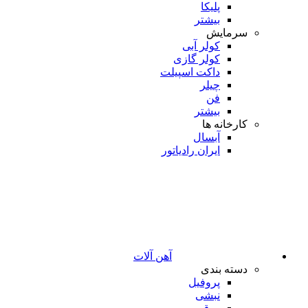
پلیکا
بیشتر
سرمایش
کولر آبی
کولر گازی
داکت اسپیلت
چیلر
فن
بیشتر
کارخانه ها
آبسال
ایران رادیاتور
آهن آلات
دسته بندی
پروفیل
نبشی