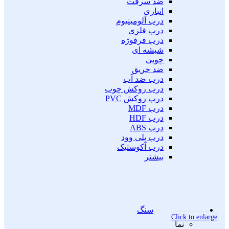
ضد سرقت
انباری
درب آلومینیوم
درب فلزی
درب فرفوژه
شیشه ای
چوبی
ضد حریق
درب ضد آب
درب روکش چوب
درب روکش PVC
درب MDF
درب HDF
درب ABS
درب پلی وود
درب آکوستیک
بیشتر
سنگ
Click to enlarge
نما