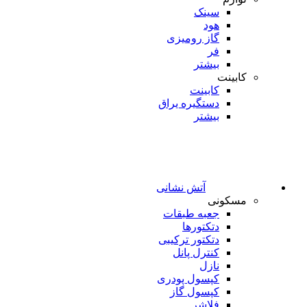
سینک
هود
گاز رومیزی
فر
بیشتر
کابینت
کابینت
دستگیره یراق
بیشتر
آتش نشانی
مسکونی
جعبه طبقات
دتکتورها
دتکتور ترکیبی
کنترل پانل
نازل
کپسول پودری
کپسول گاز
فلاشر