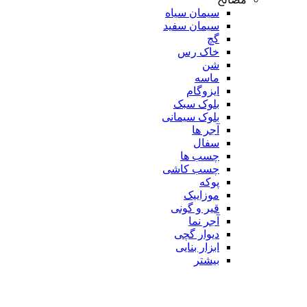
سیمان سیاه
سیمان سفید
گچ
خاک رس
شن
ماسه
ایزوگام
بلوک سبک
بلوک سیمانی
آجر ها
سفال
چسب ها
چسب کاشی
پوکه
موزاییک
قیر و گونی
آجر نما
دیوار گچی
ابزار بنایی
بیشتر