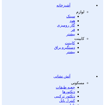
آشپزخانه
لوازم
سینک
هود
گاز رومیزی
فر
بیشتر
کابینت
کابینت
دستگیره یراق
بیشتر
آتش نشانی
مسکونی
جعبه طبقات
دتکتورها
دتکتور ترکیبی
کنترل پانل