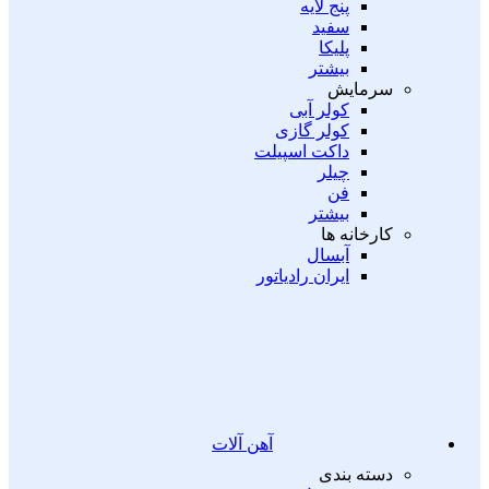
پنج لایه
سفید
پلیکا
بیشتر
سرمایش
کولر آبی
کولر گازی
داکت اسپیلت
چیلر
فن
بیشتر
کارخانه ها
آبسال
ایران رادیاتور
آهن آلات
دسته بندی