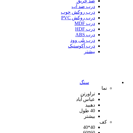
ضد حریق
درب ضد آب
درب روکش چوب
درب روکش PVC
درب MDF
درب HDF
درب ABS
درب پلی وود
درب آکوستیک
بیشتر
سنگ
نما
تراورتن
عباس آباد
دهبید
40 طول
بیشتر
کف
40*40
60*60