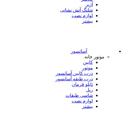
آژیر
شلنگ آتش نشانی
لوازم نصب
بیشتر
آسانسور
موتور خانه
کابین
موتور
درب کابین آسانسور
درب طبقه آسانسور
تابلو فرمان
ریل
شاسی طبقات
لوازم نصب
بیشتر