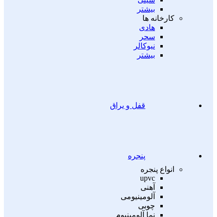
بیشتر
کارخانه ها
هادی
سحر
نیوکالر
بیشتر
قفل و یراق
پنجره
انواع پنجره
upvc
آهنی
آلومینیومی
چوبی
نما آلومینیوم