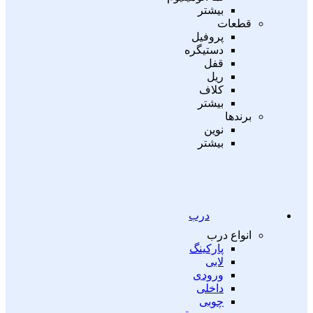
بیشتر
قطعات
پروفیل
دستیگره
قفل
ریل
کلاف
بیشتر
برندها
نوین
بیشتر
درب
انواع درب
پارکینگ
لابی
ورودی
داخلی
چوبی