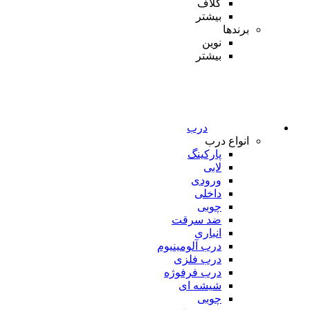
کلاف
بیشتر
برندها
نوین
بیشتر
درب
انواع درب
پارکینگ
لابی
ورودی
داخلی
چوبی
ضد سرقت
انباری
درب آلومینیوم
درب فلزی
درب فرفوژه
شیشه ای
چوبی