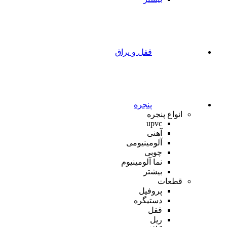
قفل و یراق
پنجره
انواع پنجره
upvc
آهنی
آلومینیومی
چوبی
نما آلومینیوم
بیشتر
قطعات
پروفیل
دستیگره
قفل
ریل