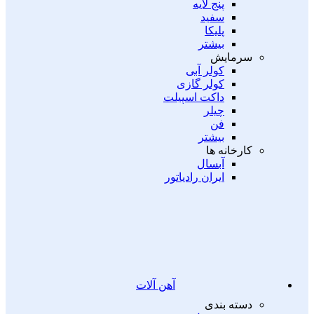
پنج لایه
سفید
پلیکا
بیشتر
سرمایش
کولر آبی
کولر گازی
داکت اسپیلت
چیلر
فن
بیشتر
کارخانه ها
آبسال
ایران رادیاتور
آهن آلات
دسته بندی