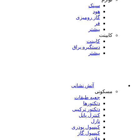
سینک
هود
گاز رومیزی
فر
بیشتر
کابینت
کابینت
دستگیره یراق
بیشتر
آتش نشانی
مسکونی
جعبه طبقات
دتکتورها
دتکتور ترکیبی
کنترل پانل
نازل
کپسول پودری
کپسول گاز
فلاشر