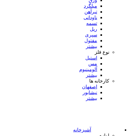
ورق
میلگرد
تیرآهن
ناودانی
تسمه
ریل
سپری
مفتول
بیشتر
نوع فلز
استیل
مس
آلومینیوم
بیشتر
کارخانه ها
اصفهان
نیشابور
بیشتر
آشپزخانه
لوازم