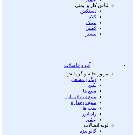
لباس کار و ایمنی
دستکش
کلاه
عینک
کفش
بیشتر
آب و فاضلاب
موتور خانه و گرمایش
دیگ و مشعل
پکیج
منبع ها
منبع سه لایه آب
منبع دوجداره
پمپ ها
رادیاتور
بیشتر
لوله اتصالات
گالوانیزه