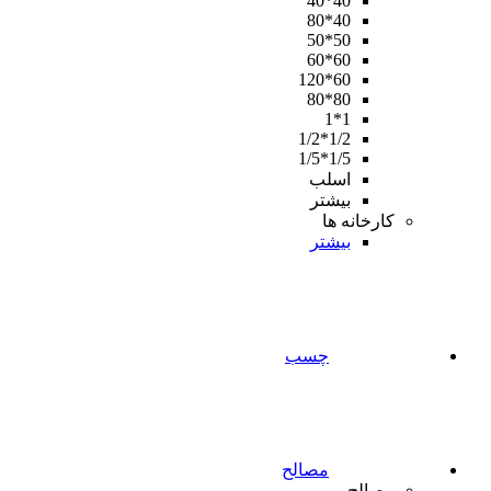
40*40
40*80
50*50
60*60
60*120
80*80
1*1
1/2*1/2
1/5*1/5
اسلب
بیشتر
کارخانه ها
بیشتر
چسب
مصالح
مصالح