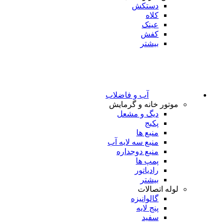
دستکش
کلاه
عینک
کفش
بیشتر
آب و فاضلاب
موتور خانه و گرمایش
دیگ و مشعل
پکیج
منبع ها
منبع سه لایه آب
منبع دوجداره
پمپ ها
رادیاتور
بیشتر
لوله اتصالات
گالوانیزه
پنج لایه
سفید