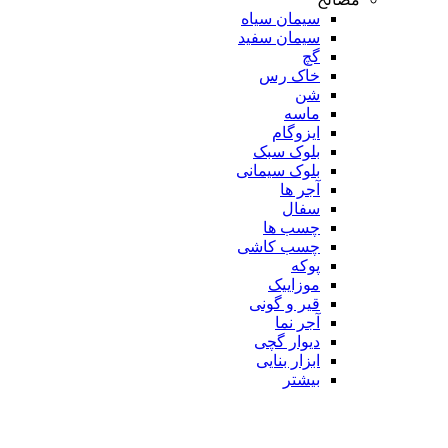
سیمان سیاه
سیمان سفید
گچ
خاک رس
شن
ماسه
ایزوگام
بلوک سبک
بلوک سیمانی
آجر ها
سفال
چسب ها
چسب کاشی
پوکه
موزاییک
قیر و گونی
آجر نما
دیوار گچی
ابزار بنایی
بیشتر