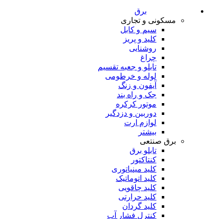
برق
مسکونی و تجاری
سیم و کابل
کلید و پریز
روشنایی
چراغ
تابلو و جعبه تقسیم
لوله و خرطومی
آیفون و زنگ
جک و راه بند
موتور کرکره
دوربین و دزدگیر
لوازم ارت
بیشتر
برق صنتعی
تابلو برق
کنتاکتور
کلید مینیاتوری
کلید اتوماتیک
کلید چاقویی
کلید حرارتی
کلید گردان
کنترل فشار آب