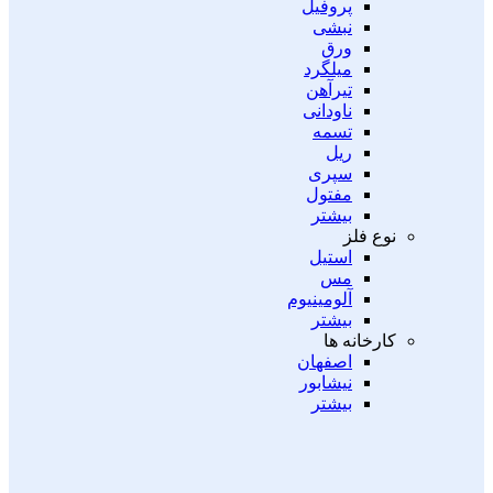
پروفیل
نبشی
ورق
میلگرد
تیرآهن
ناودانی
تسمه
ریل
سپری
مفتول
بیشتر
نوع فلز
استیل
مس
آلومینیوم
بیشتر
کارخانه ها
اصفهان
نیشابور
بیشتر