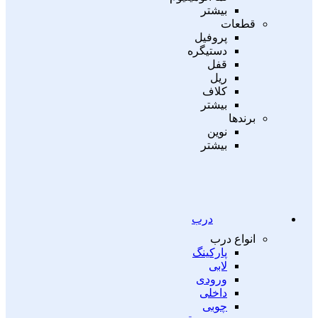
بیشتر
قطعات
پروفیل
دستیگره
قفل
ریل
کلاف
بیشتر
برندها
نوین
بیشتر
درب
انواع درب
پارکینگ
لابی
ورودی
داخلی
چوبی