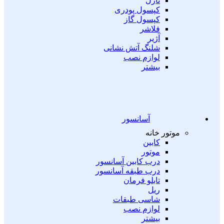
نازل
کپسول پودری
کپسول گاز
فلاشر
آژیر
شلنگ آتش نشانی
لوازم نصب
بیشتر
آسانسور
موتور خانه
کابین
موتور
درب کابین آسانسور
درب طبقه آسانسور
تابلو فرمان
ریل
شاسی طبقات
لوازم نصب
بیشتر