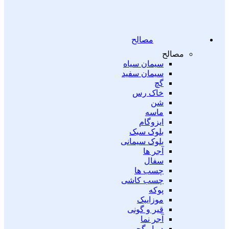
مصالح
مصالح
سیمان سیاه
سیمان سفید
گچ
خاک رس
شن
ماسه
ایزوگام
بلوک سبک
بلوک سیمانی
آجر ها
سفال
چسب ها
چسب کاشی
پوکه
موزاییک
قیر و گونی
آجر نما
دیوار گچی