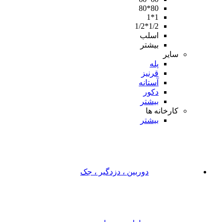
80*80
1*1
1/2*1/2
اسلب
بیشتر
سایر
پله
قرنیز
آستانه
دکور
بیشتر
کارخانه ها
بیشتر
دوربین ، دزدگیر ، جک