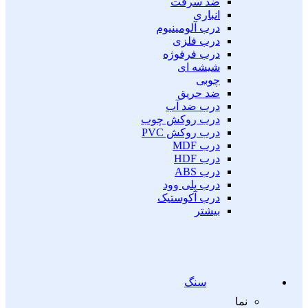
ضد سرقت
انباری
درب آلومینیوم
درب فلزی
درب فرفوژه
شیشه ای
چوبی
ضد حریق
درب ضد آب
درب روکش چوب
درب روکش PVC
درب MDF
درب HDF
درب ABS
درب پلی وود
درب آکوستیک
بیشتر
سنگ
نما