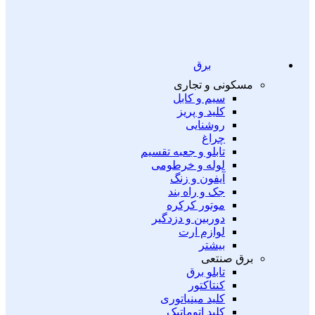
برق
مسکونی و تجاری
سیم و کابل
کلید و پریز
روشنایی
چراغ
تابلو و جعبه تقسیم
لوله و خرطومی
آیفون و زنگ
جک و راه بند
موتور کرکره
دوربین و دزدگیر
لوازم ارت
بیشتر
برق صنتعی
تابلو برق
کنتاکتور
کلید مینیاتوری
کلید اتوماتیک