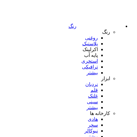
رنگ
رنگ
روغنی
پلاستیک
اکرلینک
پایه آب
استخری
ترافیکی
بیشتر
ابزار
نردبان
قلم
غلتک
سینی
بیشتر
کارخانه ها
هادی
سحر
نیوکالر
بیشتر