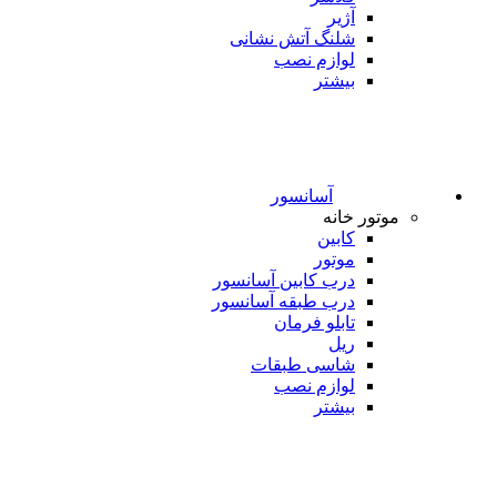
آژیر
شلنگ آتش نشانی
لوازم نصب
بیشتر
آسانسور
موتور خانه
کابین
موتور
درب کابین آسانسور
درب طبقه آسانسور
تابلو فرمان
ریل
شاسی طبقات
لوازم نصب
بیشتر