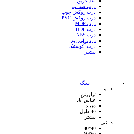
ضد حریق
درب ضد آب
درب روکش چوب
درب روکش PVC
درب MDF
درب HDF
درب ABS
درب پلی وود
درب آکوستیک
بیشتر
سنگ
نما
تراورتن
عباس آباد
دهبید
40 طول
بیشتر
کف
40*40
60*60