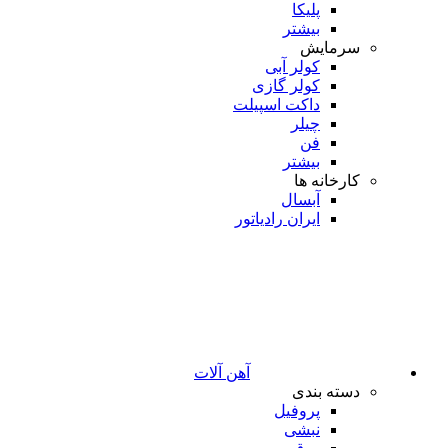
پلیکا
بیشتر
سرمایش
کولر آبی
کولر گازی
داکت اسپیلت
چیلر
فن
بیشتر
کارخانه ها
آبسال
ایران رادیاتور
آهن آلات
دسته بندی
پروفیل
نبشی