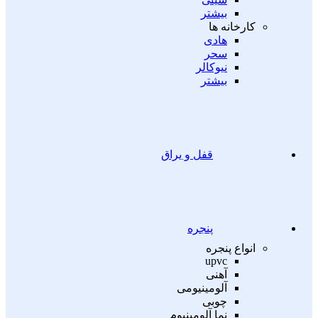
بیشتر
کارخانه ها
هادی
سحر
نیوکالر
بیشتر
قفل و یراق
پنجره
انواع پنجره
upvc
آهنی
آلومینیومی
چوبی
نما آلومینیوم