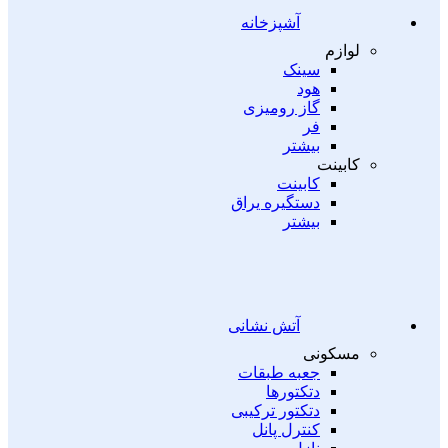
آشپزخانه
لوازم
سینک
هود
گاز رومیزی
فر
بیشتر
کابینت
کابینت
دستگیره یراق
بیشتر
آتش نشانی
مسکونی
جعبه طبقات
دتکتورها
دتکتور ترکیبی
کنترل پانل