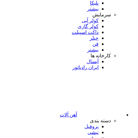
پلیکا
بیشتر
سرمایش
کولر آبی
کولر گازی
داکت اسپیلت
چیلر
فن
بیشتر
کارخانه ها
آبسال
ایران رادیاتور
آهن آلات
دسته بندی
پروفیل
نبشی