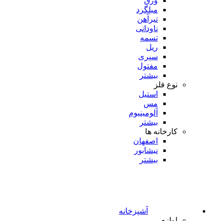
ورق
میلگرد
تیرآهن
ناودانی
تسمه
ریل
سپری
مفتول
بیشتر
نوع فلز
استیل
مس
آلومینیوم
بیشتر
کارخانه ها
اصفهان
نیشابور
بیشتر
آشپزخانه
لوازم