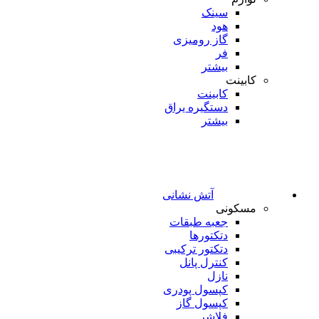
سینک
هود
گاز رومیزی
فر
بیشتر
کابینت
کابینت
دستگیره یراق
بیشتر
آتش نشانی
مسکونی
جعبه طبقات
دتکتورها
دتکتور ترکیبی
کنترل پانل
نازل
کپسول پودری
کپسول گاز
فلاشر