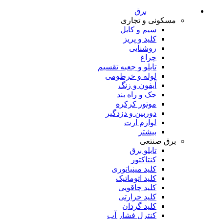
برق
مسکونی و تجاری
سیم و کابل
کلید و پریز
روشنایی
چراغ
تابلو و جعبه تقسیم
لوله و خرطومی
آیفون و زنگ
جک و راه بند
موتور کرکره
دوربین و دزدگیر
لوازم ارت
بیشتر
برق صنتعی
تابلو برق
کنتاکتور
کلید مینیاتوری
کلید اتوماتیک
کلید چاقویی
کلید حرارتی
کلید گردان
کنترل فشار آب