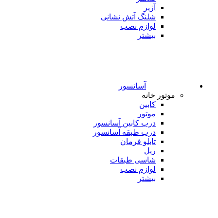
آژیر
شلنگ آتش نشانی
لوازم نصب
بیشتر
آسانسور
موتور خانه
کابین
موتور
درب کابین آسانسور
درب طبقه آسانسور
تابلو فرمان
ریل
شاسی طبقات
لوازم نصب
بیشتر