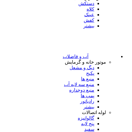
دستکش
کلاه
عینک
کفش
بیشتر
آب و فاضلاب
موتور خانه و گرمایش
دیگ و مشعل
پکیج
منبع ها
منبع سه لایه آب
منبع دوجداره
پمپ ها
رادیاتور
بیشتر
لوله اتصالات
گالوانیزه
پنج لایه
سفید