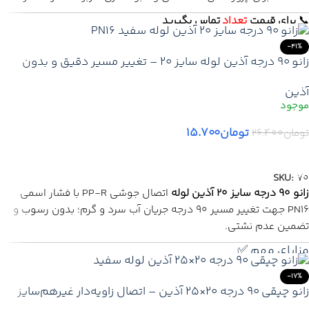
بروز رسانی 14 جولای 2026
📞
برای
قیمت
تعداد
تماس بگیرید
✅ ارسال سریع + گارانتی
-41%
زانو ۹۰ درجه آذین لوله سایز ۲۰ – تغییر مسیر دقیق و بدون
🔥 تخفیف ویژه تعداد محدود
نشتی در لوله‌کشی سفید
🚚
ارسال ایمن
به
سراسر ایران
آذین
بروز رسانی 17 جولای ۲۰۲۶
تومان
۱۵.۷۰۰
تومان
۲۶.۴۰۰
افزودن به سبد خرید
SKU:
70
زانو ۹۰ درجه سایز ۲۰ آذین لوله
اتصال جوشی PP-R با فشار اسمی
PN16 جهت تغییر مسیر ۹۰ درجه جریان آب سرد و گرم؛ بدون رسوب و
تضمین عدم نشتی.
مزایای مهم ✅
✅ مناسب برای
تغییر جهت دقیق جریان آب در زاویه ۹۰ درجه
-17%
زانو چپقی ۹۰ درجه ۲۰×۲۵ آذین – اتصال زاویه‌دار غیرهم‌سایز
✅ ساخته شده از
پلی‌پروپیلن رندوم باکیفیت PP-R
برای تغییر مسیر در لوله‌کشی آب
✅ دارای فشار اسمی
PN16
و مقاوم در برابر فشار بالا