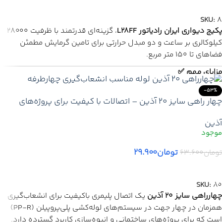
اطلاعات بیشتر
SKU:
8
پکیج دیواری ایران رادیاتور L28FF
، گزینه‌ای قدرتمند با ظرفیت ۲۸۰۰۰
کیلوکالری بر ساعت و دو مبدل حرارتی برای تامین گرمایش مطمئن
فضاهای تا ۱۵۰ متر مربع.
مزایای مهم ✅
✅ ظرفیت حرارتی مناسب
-53%
چهار راهی سایز 20 آذین – اتصالات با کیفیت برای پروژه‌های
✅ دو مبدل حرارتی
ساختمانی
✅ مجهز به فن تخلیه دود
آذین
✅ مناسب فضاهای متوسط
تومان
۲۹.۹۰۰
تومان
۶۳.۶۰۰
📞
برای
قیمت
پروژه ای
تماس بگیرید
افزودن به سبد خرید
✅ قیمت همکاری + پخش
SKU:
80
🔥 تخفیف ویژه تعداد محدود
چهارراهی سایز 20 آذین
یک اتصال پلیمری باکیفیت برای انشعاب‌گیری
🚚
ارسال ایمن
به
سراسر ایران
همزمان در چهار جهت در سیستم‌های لوله‌کشی پلی‌پروپیلن (PP‑R)
است که برای پروژه‌های ساختمانی و انبوه‌سازی کاربرد گسترده دارد.