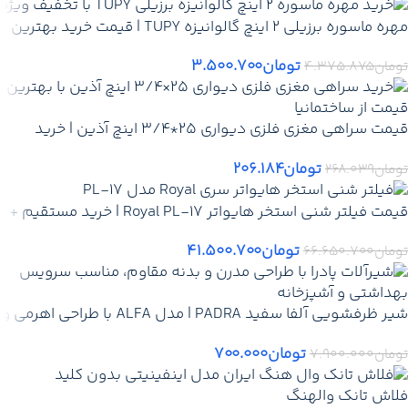
مهره ماسوره برزیلی 2 اینچ گالوانیزه TUPY | قیمت خرید بهترین
مهره ماسوره 2 اینچ گالوانیزه برزیلی اصلی برند توپی +تهران کرج
تومان
۳.۵۰۰.۷۰۰
تومان
۴.۳۷۵.۸۷۵
رشت تبریز
قیمت سراهی مغزی فلزی دیواری 25*3/4 اینچ آذین | خرید
سراهی ناف مغزی دیواری 25*3/4 آذین + ارسال سریع
تومان
۲۰۶.۱۸۴
تومان
۲۶۸.۰۳۹
قیمت فیلتر شنی استخر هایواتر Royal PL-17 | خرید مستقیم +
نمایندگی اصلی
تومان
۴۱.۵۰۰.۷۰۰
تومان
۶۶.۶۵۰.۷۰۰
شیر ظرفشویی آلفا سفید PADRA | مدل ALFA با طراحی اهرمی و
پوشش پودری مقاوم
تومان
۷۰۰.۰۰۰
تومان
۷.۹۰۰.۰۰۰
فلاش تانک والهنگ