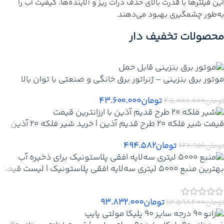
این فیلترها با قدرت بالای حذف ذرات ریز و آلاینده‌ها، کیفیت آب را
به‌طور چشمگیری بهبود می‌دهند.
📞
برای
قیمت
پروژه ای
تماس بگیرید
محصولات تخفیف دار
✅ قیمت همکاری + پخش
🔥 تخفیف ویژه تعداد محدود
موتور برق بنزینی – ژنراتور برق خانگی و صنعتی با توان بالا
🚚
ارسال ایمن
به
سراسر ایران
تومان
۴۳.۶۰۰.۰۰۰
بروز رسانی 14 جولای 2026
تومان
۴۵.۰۰۰.۰۰۰
قیمت شیر فلکه 20 طرح قدیم آذین | خرید شیر فلکه 20 آذین
(طرح قدیم) +ارسال فوری
تومان
۴۹۴.۵۸۲
تومان
۶۴۲.۹۵۶
بهترین منبع 5000 لیتری سه‌لایه افقی پلاستونیک | لیست قیمت
روز پلاستونیک مخزن آب 5000 لیتری نمایندگی تهران کرج دماوند
تومان
۹۳.۸۳۲.۰۰۰
تومان
۱۱۲.۵۹۸.۴۰۰