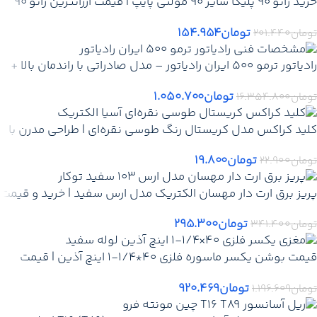
خرید زانو 90 پلیکا سایز 90 مولتی پایپ | قیمت ارزانترین زانو 90
پلیکا سایز 90 – نمایندگی تهران کرج دماوند + ارسال فوری
تومان
۱۵۴.۹۵۴
تومان
۲۰۱.۴۴۰
رادیاتور ترمو 500 ایران رادیاتور – مدل صادراتی با راندمان بالا +
گارانتی معتبر 5 ساله
تومان
۱.۰۵۰.۷۰۰
تومان
۱۶.۳۵۴.۸۰۰
کلید کراکس مدل کریستال رنگ طوسی نقره‌ای | طراحی مدرن با
کیفیت ساخت عالی
تومان
۱۹.۸۰۰
تومان
۲۲.۹۰۰
پریز برق ارت دار مهسان الکتریک مدل ارس سفید | خرید و قیمت
پریز ارت دار مهسان
تومان
۲۹۵.۳۰۰
تومان
۳۴۱.۴۰۰
قیمت بوشن یکسر ماسوره فلزی 40*1/4-1 اینچ آذین | قیمت
خرید روز – نمایندگی آذین + ارسال فوری
تومان
۹۲۰.۴۶۹
تومان
۱.۱۹۶.۶۰۹