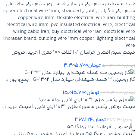
قیمت سیم افشان خراسان 1×1 کلاف 100 متری | خرید، فروش
عمده، نمایندگی سیم خراسان با گارانتی
تومان
۳.۳۰۵.۷۰۰
تومان
۵.۳۲۰.۰۰۰
گاز رومیزی ۳ شعله شیشه‌ای جیلارد مدل G-1302 | جمع‌وجور با
دو شعله پلوپز و ایمنی بالا
تومان
۱۵.۰۱۵.۷۰۰
تومان
۲۳.۶۸۴.۰۰۰
قیمت بوشن یکسر ماسوره فلزی 32*1 اینچ آذین | قیمت خرید روز
– نمایندگی آذین + ارسال فوری
تومان
۳۶۷.۲۲۴
تومان
۴۷۷.۳۹۱
بد
انه
ب من
 بندی
قیمت روشویی ولگا ۵۵ مروارید | خرید روشویی روکابینتی