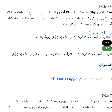
🔥 تخفیف ویژه تعداد محدود
SKU:
74
سه راهی لوله سفید سایز 20 آذین
از جنس پلی پروپیلن PP-R با اتصال
🚚
ارسال ایمن
به
سراسر ایران
جوشی حرارتی تولید شده و برای انشعاب گیری در سیستم لوله کشی
بروز رسانی 17 جولای ۲۰۲۶
آب سرد و گرم ساختمان کاربرد دارد.
مزایای مهم ✅
ساخته شده از
پلی پروپیلن PP-R باکیفیت
-11%
مناسب
لوله کشی آب سرد و گرم
NEW
فیلتر استخر هایوارد – فیلتر تصفیه آب استخر با تکنولوژی
دارای
اتصال جوشی حرارتی مطمئن
پیشرفته هایوارد
برخوردار از
استاندارد ملی ایران 7784 و DIN آلمان
هایوارد
سازگار با
لوله و اتصالات سفید آذین
📞
برای
قیمت
تعداد
تماس بگیرید
تومان
۶۴.۰۰۰.۰۰۰
تومان
۷۲.۳۰۰.۰۰۰
✅ ارسال سریع + گارانتی
اطلاعات بیشتر
🔥 تخفیف ویژه تعداد محدود
SKU:
2
🚚
ارسال ایمن
به
سراسر ایران
فیلتر استخر هایوارد با تکنولوژی پیشرفته و طراحی مقاوم، یکی از
بروز رسانی 17 جولای ۲۰۲۶
بهترین انتخاب‌ها برای تصفیه آب استخرهای خانگی و عمومی است.