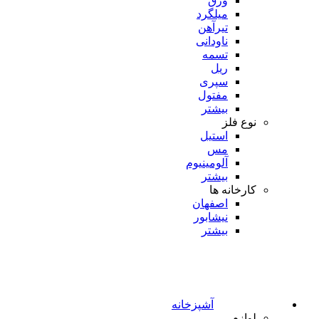
ورق
میلگرد
تیرآهن
ناودانی
تسمه
ریل
سپری
مفتول
بیشتر
نوع فلز
استیل
مس
آلومینیوم
بیشتر
کارخانه ها
اصفهان
نیشابور
بیشتر
آشپزخانه
لوازم