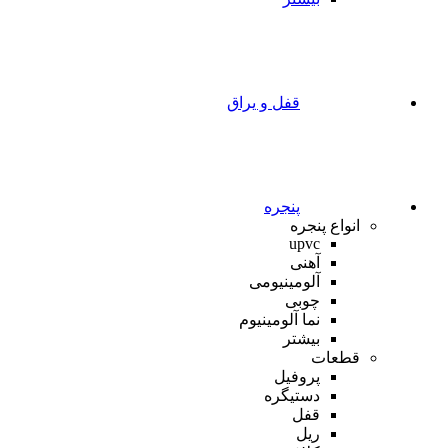
قفل و یراق
پنجره
انواع پنجره
upvc
آهنی
آلومینیومی
چوبی
نما آلومینیوم
بیشتر
قطعات
پروفیل
دستیگره
قفل
ریل