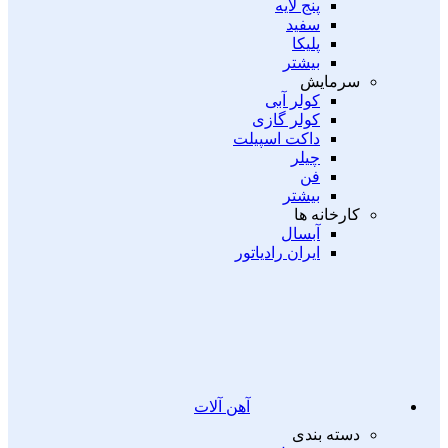
پنج لایه
سفید
پلیکا
بیشتر
سرمایش
کولر آبی
کولر گازی
داکت اسپیلت
چیلر
فن
بیشتر
کارخانه ها
آبسال
ایران رادیاتور
آهن آلات
دسته بندی