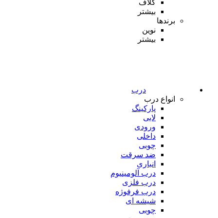
کلاف
بیشتر
برندها
نوین
بیشتر
درب
انواع درب
پارکینگ
لابی
ورودی
داخلی
چوبی
ضد سرقت
انباری
درب آلومینیوم
درب فلزی
درب فرفوژه
شیشه ای
چوبی