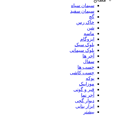
سیمان سیاه
سیمان سفید
گچ
خاک رس
شن
ماسه
ایزوگام
بلوک سبک
بلوک سیمانی
آجر ها
سفال
چسب ها
چسب کاشی
پوکه
موزاییک
قیر و گونی
آجر نما
دیوار گچی
ابزار بنایی
بیشتر