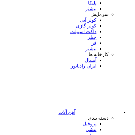
پلیکا
بیشتر
سرمایش
کولر آبی
کولر گازی
داکت اسپیلت
چیلر
فن
بیشتر
کارخانه ها
آبسال
ایران رادیاتور
آهن آلات
دسته بندی
پروفیل
نبشی