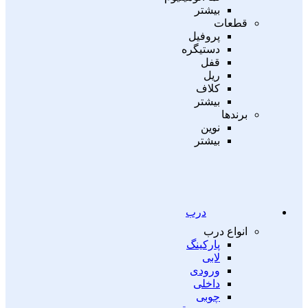
بیشتر
قطعات
پروفیل
دستیگره
قفل
ریل
کلاف
بیشتر
برندها
نوین
بیشتر
درب
انواع درب
پارکینگ
لابی
ورودی
داخلی
چوبی