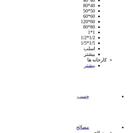
40*40
40*80
50*50
60*60
60*120
80*80
1*1
1/2*1/2
1/5*1/5
اسلب
بیشتر
کارخانه ها
بیشتر
چسب
مصالح
مصالح