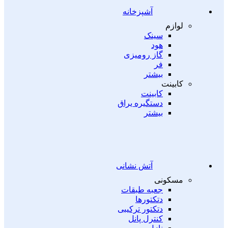
آشپزخانه
لوازم
سینک
هود
گاز رومیزی
فر
بیشتر
کابینت
کابینت
دستگیره یراق
بیشتر
آتش نشانی
مسکونی
جعبه طبقات
دتکتورها
دتکتور ترکیبی
کنترل پانل