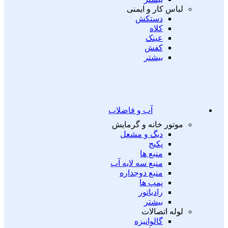
لباس کار و ایمنی
دستکش
کلاه
عینک
کفش
بیشتر
آب و فاضلاب
موتور خانه و گرمایش
دیگ و مشعل
پکیج
منبع ها
منبع سه لایه آب
منبع دوجداره
پمپ ها
رادیاتور
بیشتر
لوله اتصالات
گالوانیزه