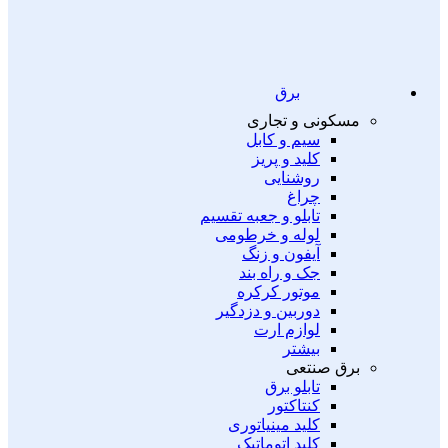
برق
مسکونی و تجاری
سیم و کابل
کلید و پریز
روشنایی
چراغ
تابلو و جعبه تقسیم
لوله و خرطومی
آیفون و زنگ
جک و راه بند
موتور کرکره
دوربین و دزدگیر
لوازم ارت
بیشتر
برق صنتعی
تابلو برق
کنتاکتور
کلید مینیاتوری
کلید اتوماتیک