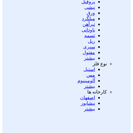
پروفیل
نبشی
ورق
میلگرد
تیرآهن
ناودانی
تسمه
ریل
سپری
مفتول
بیشتر
نوع فلز
استیل
مس
آلومینیوم
بیشتر
کارخانه ها
اصفهان
نیشابور
بیشتر