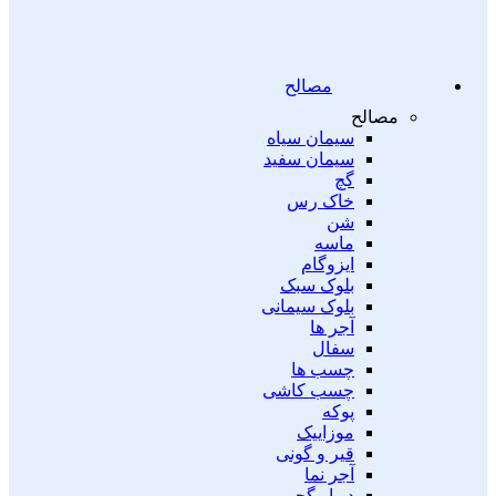
مصالح
مصالح
سیمان سیاه
سیمان سفید
گچ
خاک رس
شن
ماسه
ایزوگام
بلوک سبک
بلوک سیمانی
آجر ها
سفال
چسب ها
چسب کاشی
پوکه
موزاییک
قیر و گونی
آجر نما
دیوار گچی