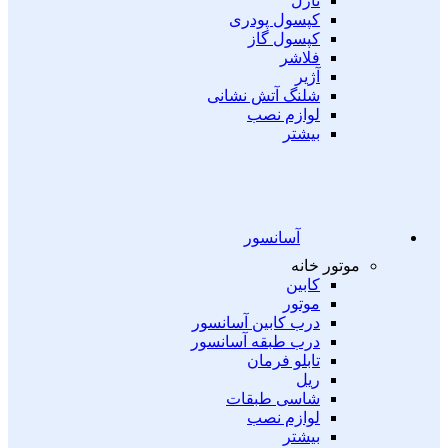
نازل
کپسول پودری
کپسول گاز
فلاشر
آژیر
شلنگ آتش نشانی
لوازم نصب
بیشتر
آسانسور
موتور خانه
کابین
موتور
درب کابین آسانسور
درب طبقه آسانسور
تابلو فرمان
ریل
شاسی طبقات
لوازم نصب
بیشتر