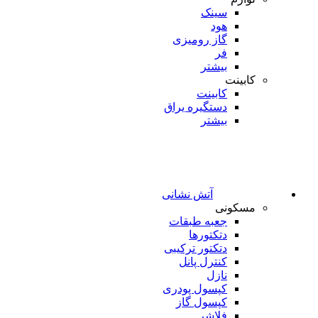
سینک
هود
گاز رومیزی
فر
بیشتر
کابینت
کابینت
دستگیره یراق
بیشتر
آتش نشانی
مسکونی
جعبه طبقات
دتکتورها
دتکتور ترکیبی
کنترل پانل
نازل
کپسول پودری
کپسول گاز
فلاشر