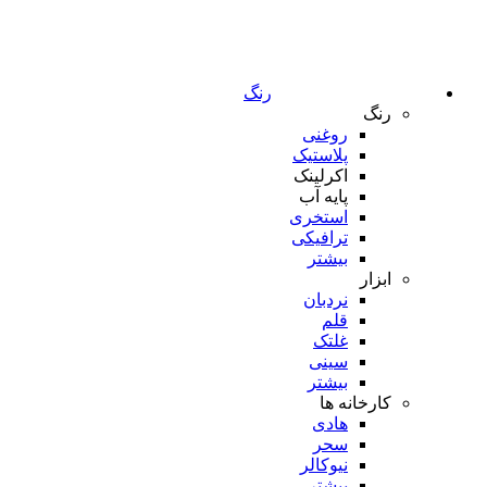
رنگ
رنگ
روغنی
پلاستیک
اکرلینک
پایه آب
استخری
ترافیکی
بیشتر
ابزار
نردبان
قلم
غلتک
سینی
بیشتر
کارخانه ها
هادی
سحر
نیوکالر
بیشتر