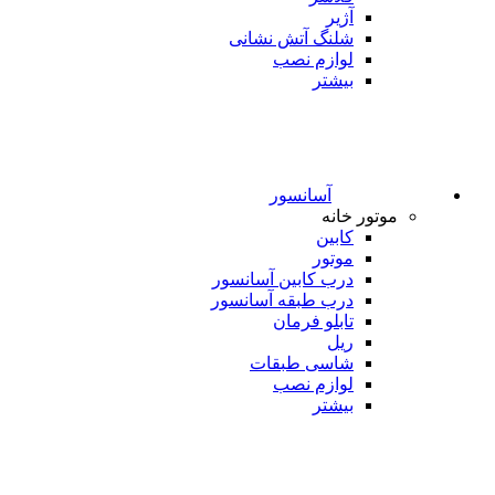
آژیر
شلنگ آتش نشانی
لوازم نصب
بیشتر
آسانسور
موتور خانه
کابین
موتور
درب کابین آسانسور
درب طبقه آسانسور
تابلو فرمان
ریل
شاسی طبقات
لوازم نصب
بیشتر