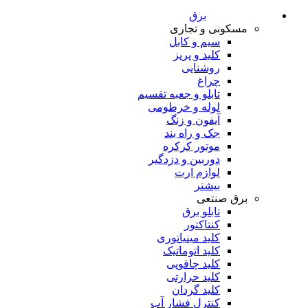
برق
مسکونی و تجاری
سیم و کابل
کلید و پریز
روشنایی
چراغ
تابلو و جعبه تقسیم
لوله و خرطومی
آیفون و زنگ
جک و راه بند
موتور کرکره
دوربین و دزدگیر
لوازم ارت
بیشتر
برق صنتعی
تابلو برق
کنتاکتور
کلید مینیاتوری
کلید اتوماتیک
کلید چاقویی
کلید حرارتی
کلید گردان
کنترل فشار آب