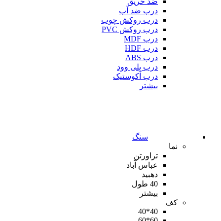
ضد حریق
درب ضد آب
درب روکش چوب
درب روکش PVC
درب MDF
درب HDF
درب ABS
درب پلی وود
درب آکوستیک
بیشتر
سنگ
نما
تراورتن
عباس آباد
دهبید
40 طول
بیشتر
کف
40*40
60*60