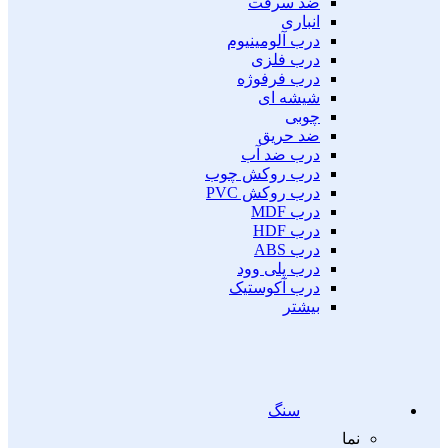
ضد سرقت
انباری
درب آلومینیوم
درب فلزی
درب فرفوژه
شیشه ای
چوبی
ضد حریق
درب ضد آب
درب روکش چوب
درب روکش PVC
درب MDF
درب HDF
درب ABS
درب پلی وود
درب آکوستیک
بیشتر
سنگ
نما