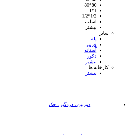
80*80
1*1
1/2*1/2
اسلب
بیشتر
سایر
پله
قرنیز
آستانه
دکور
بیشتر
کارخانه ها
بیشتر
دوربین ، دزدگیر ، جک