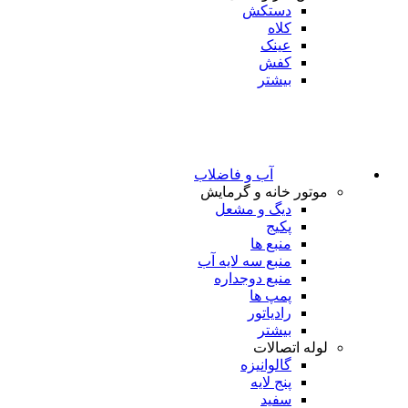
دستکش
کلاه
عینک
کفش
بیشتر
آب و فاضلاب
موتور خانه و گرمایش
دیگ و مشعل
پکیج
منبع ها
منبع سه لایه آب
منبع دوجداره
پمپ ها
رادیاتور
بیشتر
لوله اتصالات
گالوانیزه
پنج لایه
سفید