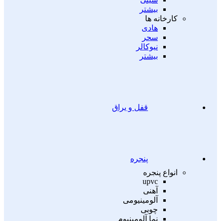
بیشتر
کارخانه ها
هادی
سحر
نیوکالر
بیشتر
قفل و یراق
پنجره
انواع پنجره
upvc
آهنی
آلومینیومی
چوبی
نما آلومینیوم