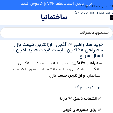
برای دیدن اینماد لطفا VPN را خاموش کنید
Skip to navigation
Skip to main content
خانه
/
آب و تاسیسات
/
لوله و اتصالات
/
آذین
خرید سه راهی 20 آذین | ارزانترین قیمت بازار –
سه راهی 20 آذین | لیست قیمت جدید آذین +
ارسال سریع
سه راهی 20 آذین
اتصال پایه و پرمصرف لوله‌کشی
خانگی و ساختمانی، مناسب انشعابات دقیق با کیفیت
استاندارد و
ارزانترین قیمت بازار
.
مزایای مهم ✅
✅
انشعاب دقیق 90 درجه
✅
برای مسیرهای فرعی