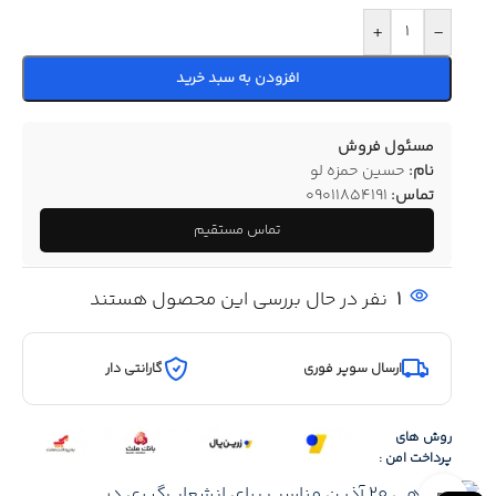
+
-
افزودن به سبد خرید
مسئول فروش
نام:
حسین حمزه لو
تماس:
09011854191
تماس مستقیم
1
نفر در حال بررسی این محصول هستند
ارسال سوپر فوری
گارانتی دار
روش های
پرداخت امن :