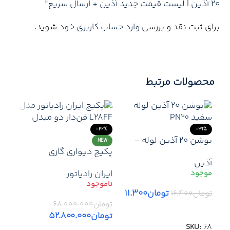
20 آذین | لیست قیمت جدید آذین + ارسال سریع”
برای ثبت نقد و بررسی
وارد حساب کاربری خود
شوید.
محصولات مرتبط
-22%
-31%
بوشن ۲۰ آذین لوله –
NEW
پکیج دیواری گازی
اتصال سریع، مطمئن و
آذین
ماندگار در سیستم‌های
ایران رادیاتور
لوله‌کشی آب
تومان
۱۱.۳۰۰
تومان
۱۶.۴۰۰
تومان
۶۸.۰۰۰.۰۰۰
افزودن به سبد خرید
تومان
۵۲.۸۰۰.۰۰۰
17%
SKU:
68