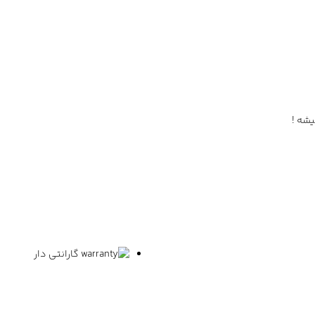
یشه !
گارانتی دار