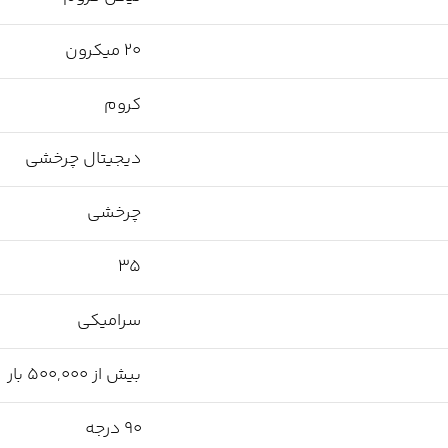
20 میکرون
کروم
دیجیتال چرخشی
چرخشی
35
سرامیکی
بیش از 500,000 بار
90 درجه