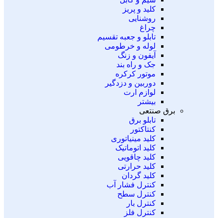
کلید و پریز
روشنایی
چراغ
تابلو و جعبه تقسیم
لوله و خرطومی
آیفون و زنگ
جک و راه بند
موتور کرکره
دوربین و دزدگیر
لوازم ارت
بیشتر
برق صنتعی
تابلو برق
کنتاکتور
کلید مینیاتوری
کلید اتوماتیک
کلید چاقویی
کلید حرارتی
کلید گردان
کنترل فشار آب
کنترل سطح
کنترل بار
کنترل فلز