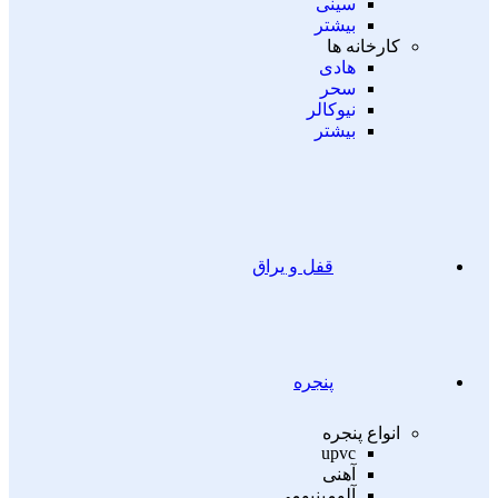
سینی
بیشتر
کارخانه ها
هادی
سحر
نیوکالر
بیشتر
قفل و یراق
پنجره
انواع پنجره
upvc
آهنی
آلومینیومی