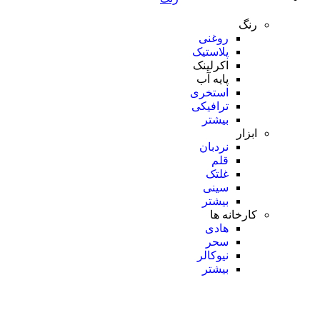
رنگ
روغنی
پلاستیک
اکرلینک
پایه آب
استخری
ترافیکی
بیشتر
ابزار
نردبان
قلم
غلتک
سینی
بیشتر
کارخانه ها
هادی
سحر
نیوکالر
بیشتر