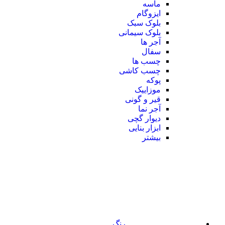
ماسه
ایزوگام
بلوک سبک
بلوک سیمانی
آجر ها
سفال
چسب ها
چسب کاشی
پوکه
موزاییک
قیر و گونی
آجر نما
دیوار گچی
ابزار بنایی
بیشتر
رنگ