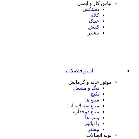
لباس کار و ایمنی
دستکش
کلاه
عینک
کفش
بیشتر
آب و فاضلاب
موتور خانه و گرمایش
دیگ و مشعل
پکیج
منبع ها
منبع سه لایه آب
منبع دوجداره
پمپ ها
رادیاتور
بیشتر
لوله اتصالات