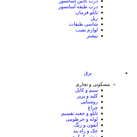
درب کابین آسانسور
درب طبقه آسانسور
تابلو فرمان
ریل
شاسی طبقات
لوازم نصب
بیشتر
برق
مسکونی و تجاری
سیم و کابل
کلید و پریز
روشنایی
چراغ
تابلو و جعبه تقسیم
لوله و خرطومی
آیفون و زنگ
جک و راه بند
موتور کرکره