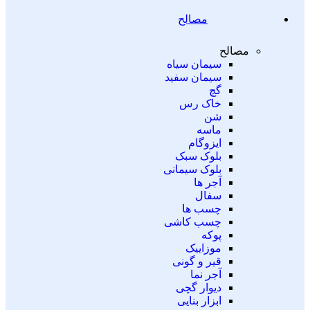
مصالح
مصالح
سیمان سیاه
سیمان سفید
گچ
خاک رس
شن
ماسه
ایزوگام
بلوک سبک
بلوک سیمانی
آجر ها
سفال
چسب ها
چسب کاشی
پوکه
موزاییک
قیر و گونی
آجر نما
دیوار گچی
ابزار بنایی