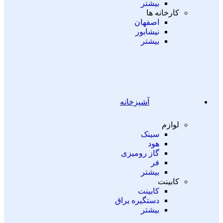
بیشتر
کارخانه ها
اصفهان
نیشابور
بیشتر
آشپزخانه
لوازم
سینک
هود
گاز رومیزی
فر
بیشتر
کابینت
کابینت
دستگیره یراق
بیشتر