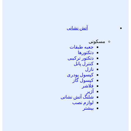
آتش نشانی
مسکونی
جعبه طبقات
دتکتورها
دتکتور ترکیبی
کنترل پانل
نازل
کپسول پودری
کپسول گاز
فلاشر
آژیر
شلنگ آتش نشانی
لوازم نصب
بیشتر