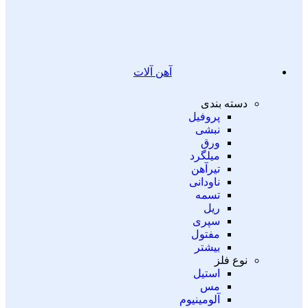
آهن آلات
دسته بندی
پروفیل
نبشی
ورق
میلگرد
تیرآهن
ناودانی
تسمه
ریل
سپری
مفتول
بیشتر
نوع فلز
استیل
مس
آلومینیوم