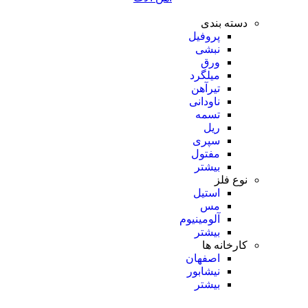
دسته بندی
پروفیل
نبشی
ورق
میلگرد
تیرآهن
ناودانی
تسمه
ریل
سپری
مفتول
بیشتر
نوع فلز
استیل
مس
آلومینیوم
بیشتر
کارخانه ها
اصفهان
نیشابور
بیشتر