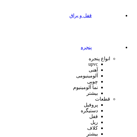
قفل و یراق
پنجره
انواع پنجره
upvc
آهنی
آلومینیومی
چوبی
نما آلومینیوم
بیشتر
قطعات
پروفیل
دستیگره
قفل
ریل
کلاف
بیشتر