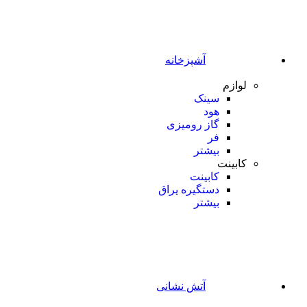
آشپزخانه
لوازم
سینک
هود
گاز رومیزی
فر
بیشتر
کابینت
کابینت
دستگیره یراق
بیشتر
آتش نشانی