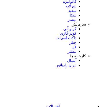
گالوانیزه
پنج لایه
سفید
پلیکا
بیشتر
سرمایش
کولر آبی
کولر گازی
داکت اسپیلت
چیلر
فن
بیشتر
کارخانه ها
آبسال
ایران رادیاتور
آهن آلات