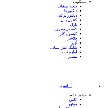
مسکونی
جعبه طبقات
دتکتورها
دتکتور ترکیبی
کنترل پانل
نازل
کپسول پودری
کپسول گاز
فلاشر
آژیر
شلنگ آتش نشانی
لوازم نصب
بیشتر
آسانسور
موتور خانه
کابین
موتور