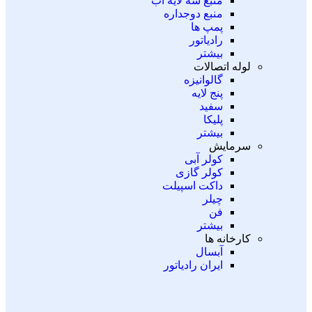
منبع سه لایه آب
منبع دوجداره
پمپ ها
رادیاتور
بیشتر
لوله اتصالات
گالوانیزه
پنج لایه
سفید
پلیکا
بیشتر
سرمایش
کولر آبی
کولر گازی
داکت اسپیلت
چیلر
فن
بیشتر
کارخانه ها
آبسال
ایران رادیاتور