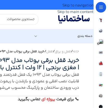
Skip to navigation
Skip to main content
دسته بندی
خانه
/
قفل و یراق
/
قفل
/
خرید قفل برقی یوتاب مدل 1093 | نصب عمودی و افقی | مغزی برنجی | ۱۲ ولت | کنترل با ریموت
| مغزی برنجی | ۱۲ ولت | کنترل با ریموت
قفل برقی یوتاب مدل 1093 یک 
قابلیت نصب افقی و عمودی و بازشدن با ریموت ا
درب ورودی ساختمان و پارکینگ محسوب می‌شو
📞
برای
قیمت
پروژه ای
تماس بگیرید