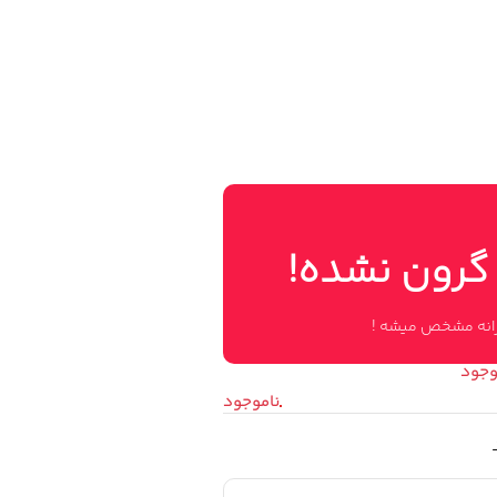
 گرون نشده!
وزانه مشخص میشه !