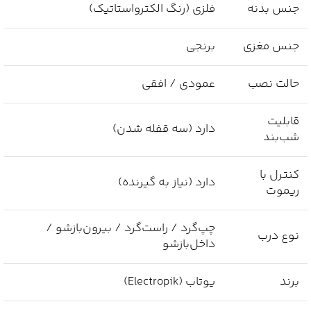
جنس بدنه
فلزی (رنگ الکترواستاتیک)
جنس مغزی
برنجی
حالت نصب
عمودی / افقی
قابلیت
دارد (سه قفله شدن)
شب‌بند
کنترل با
دارد (نیاز به گیرنده)
ریموت
چپ‌گرد / راست‌گرد / بیرون‌بازشو /
نوع درب
داخل‌بازشو
برند
یوتاب (Electropik)