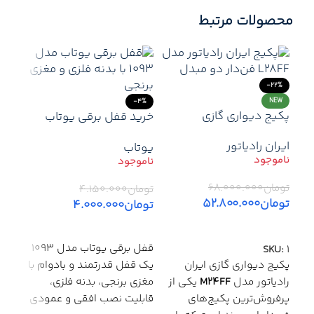
محصولات مرتبط
-22%
NEW
-4%
پکیج دیواری گازی
خرید قفل برقی یوتاب
مدل 1093 | نصب عمودی
ایران رادیاتور
یوتاب
و افقی | مغزی برنجی | ۱۲
ولت | کنترل با ریموت
تومان
۶۸.۰۰۰.۰۰۰
تومان
۴.۱۵۰.۰۰۰
تومان
۵۲.۸۰۰.۰۰۰
36%
تومان
۴.۰۰۰.۰۰۰
اطلاعات بیشتر
اطلاعات بیشتر
لوله
آذی
ترکی
قفل برقی یوتاب مدل 1093
SKU:
1
دوام
یک قفل قدرتمند و بادوام با
پکیج دیواری گازی ایران
مغزی برنجی، بدنه فلزی،
رادیاتور مدل
M24FF
یکی از
توما
قابلیت نصب افقی و عمودی
پرفروش‌ترین پکیج‌های
توم