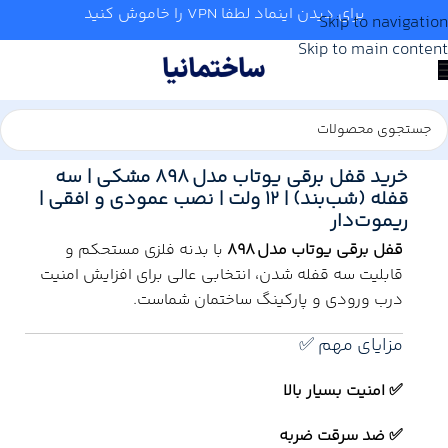
برای دیدن اینماد لطفا VPN را خاموش کنید
Skip to navigation
Skip to main content
خانه
/
قفل و یراق
/
قفل
خرید قفل برقی یوتاب مدل 898 مشکی | سه
قفله (شب‌بند) | ۱۲ ولت | نصب عمودی و افقی |
ریموت‌دار
قفل برقی یوتاب مدل 898
با بدنه فلزی مستحکم و
قابلیت سه قفله شدن، انتخابی عالی برای افزایش امنیت
درب ورودی و پارکینگ ساختمان شماست.
مزایای مهم ✅
✅ امنیت بسیار بالا
✅ ضد سرقت ضربه