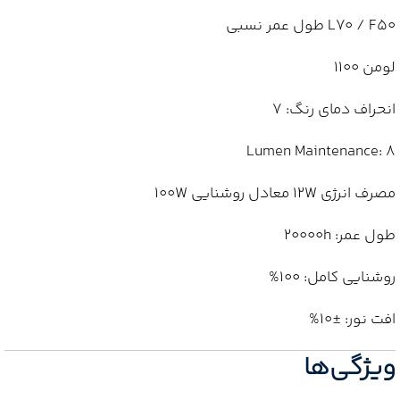
L70 / F50 طول عمر نسبی
لومن 1100
انحراف دمای رنگ: 7
Lumen Maintenance: 8
مصرف انرژی 12W معادل روشنایی 100W
طول عمر: 20000h
روشنایی کامل: 100%
افت نور: ±10%
ویژگی‌ها