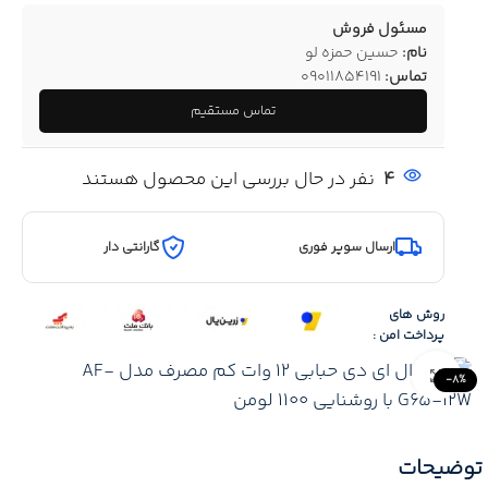
مسئول فروش
نام:
حسین حمزه لو
تماس:
09011854191
تماس مستقیم
4
نفر در حال بررسی این محصول هستند
ارسال سوپر فوری
گارانتی دار
روش های
پرداخت امن :
Click to enlarge
-8%
توضیحات