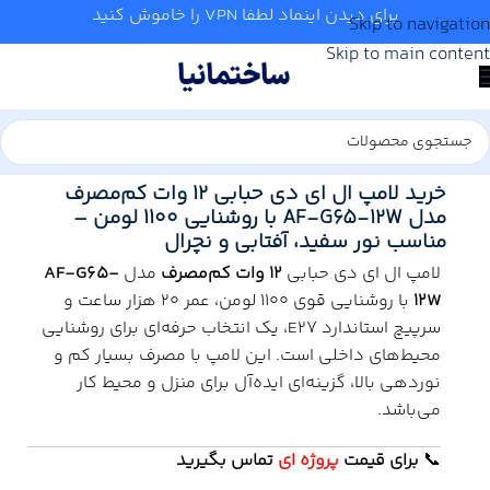
برای دیدن اینماد لطفا VPN را خاموش کنید
Skip to navigation
Skip to main content
خانه
/
برق
/
روشنایی
خرید لامپ ال ای دی حبابی 12 وات کم‌مصرف
مدل AF-G65-12W با روشنایی 1100 لومن –
مناسب نور سفید، آفتابی و نچرال
لامپ ال ای دی حبابی
12 وات کم‌مصرف
مدل
AF-G65-
12W
با روشنایی قوی 1100 لومن، عمر ۲۰ هزار ساعت و
سرپیچ استاندارد E27، یک انتخاب حرفه‌ای برای روشنایی
محیط‌های داخلی است. این لامپ با مصرف بسیار کم و
نوردهی بالا، گزینه‌ای ایده‌آل برای منزل و محیط کار
می‌باشد.
📞
برای
قیمت
پروژه ای
تماس بگیرید