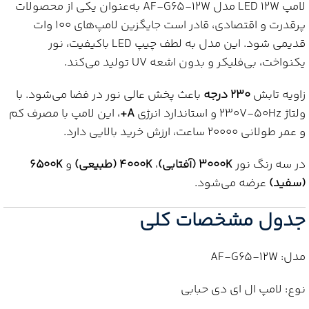
لامپ LED 12W مدل AF-G65-12W به‌عنوان یکی از محصولات
پرقدرت و اقتصادی، قادر است جایگزین لامپ‌های 100 وات
قدیمی شود. این مدل به لطف چیپ LED باکیفیت، نور
یکنواخت، بی‌فلیکر و بدون اشعه UV تولید می‌کند.
زاویه تابش
230 درجه
باعث پخش عالی نور در فضا می‌شود. با
ولتاژ 230V-50Hz و استاندارد انرژی
A+
، این لامپ با مصرف کم
و عمر طولانی ۲۰۰۰۰ ساعت، ارزش خرید بالایی دارد.
در سه رنگ نور
3000K (آفتابی)
،
4000K (طبیعی)
و
6500K
(سفید)
عرضه می‌شود.
جدول مشخصات کلی
مدل: AF-G65-12W
نوع: لامپ ال ای دی حبابی