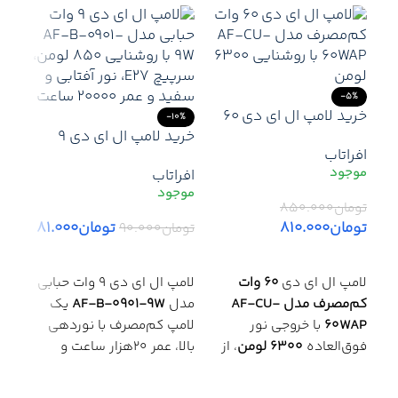
-5%
خرید لامپ ال ای دی 60
-10%
وات کم‌مصرف مدل AF-
خرید لامپ ال ای دی 9
افراتاب
CU-60WAP با روشنایی
وات حبابی مدل AF-B-
افراتاب
6300 لومن – مناسب
0901-9W با روشنایی 850
-8%
سالن‌ها و سوله‌ها
لومن و عمر 20000 ساعت
خرید
تومان
۸۵۰.۰۰۰
– نور سفید و آفتابی
تومان
۸۱۰.۰۰۰
تومان
۸۱.۰۰۰
تومان
۹۰.۰۰۰
افرا
افزودن به سبد خرید
افزودن به سبد خرید
لامپ ال ای دی
60 وات
لامپ ال ای دی 9 وات حبابی
توما
m/W
کم‌مصرف مدل AF-CU-
مدل
AF-B-0901-9W
یک
توم
60WAP
با خروجی نور
لامپ کم‌مصرف با نوردهی
افز
فوق‌العاده
6300 لومن
، از
بالا، عمر ۲۰هزار ساعت و
لامپ
قدرتمندترین محصولات سری
مصرف انرژی
A+
است. این
وات 
توان‌بالا است و برای
لامپ در سه رنگ نور
آفتابی،