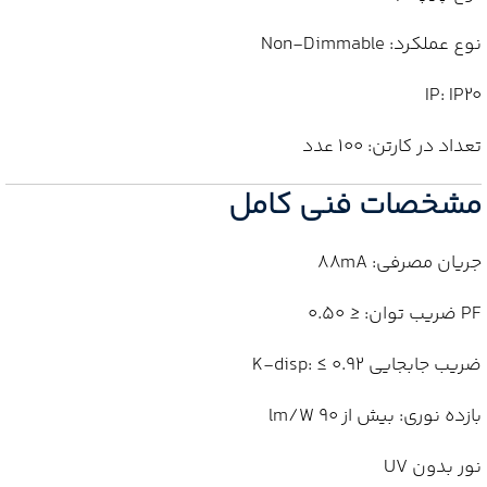
نوع عملکرد: Non-Dimmable
IP: IP20
تعداد در کارتن: 100 عدد
مشخصات فنی کامل
جریان مصرفی: 88mA
PF ضریب توان: ≤ 0.50
ضریب جابجایی K-disp: ≤ 0.92
بازده نوری: بیش از 90 lm/W
نور بدون UV