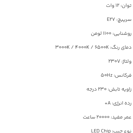
توان: 12 وات
سرپیچ: E27
روشنایی: 1100 لومن
دمای رنگ: 3000K / 4000K / 6500K
ولتاژ: 230V
فرکانس: 50Hz
زاویه تابش: 230 درجه
رده انرژی: A+
عمر مفید: 20000 ساعت
نوع چیپ: LED Chip