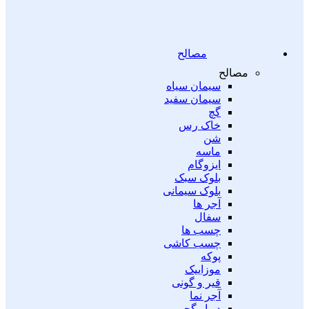
مصالح
مصالح
سیمان سیاه
سیمان سفید
گچ
خاک رس
شن
ماسه
ایزوگام
بلوک سبک
بلوک سیمانی
آجر ها
سفال
چسب ها
چسب کاشی
پوکه
موزاییک
قیر و گونی
آجر نما
دیوار گچی