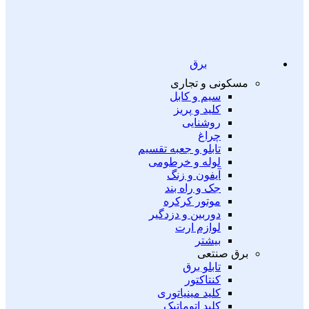
برق
مسکونی و تجاری
سیم و کابل
کلید و پریز
روشنایی
چراغ
تابلو و جعبه تقسیم
لوله و خرطومی
آیفون و زنگ
جک و راه بند
موتور کرکره
دوربین و دزدگیر
لوازم ارت
بیشتر
برق صنتعی
تابلو برق
کنتاکتور
کلید مینیاتوری
کلید اتوماتیک