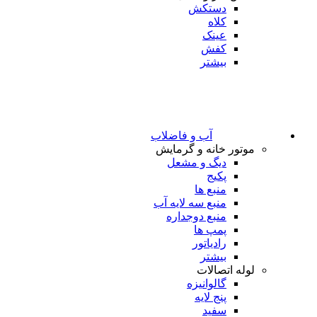
دستکش
کلاه
عینک
کفش
بیشتر
آب و فاضلاب
موتور خانه و گرمایش
دیگ و مشعل
پکیج
منبع ها
منبع سه لایه آب
منبع دوجداره
پمپ ها
رادیاتور
بیشتر
لوله اتصالات
گالوانیزه
پنج لایه
سفید