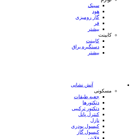
سینک
هود
گاز رومیزی
فر
بیشتر
کابینت
کابینت
دستگیره یراق
بیشتر
آتش نشانی
مسکونی
جعبه طبقات
دتکتورها
دتکتور ترکیبی
کنترل پانل
نازل
کپسول پودری
کپسول گاز
فلاشر