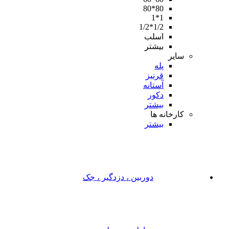
80*80
1*1
1/2*1/2
اسلب
بیشتر
سایر
پله
قرنیز
آستانه
دکور
بیشتر
کارخانه ها
بیشتر
دوربین ، دزدگیر ، جک