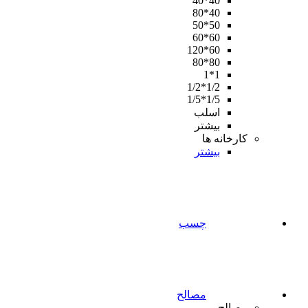
40*40
40*80
50*50
60*60
60*120
80*80
1*1
1/2*1/2
1/5*1/5
اسلب
بیشتر
کارخانه ها
بیشتر
چسب
مصالح
مصالح