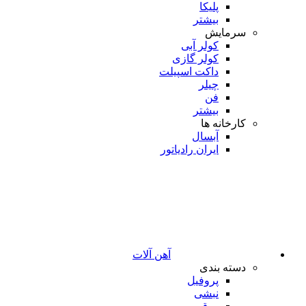
پلیکا
بیشتر
سرمایش
کولر آبی
کولر گازی
داکت اسپیلت
چیلر
فن
بیشتر
کارخانه ها
آبسال
ایران رادیاتور
آهن آلات
دسته بندی
پروفیل
نبشی