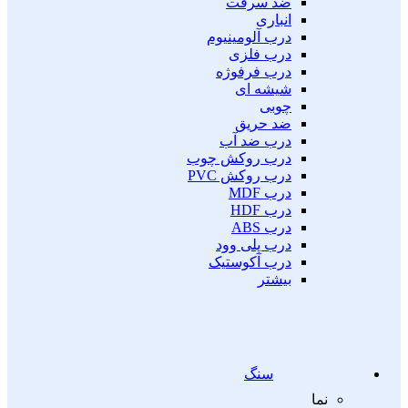
ضد سرقت
انباری
درب آلومینیوم
درب فلزی
درب فرفوژه
شیشه ای
چوبی
ضد حریق
درب ضد آب
درب روکش چوب
درب روکش PVC
درب MDF
درب HDF
درب ABS
درب پلی وود
درب آکوستیک
بیشتر
سنگ
نما