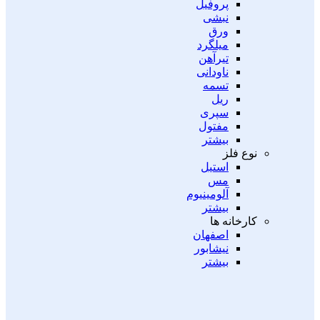
پروفیل
نبشی
ورق
میلگرد
تیرآهن
ناودانی
تسمه
ریل
سپری
مفتول
بیشتر
نوع فلز
استیل
مس
آلومینیوم
بیشتر
کارخانه ها
اصفهان
نیشابور
بیشتر