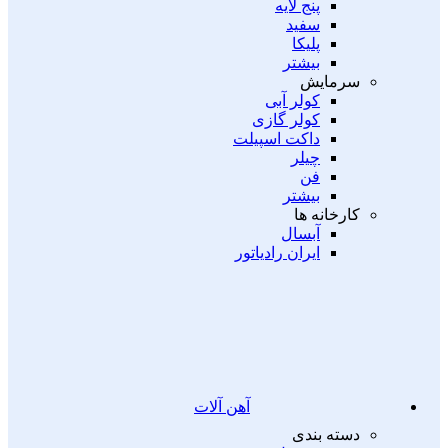
پنج لایه
سفید
پلیکا
بیشتر
سرمایش
کولر آبی
کولر گازی
داکت اسپیلت
چیلر
فن
بیشتر
کارخانه ها
آبسال
ایران رادیاتور
آهن آلات
دسته بندی