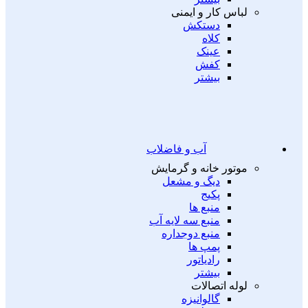
لباس کار و ایمنی
دستکش
کلاه
عینک
کفش
بیشتر
آب و فاضلاب
موتور خانه و گرمایش
دیگ و مشعل
پکیج
منبع ها
منبع سه لایه آب
منبع دوجداره
پمپ ها
رادیاتور
بیشتر
لوله اتصالات
گالوانیزه