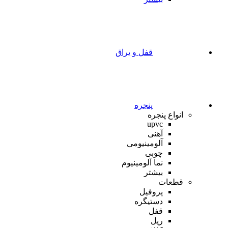
قفل و یراق
پنجره
انواع پنجره
upvc
آهنی
آلومینیومی
چوبی
نما آلومینیوم
بیشتر
قطعات
پروفیل
دستیگره
قفل
ریل