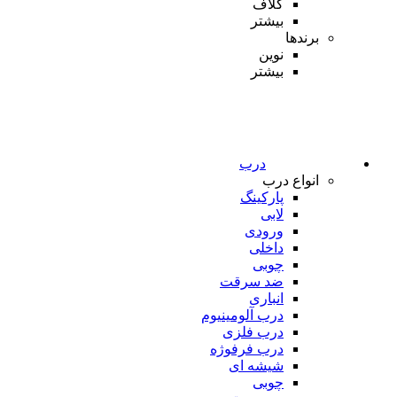
کلاف
بیشتر
برندها
نوین
بیشتر
درب
انواع درب
پارکینگ
لابی
ورودی
داخلی
چوبی
ضد سرقت
انباری
درب آلومینیوم
درب فلزی
درب فرفوژه
شیشه ای
چوبی