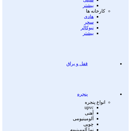
بیشتر
کارخانه ها
هادی
سحر
نیوکالر
بیشتر
قفل و یراق
پنجره
انواع پنجره
upvc
آهنی
آلومینیومی
چوبی
نما آلومینیوم