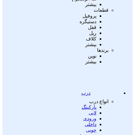
بیشتر
قطعات
پروفیل
دستیگره
قفل
ریل
کلاف
بیشتر
برندها
نوین
بیشتر
درب
انواع درب
پارکینگ
لابی
ورودی
داخلی
چوبی