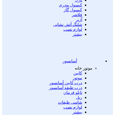
نازل
کپسول پودری
کپسول گاز
فلاشر
آژیر
شلنگ آتش نشانی
لوازم نصب
بیشتر
آسانسور
موتور خانه
کابین
موتور
درب کابین آسانسور
درب طبقه آسانسور
تابلو فرمان
ریل
شاسی طبقات
لوازم نصب
بیشتر