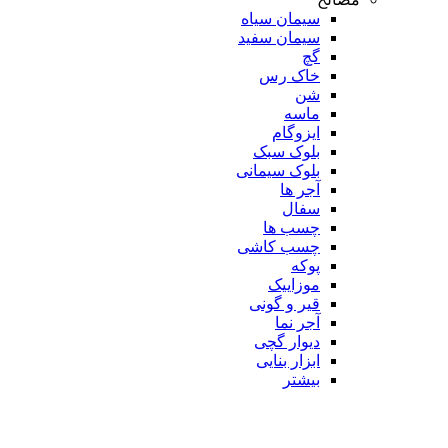
سیمان سیاه
سیمان سفید
گچ
خاک رس
شن
ماسه
ایزوگام
بلوک سبک
بلوک سیمانی
آجر ها
سفال
چسب ها
چسب کاشی
پوکه
موزاییک
قیر و گونی
آجر نما
دیوار گچی
ابزار بنایی
بیشتر