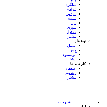
ورق
میلگرد
تیرآهن
ناودانی
تسمه
ریل
سپری
مفتول
بیشتر
نوع فلز
استیل
مس
آلومینیوم
بیشتر
کارخانه ها
اصفهان
نیشابور
بیشتر
آشپزخانه
لوازم