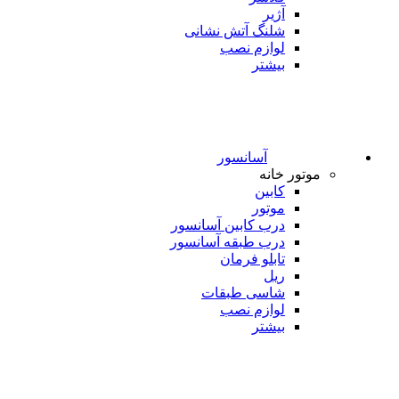
آژیر
شلنگ آتش نشانی
لوازم نصب
بیشتر
آسانسور
موتور خانه
کابین
موتور
درب کابین آسانسور
درب طبقه آسانسور
تابلو فرمان
ریل
شاسی طبقات
لوازم نصب
بیشتر