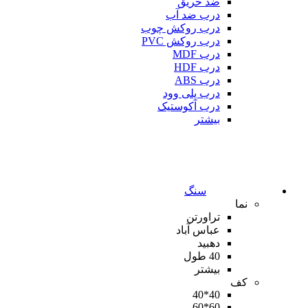
ضد حریق
درب ضد آب
درب روکش چوب
درب روکش PVC
درب MDF
درب HDF
درب ABS
درب پلی وود
درب آکوستیک
بیشتر
سنگ
نما
تراورتن
عباس آباد
دهبید
40 طول
بیشتر
کف
40*40
60*60