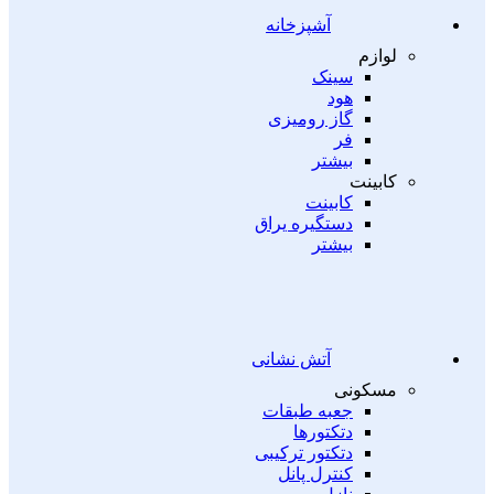
آشپزخانه
لوازم
سینک
هود
گاز رومیزی
فر
بیشتر
کابینت
کابینت
دستگیره یراق
بیشتر
آتش نشانی
مسکونی
جعبه طبقات
دتکتورها
دتکتور ترکیبی
کنترل پانل