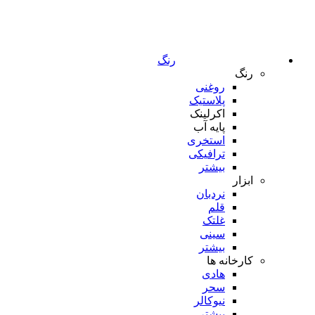
رنگ
رنگ
روغنی
پلاستیک
اکرلینک
پایه آب
استخری
ترافیکی
بیشتر
ابزار
نردبان
قلم
غلتک
سینی
بیشتر
کارخانه ها
هادی
سحر
نیوکالر
بیشتر