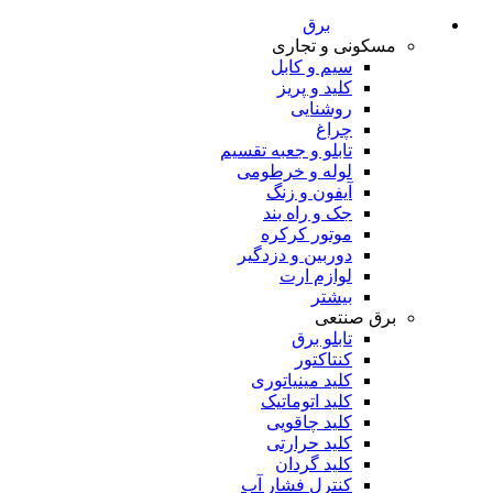
برق
مسکونی و تجاری
سیم و کابل
کلید و پریز
روشنایی
چراغ
تابلو و جعبه تقسیم
لوله و خرطومی
آیفون و زنگ
جک و راه بند
موتور کرکره
دوربین و دزدگیر
لوازم ارت
بیشتر
برق صنتعی
تابلو برق
کنتاکتور
کلید مینیاتوری
کلید اتوماتیک
کلید چاقویی
کلید حرارتی
کلید گردان
کنترل فشار آب