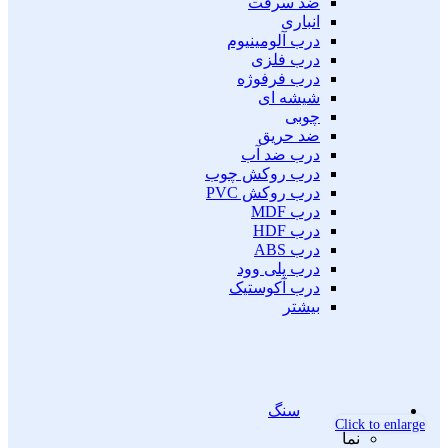
ضد سرقت
انباری
درب آلومینیوم
درب فلزی
درب فرفوژه
شیشه ای
چوبی
ضد حریق
درب ضد آب
درب روکش چوب
درب روکش PVC
درب MDF
درب HDF
درب ABS
درب پلی وود
درب آکوستیک
بیشتر
سنگ
Click to enlarge
نما