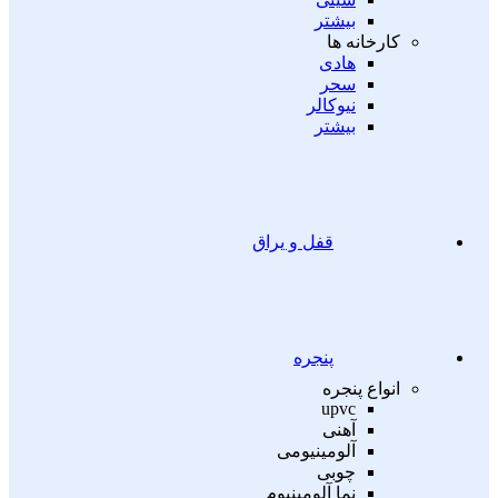
بیشتر
کارخانه ها
هادی
سحر
نیوکالر
بیشتر
قفل و یراق
پنجره
انواع پنجره
upvc
آهنی
آلومینیومی
چوبی
نما آلومینیوم