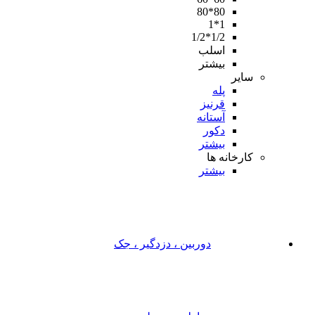
80*80
1*1
1/2*1/2
اسلب
بیشتر
سایر
پله
قرنیز
آستانه
دکور
بیشتر
کارخانه ها
بیشتر
دوربین ، دزدگیر ، جک