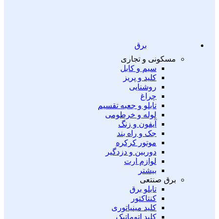
برق
مسکونی و تجاری
سیم و کابل
کلید و پریز
روشنایی
چراغ
تابلو و جعبه تقسیم
لوله و خرطومی
آیفون و زنگ
جک و راه بند
موتور کرکره
دوربین و دزدگیر
لوازم ارت
بیشتر
برق صنتعی
تابلو برق
کنتاکتور
کلید مینیاتوری
کلید اتوماتیک