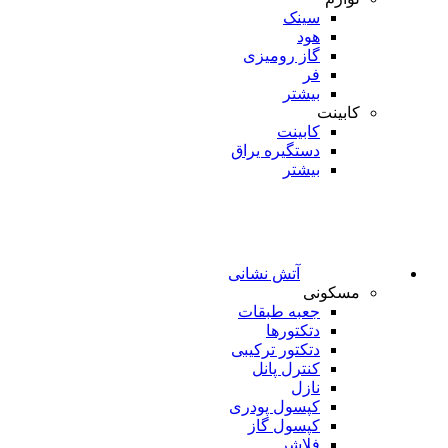
سینک
هود
گاز رومیزی
فر
بیشتر
کابینت
کابینت
دستگیره یراق
بیشتر
آتش نشانی
مسکونی
جعبه طبقات
دتکتورها
دتکتور ترکیبی
کنترل پانل
نازل
کپسول پودری
کپسول گاز
فلاشر