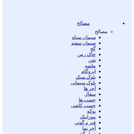
مصالح
مصالح
سیمان سیاه
سیمان سفید
گچ
خاک رس
شن
ماسه
ایزوگام
بلوک سبک
بلوک سیمانی
آجر ها
سفال
چسب ها
چسب کاشی
پوکه
موزاییک
قیر و گونی
آجر نما
دیوار گچی