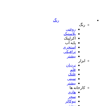
رنگ
رنگ
روغنی
پلاستیک
اکرلینک
پایه آب
استخری
ترافیکی
بیشتر
ابزار
نردبان
قلم
غلتک
سینی
بیشتر
کارخانه ها
هادی
سحر
نیوکالر
بیشتر