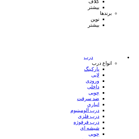
کلاف
بیشتر
برندها
نوین
بیشتر
درب
انواع درب
پارکینگ
لابی
ورودی
داخلی
چوبی
ضد سرقت
انباری
درب آلومینیوم
درب فلزی
درب فرفوژه
شیشه ای
چوبی