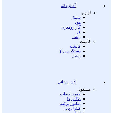
آشپزخانه
لوازم
سینک
هود
گاز رومیزی
فر
بیشتر
کابینت
کابینت
دستگیره یراق
بیشتر
آتش نشانی
مسکونی
جعبه طبقات
دتکتورها
دتکتور ترکیبی
کنترل پانل