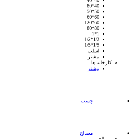
40*40
40*80
50*50
60*60
60*120
80*80
1*1
1/2*1/2
1/5*1/5
اسلب
بیشتر
کارخانه ها
بیشتر
چسب
مصالح
مصالح