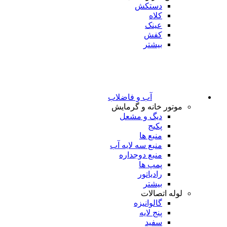
دستکش
کلاه
عینک
کفش
بیشتر
آب و فاضلاب
موتور خانه و گرمایش
دیگ و مشعل
پکیج
منبع ها
منبع سه لایه آب
منبع دوجداره
پمپ ها
رادیاتور
بیشتر
لوله اتصالات
گالوانیزه
پنج لایه
سفید