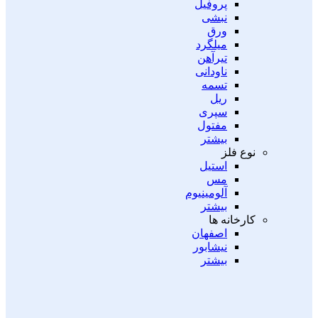
پروفیل
نبشی
ورق
میلگرد
تیرآهن
ناودانی
تسمه
ریل
سپری
مفتول
بیشتر
نوع فلز
استیل
مس
آلومینیوم
بیشتر
کارخانه ها
اصفهان
نیشابور
بیشتر