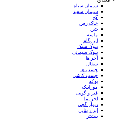
سیمان سیاه
سیمان سفید
گچ
خاک رس
شن
ماسه
ایزوگام
بلوک سبک
بلوک سیمانی
آجر ها
سفال
چسب ها
چسب کاشی
پوکه
موزاییک
قیر و گونی
آجر نما
دیوار گچی
ابزار بنایی
بیشتر