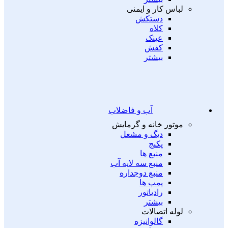
لباس کار و ایمنی
دستکش
کلاه
عینک
کفش
بیشتر
آب و فاضلاب
موتور خانه و گرمایش
دیگ و مشعل
پکیج
منبع ها
منبع سه لایه آب
منبع دوجداره
پمپ ها
رادیاتور
بیشتر
لوله اتصالات
گالوانیزه