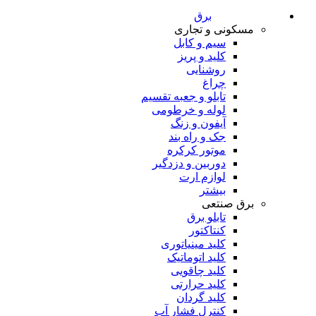
برق
مسکونی و تجاری
سیم و کابل
کلید و پریز
روشنایی
چراغ
تابلو و جعبه تقسیم
لوله و خرطومی
آیفون و زنگ
جک و راه بند
موتور کرکره
دوربین و دزدگیر
لوازم ارت
بیشتر
برق صنتعی
تابلو برق
کنتاکتور
کلید مینیاتوری
کلید اتوماتیک
کلید چاقویی
کلید حرارتی
کلید گردان
کنترل فشار آب