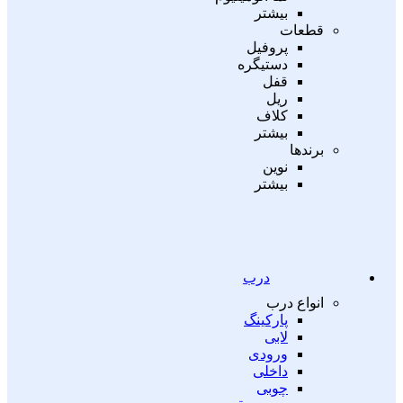
بیشتر
قطعات
پروفیل
دستیگره
قفل
ریل
کلاف
بیشتر
برندها
نوین
بیشتر
درب
انواع درب
پارکینگ
لابی
ورودی
داخلی
چوبی