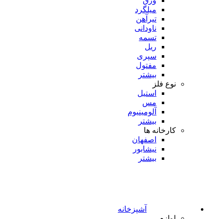
ورق
میلگرد
تیرآهن
ناودانی
تسمه
ریل
سپری
مفتول
بیشتر
نوع فلز
استیل
مس
آلومینیوم
بیشتر
کارخانه ها
اصفهان
نیشابور
بیشتر
آشپزخانه
لوازم