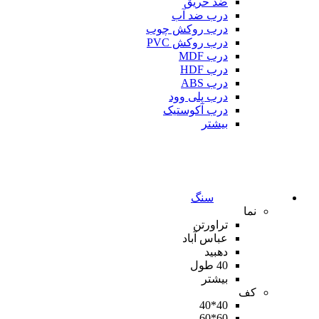
ضد حریق
درب ضد آب
درب روکش چوب
درب روکش PVC
درب MDF
درب HDF
درب ABS
درب پلی وود
درب آکوستیک
بیشتر
سنگ
نما
تراورتن
عباس آباد
دهبید
40 طول
بیشتر
کف
40*40
60*60