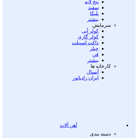
پنج لایه
سفید
پلیکا
بیشتر
سرمایش
کولر آبی
کولر گازی
داکت اسپیلت
چیلر
فن
بیشتر
کارخانه ها
آبسال
ایران رادیاتور
آهن آلات
دسته بندی