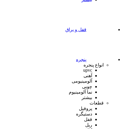
قفل و یراق
پنجره
انواع پنجره
upvc
آهنی
آلومینیومی
چوبی
نما آلومینیوم
بیشتر
قطعات
پروفیل
دستیگره
قفل
ریل