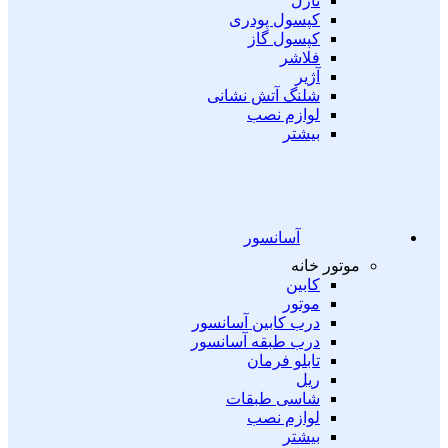
نازل
کپسول پودری
کپسول گاز
فلاشر
آژیر
شلنگ آتش نشانی
لوازم نصب
بیشتر
آسانسور
موتور خانه
کابین
موتور
درب کابین آسانسور
درب طبقه آسانسور
تابلو فرمان
ریل
شاسی طبقات
لوازم نصب
بیشتر