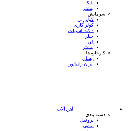
پلیکا
بیشتر
سرمایش
کولر آبی
کولر گازی
داکت اسپیلت
چیلر
فن
بیشتر
کارخانه ها
آبسال
ایران رادیاتور
آهن آلات
دسته بندی
پروفیل
نبشی