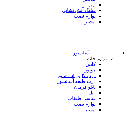
آژیر
شلنگ آتش نشانی
لوازم نصب
بیشتر
آسانسور
موتور خانه
کابین
موتور
درب کابین آسانسور
درب طبقه آسانسور
تابلو فرمان
ریل
شاسی طبقات
لوازم نصب
بیشتر