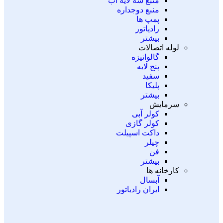
منبع سه لایه آب
منبع دوجداره
پمپ ها
رادیاتور
بیشتر
لوله اتصالات
گالوانیزه
پنج لایه
سفید
پلیکا
بیشتر
سرمایش
کولر آبی
کولر گازی
داکت اسپیلت
چیلر
فن
بیشتر
کارخانه ها
آبسال
ایران رادیاتور