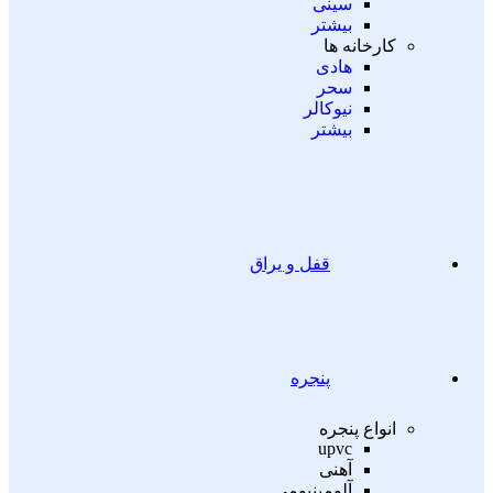
سینی
بیشتر
کارخانه ها
هادی
سحر
نیوکالر
بیشتر
قفل و یراق
پنجره
انواع پنجره
upvc
آهنی
آلومینیومی