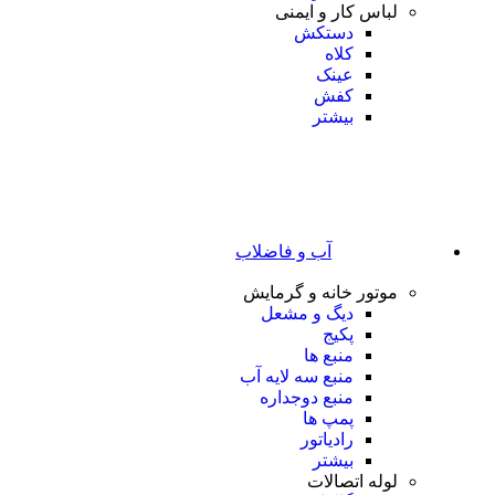
لباس کار و ایمنی
دستکش
کلاه
عینک
کفش
بیشتر
آب و فاضلاب
موتور خانه و گرمایش
دیگ و مشعل
پکیج
منبع ها
منبع سه لایه آب
منبع دوجداره
پمپ ها
رادیاتور
بیشتر
لوله اتصالات