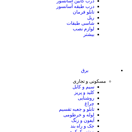
درب کابین آسانسور
درب طبقه آسانسور
تابلو فرمان
ریل
شاسی طبقات
لوازم نصب
بیشتر
برق
مسکونی و تجاری
سیم و کابل
کلید و پریز
روشنایی
چراغ
تابلو و جعبه تقسیم
لوله و خرطومی
آیفون و زنگ
جک و راه بند
موتور کرکره