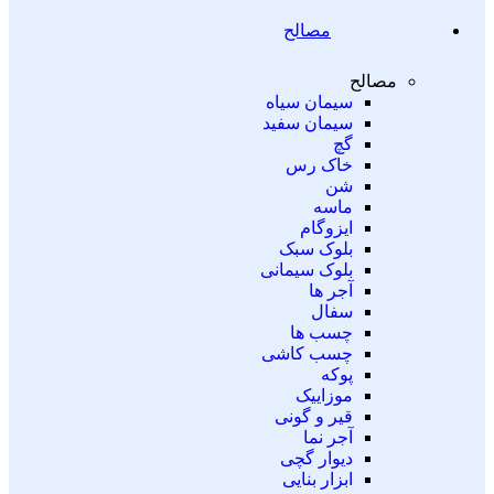
مصالح
مصالح
سیمان سیاه
سیمان سفید
گچ
خاک رس
شن
ماسه
ایزوگام
بلوک سبک
بلوک سیمانی
آجر ها
سفال
چسب ها
چسب کاشی
پوکه
موزاییک
قیر و گونی
آجر نما
دیوار گچی
ابزار بنایی