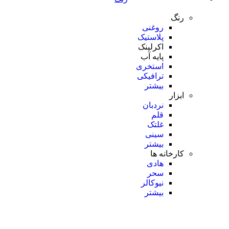
رنگ
روغنی
پلاستیک
اکرلینک
پایه آب
استخری
ترافیکی
بیشتر
ابزار
نردبان
قلم
غلتک
سینی
بیشتر
کارخانه ها
هادی
سحر
نیوکالر
بیشتر