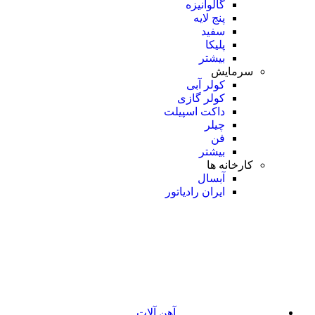
گالوانیزه
پنج لایه
سفید
پلیکا
بیشتر
سرمایش
کولر آبی
کولر گازی
داکت اسپیلت
چیلر
فن
بیشتر
کارخانه ها
آبسال
ایران رادیاتور
آهن آلات