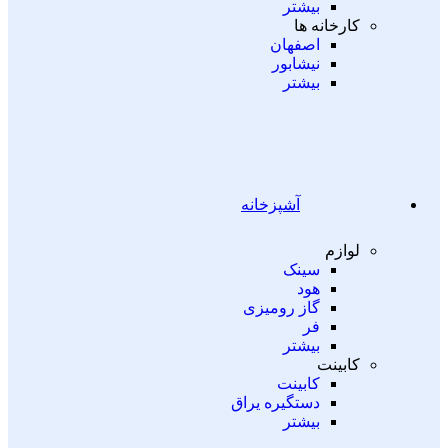
بیشتر
کارخانه ها
اصفهان
نیشابور
بیشتر
آشپزخانه
لوازم
سینک
هود
گاز رومیزی
فر
بیشتر
کابینت
کابینت
دستگیره یراق
بیشتر