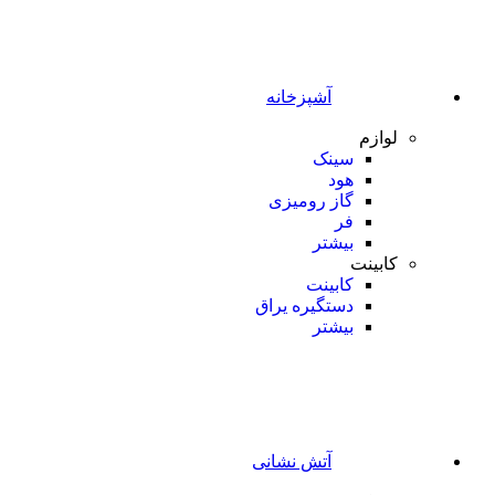
آشپزخانه
لوازم
سینک
هود
گاز رومیزی
فر
بیشتر
کابینت
کابینت
دستگیره یراق
بیشتر
آتش نشانی