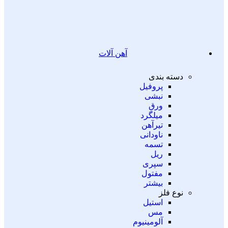
آهن آلات
دسته بندی
پروفیل
نبشی
ورق
میلگرد
تیرآهن
ناودانی
تسمه
ریل
سپری
مفتول
بیشتر
نوع فلز
استیل
مس
آلومینیوم