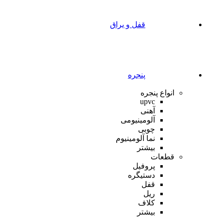
قفل و یراق
پنجره
انواع پنجره
upvc
آهنی
آلومینیومی
چوبی
نما آلومینیوم
بیشتر
قطعات
پروفیل
دستیگره
قفل
ریل
کلاف
بیشتر