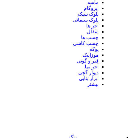
ماسه
ایزوگام
بلوک سبک
بلوک سیمانی
آجر ها
سفال
چسب ها
چسب کاشی
پوکه
موزاییک
قیر و گونی
آجر نما
دیوار گچی
ابزار بنایی
بیشتر
رنگ