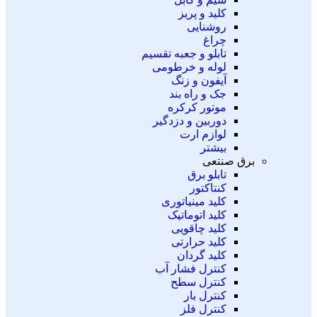
کلید و پریز
روشنایی
چراغ
تابلو و جعبه تقسیم
لوله و خرطومی
آیفون و زنگ
جک و راه بند
موتور کرکره
دوربین و دزدگیر
لوازم ارت
بیشتر
برق صنتعی
تابلو برق
کنتاکتور
کلید مینیاتوری
کلید اتوماتیک
کلید چاقویی
کلید حرارتی
کلید گردان
کنترل فشار آب
کنترل سطح
کنترل بار
کنترل فلز