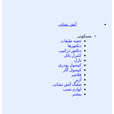
آتش نشانی
مسکونی
جعبه طبقات
دتکتورها
دتکتور ترکیبی
کنترل پانل
نازل
کپسول پودری
کپسول گاز
فلاشر
آژیر
شلنگ آتش نشانی
لوازم نصب
بیشتر