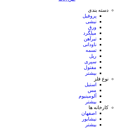
دسته بندی
پروفیل
نبشی
ورق
میلگرد
تیرآهن
ناودانی
تسمه
ریل
سپری
مفتول
بیشتر
نوع فلز
استیل
مس
آلومینیوم
بیشتر
کارخانه ها
اصفهان
نیشابور
بیشتر