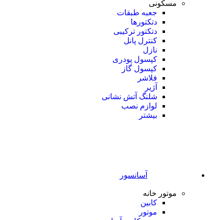
مسکونی
جعبه طبقات
دتکتورها
دتکتور ترکیبی
کنترل پانل
نازل
کپسول پودری
کپسول گاز
فلاشر
آژیر
شلنگ آتش نشانی
لوازم نصب
بیشتر
آسانسور
موتور خانه
کابین
موتور