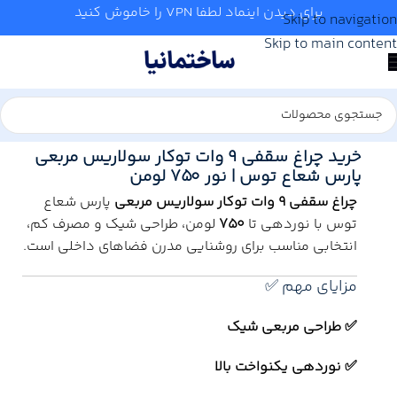
برای دیدن اینماد لطفا VPN را خاموش کنید
Skip to navigation
Skip to main content
خانه
/
برق
/
روشنایی
خرید چراغ سقفی 9 وات توکار سولاریس مربعی
پارس شعاع توس | نور 750 لومن
چراغ سقفی 9 وات توکار سولاریس مربعی
پارس شعاع
توس با نوردهی تا
750
لومن، طراحی شیک و مصرف کم،
انتخابی مناسب برای روشنایی مدرن فضاهای داخلی است.
مزایای مهم ✅
✅ طراحی مربعی شیک
✅ نوردهی یکنواخت بالا