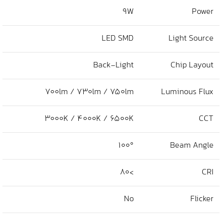
9W
Power
LED SMD
Light Source
Back-Light
Chip Layout
700lm / 730lm / 750lm
Luminous Flux
3000K / 4000K / 6500K
CCT
100°
Beam Angle
>80
CRI
No
Flicker