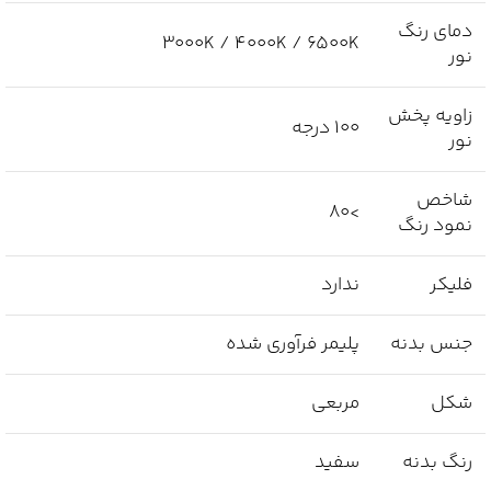
دمای رنگ
3000K / 4000K / 6500K
نور
زاویه پخش
100 درجه
نور
شاخص
>80
نمود رنگ
فلیکر
ندارد
جنس بدنه
پلیمر فرآوری شده
شکل
مربعی
رنگ بدنه
سفید