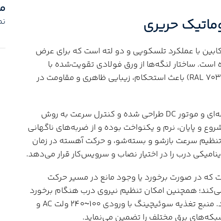
م
نم
های کابین با عملکرد تلسکوپی و دو لته است که برای عرض
تفاع ورودی 2 متر طراحی شده است. ساختار لنگه‌ها از ورق فولادی تقویت‌شده با
ضخامت 1.5 میلی‌متر و رنگ پودری الکترواستاتیک (RAL 7032) باعث استحکام، زیبایی ظاهری و مقاومت در
مکانیزم حرکتی این درب بر پایه سیستم محرکه تسمه‌ای و موتور DC طراحی شده و کنترل سرعت به روش
شروع و پایان، نرم و یکنواخت بوده و از ضربه‌های ناگهانی
تنظیم سرعت بازشو و بسته‌شو، و حرکت آهسته در زمان
ینامیکی درب را در اختیار نصاب و سرویس‌کار قرار می‌دهد.
که در صورت برخورد یا وجود مانع در مسیر حرکت
ام می‌کند؛ همچنین امکان تنظیم نیروی درب هنگام برخورد
با مانع فراهم است تا سطح ایمنی کاربران افزایش یابد. منبع تغذیه سوئیچینگ با ورودی 100~240 ولت AC و