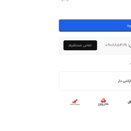
ید
:
09011854191
تماس مستقیم
رانتی دار