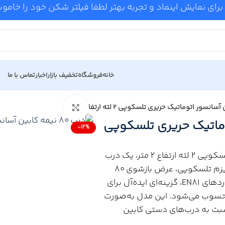
برای نمایش اینماد و تجربه بهتر لطفا فیلتر شکن خود را خام
خانه
فروشگاه
تخفیف بازار
اخبار
تماس با ما
Click to enlarge
 اتوماتیک حریری تلسکوپی
-12%
درب 80 نیمه کابین آسانسور اتوماتیک حریری تلسکوپی 2 لته ارتفاع 2 متر، یک درب
نیمه اتوماتیک مخصوص کابین است که با مکانیزم تلسکوپی، عرض بازشوی 80
سانتی‌متر، عملکرد نرم و بی‌صدا و رعایت استانداردهای EN81، گزینه‌ای ایده‌آل برای
محسوب می‌شود. این مدل به‌صورت
سبت به درب‌های دستی کابین