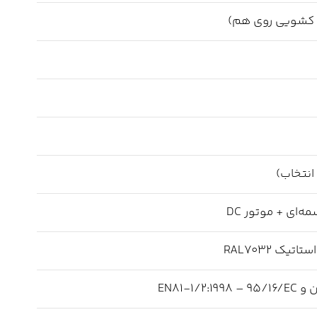
 کشویی روی هم)
انتخاب)
ای + موتور DC
یک RAL7032
EN81-1/2