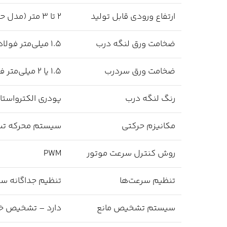
ارتفاع ورودی قابل تولید
2 تا 3 متر (مدل حاضر 2 متر)
ضخامت ورق لنگه درب
1.5 میلی‌متر فولادی با تقویت داخلی
ضخامت ورق سردرب
1.5 یا 2 میلی‌متر فولادی با تقویت داخلی
رنگ لنگه درب
پودری الکترواستاتیک، 
مکانیزم حرکتی
سیستم محرکه تسمه
روش کنترل سرعت موتور
PWM
تنظیم سرعت‌ها
تنظیم جداگانه سر
سیستم تشخیص مانع
دارد – تشخیص خودک