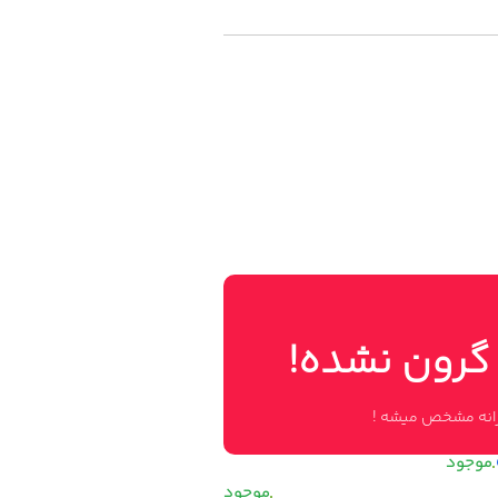
 گرون نشده!
وزانه مشخص میشه !