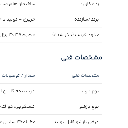
رده کاربرد
ساختمان‌های مسکو
برند/سازنده
حریری – تولید دا
حدود قیمت (ذکر شده)
۳۰۳,۹۰۰,۰۰۰ ریال (برای استعلام به‌روز، تماس با واحد فروش)
مشخصات فنی
مشخصات فنی
مقدار / توضیحات
نوع درب
درب نیمه کابین ا
نوع بازشو
تلسکوپی، دو لته
عرض بازشو قابل تولید
60 تا 360 سانتی‌متر (مدل حاضر 80 سانتی‌متر)