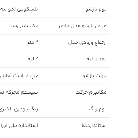
نوع بازشو
تلسکوپی (دو لته
عرض بازشو مدل حاضر
80 سانتی‌متر
ارتفاع ورودی مدل
2 متر
تعداد لته
2 لته
جهت بازشو
چپ / راست (قابل 
مکانیزم حرکت
سیستم محرکه تسمه‌
نوع رنگ
رنگ پودری الکترواستات
استانداردها
استاندارد ملی ایران و :1998 – 95/16/EC