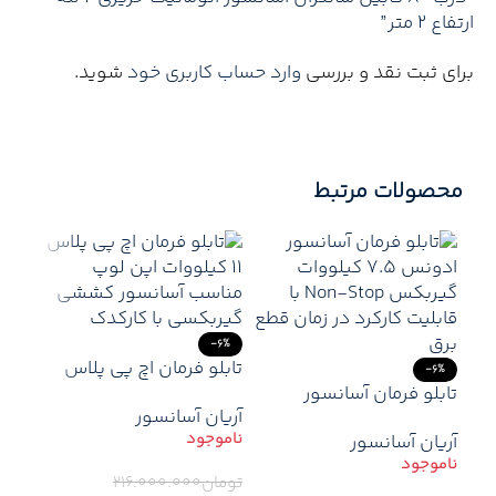
ارتفاع 2 متر”
برای ثبت نقد و بررسی
وارد حساب کاربری خود
شوید.
محصولات مرتبط
-6%
تابلو فرمان اچ پی پلاس
-6%
تابلو فرمان آسانسور
(+HP) 11 کیلووات اپن
آریان آسانسور
ادونس Integrated
(EM) + کارکدک – قیمت و
آریان آسانسور
(آریس) 11 کیلووات گیرلس
خرید
-2%
با نجات بر پایه یو پی اس
تومان
۲۱۶.۰۰۰.۰۰۰