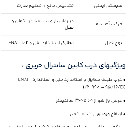
سیستم ایمنی
تشخیص مانع + تنظیم قدرت
در زمان باز و بسته شدن کمان و
حرکت آهسته
قفل
نوع قفل
مطابق استاندارد ملی و EN81-1/2
ویژگیهای درب کابین سانترال حریری :
• درب طبقه مطابق با استاندارد ملی و استاندارد EN81-
1/2:1998 – 95/16/EC
• عرض باز شو از 60 تا 360 سانتیمتر
• ارتفاع ورودی از 2 تا 220 متر