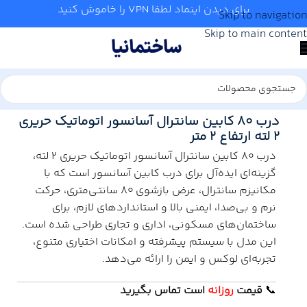
برای دیدن اینماد لطفا VPN را خاموش کنید
Skip to navigation
Skip to main content
خانه
/
آسانسور
/
درب طبقات آسانسور
درب 80 کابین سانترال آسانسور اتوماتیک حریری
2 لته ارتفاع 2 متر
درب 80 کابین سانترال آسانسور اتوماتیک حریری 2 لته،
گزینه‌ای ایده‌آل برای درب کابین آسانسور است که با
مکانیزم سانترال، عرض بازشوی 80 سانتی‌متری، حرکت
نرم و بی‌صدا، ایمنی بالا و استانداردهای لازم، برای
ساختمان‌های مسکونی، اداری و تجاری طراحی شده است.
این مدل با سیستم پیشرفته و امکانات اختیاری متنوع،
تجربه‌ای لوکس و ایمن را ارائه می‌دهد.
📞
قیمت
روزانه
است تماس بگیرید