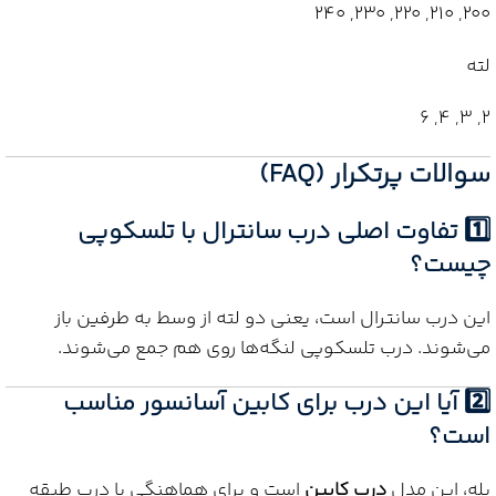
200, 210, 220, 230, 240
لته
2, 3, 4, 6
سوالات پرتکرار (FAQ)
1️⃣ تفاوت اصلی درب سانترال با تلسکوپی
چیست؟
این درب سانترال است، یعنی دو لته از وسط به طرفین باز
می‌شوند. درب تلسکوپی لنگه‌ها روی هم جمع می‌شوند.
2️⃣ آیا این درب برای کابین آسانسور مناسب
است؟
بله، این مدل
درب کابین
است و برای هماهنگی با درب طبقه