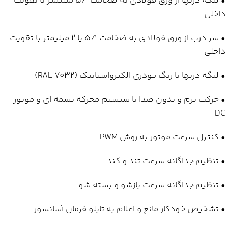
• لنگه دربها از ورق فولادی به ضخامت 5/1 میلیمتر با تقویت
داخلی
• سر درب از ورق فولادی به ضخامت 5/1 یا 2 میلیمتر با تقویت
داخلی
• لنگه دربها با رنگ پودری الکترواستاتیک (RAL 7032)
• حرکت نرم و بدون صدا با سیستم محرکه تسمه ای و موتور
DC
• کنترل سرعت موتور به روش PWM
• تنظیم جداگانه سرعت تند و کند
• تنظیم جداگانه سرعت بازشو و بسته شو
• تشخیص خودکار مانع و اعلام به تابلو فرمان آسانسور