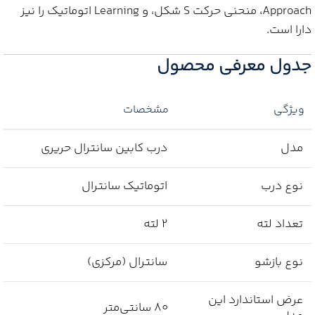
Approach، منحنی حرکت S شکل، و Learning اتوماتیک را نیز
دارا است.
جدول معرفی محصول
ویژگی
مشخصات
مدل
درب کابین سانترال حریری
نوع درب
اتوماتیک سانترال
تعداد لته
2 لته
نوع بازشو
سانترال (مرکزی)
عرض استاندارد این
80 سانتی‌متر