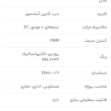
مدل
کاربرد
درب کابین آسانسور
مکانیزم حرکت
تسمه‌ای + موتور DC
کنترل سرعت
PWM
پودری الکترواستاتیک
رنگ
RAL7032
استاندارد
EN81-1/2
مناسب پروژه
مسکونی، اداری، تجاری
قابلیت سفارشی سازی
دارد