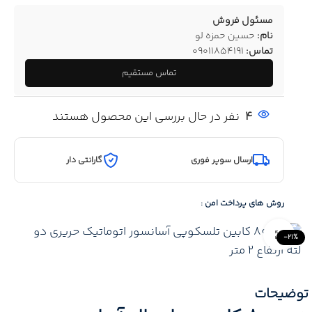
مسئول فروش
نام:
حسین حمزه لو
تماس:
09011854191
تماس مستقیم
4
نفر در حال بررسی این محصول هستند
ارسال سوپر فوری
گارانتی دار
روش های پرداخت امن :
Click to enlarge
-21%
توضیحات