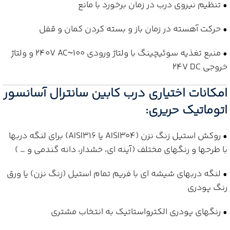
• تنظیم نیروی درب در زمان برخورد با مانع
• حرکت آهسته در زمان باز و بسته کردن کمان و قفل
• منبع تغذیه سوئیچینگ با ولتاژ ورودی 100~240V AC و ولتاژ
خروجی 24V DC
امکانات اختیاری درب کابین سانترال آسانسور
اتوماتیک حریری:
• روکش استیل زنگ نزن (AISI304 یا AISI316) برای لنگه دربها
با طرحها و رنگهای مختلف (آینه ای، خشدار، دانه گندمی و … )
• لنگه دربهای شیشه ای با فریم تمام استیل (زنگ نزن) یا ورق
رنگ پودری
• رنگهای پودری الکترواستاتیک به انتخاب مشتری