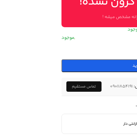
 گرون نشده!
وزانه مشخص میشه !
ید
:
09011854191
تماس مستقیم
رانتی دار