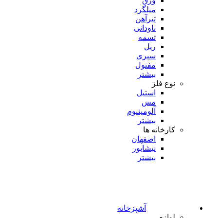
ورق
میلگرد
تیرآهن
ناودانی
تسمه
ریل
سپری
مفتول
بیشتر
نوع فلز
استیل
مس
آلومینیوم
بیشتر
کارخانه ها
اصفهان
نیشابور
بیشتر
آشپزخانه
لوازم