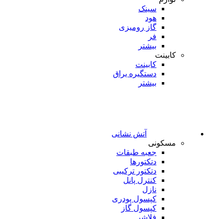
سینک
هود
گاز رومیزی
فر
بیشتر
کابینت
کابینت
دستگیره یراق
بیشتر
آتش نشانی
مسکونی
جعبه طبقات
دتکتورها
دتکتور ترکیبی
کنترل پانل
نازل
کپسول پودری
کپسول گاز
فلاشر