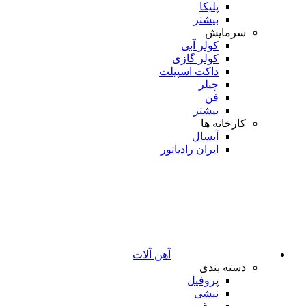
پلیکا
بیشتر
سرمایش
کولر آبی
کولر گازی
داکت اسپیلت
چیلر
فن
بیشتر
کارخانه ها
آبسال
ایران رادیاتور
آهن آلات
دسته بندی
پروفیل
نبشی