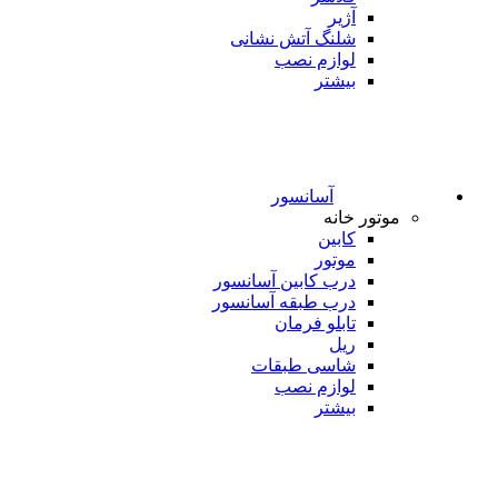
آژیر
شلنگ آتش نشانی
لوازم نصب
بیشتر
آسانسور
موتور خانه
کابین
موتور
درب کابین آسانسور
درب طبقه آسانسور
تابلو فرمان
ریل
شاسی طبقات
لوازم نصب
بیشتر