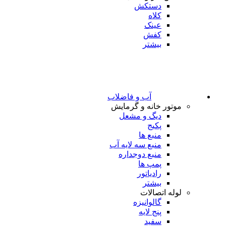
دستکش
کلاه
عینک
کفش
بیشتر
آب و فاضلاب
موتور خانه و گرمایش
دیگ و مشعل
پکیج
منبع ها
منبع سه لایه آب
منبع دوجداره
پمپ ها
رادیاتور
بیشتر
لوله اتصالات
گالوانیزه
پنج لایه
سفید