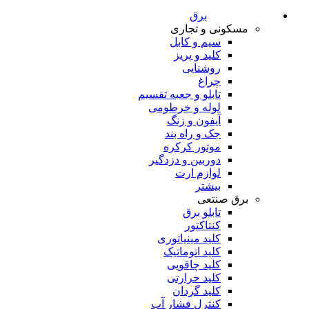
برق
مسکونی و تجاری
سیم و کابل
کلید و پریز
روشنایی
چراغ
تابلو و جعبه تقسیم
لوله و خرطومی
آیفون و زنگ
جک و راه بند
موتور کرکره
دوربین و دزدگیر
لوازم ارت
بیشتر
برق صنتعی
تابلو برق
کنتاکتور
کلید مینیاتوری
کلید اتوماتیک
کلید چاقویی
کلید حرارتی
کلید گردان
کنترل فشار آب