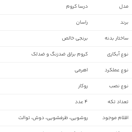
مدل
درسا کروم
برند
راسان
ساختار بدنه
برنجی خالص
نوع آبکاری
کروم براق ضدزنگ و ضدلک
نوع عملکرد
اهرمی
نوع نصب
روکار
تعداد تکه
۴ عدد
اقلام موجود
روشویی، ظرفشویی، دوش، توالت