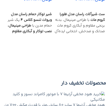
اطلاعات بیشتر
اطلاعات بیشتر
ست شیرآلات راسان مدل فلورا
شیر توکار حمام راسان مدل
کروم مات
با طراحی مینیمال، بدنه
ویوات تنسو کلاس 4
یک شیر
برنجی مقاوم و آبکاری کروم مات
حمام مدرن با
طراحی مینیمال،
ضدلک و ضدخش، انتخابی ایده‌آل
نصب توکار و آبکاری مقاوم
برای آشپزخانه‌ها و سرویس‌های
نیکل-کروم
است که با
بدنه آلیاژ
بهداشتی مدرن است.
برنج با کیفیت بالا و کارتریج
سرامیکی
تولید شده و انتخابی
مزایای مهم ✅
شیک، بادوام و کاربردی برای
✅ طراحی
مدرن و مینیمال
حمام‌های مدرن و لوکس محسوب
✅ بدنه
برنجی مقاوم و سنگین
می‌شود.
✅ آبکاری
کروم مات ضدلک و
مزایای مهم ✅
ضدخش
محصولات تخفیف دار
✅ عملکرد
اهرمی روان و دقیق
✅ طراحی
مدرن و مینیمال مناسب
✅ شامل
۴ قلم کامل (روشویی،
دکوراسیون امروزی
توالت، دوش، ظرفشویی)
✅ نصب
توکار داخل دیوار
برای
ظاهری منظم و لوکس
📞
برای
قیمت
پروژه ای
تماس
هود مخفی آرتیما ۷ سایز ۸۰ سانتی‌متر با قدرت مکش ۷۰۰ متر
✅ ساخته شده از
آلیاژ برنج با
بگیرید