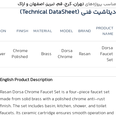
مناسب پروژه‌های
تهران، کرج، قم، تبریز، اصفهان و اراک
دیتاشیت فنی (Technical DataSheet)
PRODUCT
ION
FINISH
MATERIAL
MODEL
BRAND
NAME
Dorsa
Chrome
Dorsa
ver
Brass
Rasan
Faucet
Polished
Chrome
Set
English Product Description
Rasan Dorsa Chrome Faucet Set is a four‑piece faucet set
made from solid brass with a polished chrome anti‑rust
finish. The set includes basin, kitchen, shower, and toilet
faucets. Its ceramic cartridge ensures smooth operation and