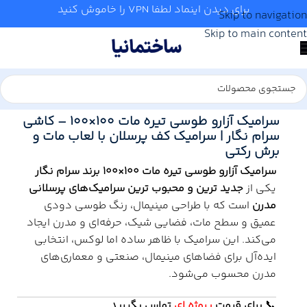
برای دیدن اینماد لطفا VPN را خاموش کنید
Skip to navigation
Skip to main content
خانه
/
کاشی و سرامیک
/
سرام نگار
/
100*100
سرامیک آزارو طوسی تیره مات 100×100 – کاشی
سرام نگار | سرامیک کف پرسلان با لعاب مات و
برش رکتی
سرامیک آزارو طوسی تیره مات 100×100 برند سرام نگار
یکی از
جدید ترین و محبوب ترین سرامیک‌های پرسلانی
مدرن
است که با طراحی مینیمال، رنگ طوسی دودی
عمیق و سطح مات، فضایی شیک، حرفه‌ای و مدرن ایجاد
می‌کند. این سرامیک با ظاهر ساده اما لوکس، انتخابی
ایده‌آل برای فضاهای مینیمال، صنعتی و معماری‌های
مدرن محسوب می‌شود.
📞
برای
قیمت
پروژه ای
تماس بگیرید