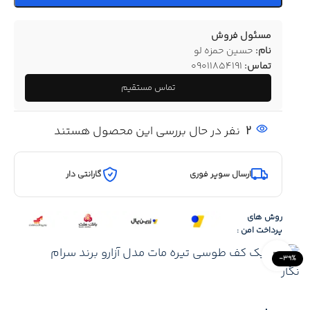
مسئول فروش
نام:
حسین حمزه لو
تماس:
09011854191
تماس مستقیم
2
نفر در حال بررسی این محصول هستند
ارسال سوپر فوری
گارانتی دار
روش های
پرداخت امن :
Click to enlarge
-39%