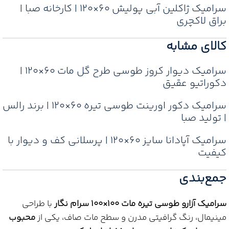
سرامیک ژاکلین آبی پولیش 60×120 | کارخانه صبا |
براق لاکچری
کالای مشابه
سرامیک دیوار کروز طوسی طرح گل مات 60×120 |
دکوراتیو عقیق
سرامیک دکور اورینت طوسی تیره ۶۰×۱۲۰ | برند رالس
| تولید صبا
سرامیک آپادانا سایز ۶۰×۱۲۰ | پرسلانی کف و دیوار با
کیفیت
جمع‌بندی
سرامیک آزارو طوسی تیره مات 100×100 سرام نگار
با طراحی
مینیمال، رنگ گرافیتی مدرن و سطح مات صاف، یکی از
محبوب