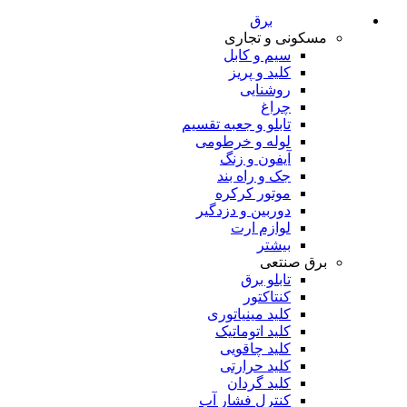
برق
مسکونی و تجاری
سیم و کابل
کلید و پریز
روشنایی
چراغ
تابلو و جعبه تقسیم
لوله و خرطومی
آیفون و زنگ
جک و راه بند
موتور کرکره
دوربین و دزدگیر
لوازم ارت
بیشتر
برق صنتعی
تابلو برق
کنتاکتور
کلید مینیاتوری
کلید اتوماتیک
کلید چاقویی
کلید حرارتی
کلید گردان
کنترل فشار آب