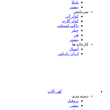
پلیکا
بیشتر
سرمایش
کولر آبی
کولر گازی
داکت اسپیلت
چیلر
فن
بیشتر
کارخانه ها
آبسال
ایران رادیاتور
آهن آلات
دسته بندی
پروفیل
نبشی