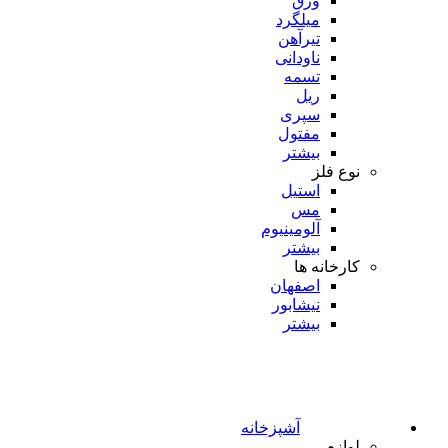
ورق
میلگرد
تیرآهن
ناودانی
تسمه
ریل
سپری
مفتول
بیشتر
نوع فلز
استیل
مس
آلومینیوم
بیشتر
کارخانه ها
اصفهان
نیشابور
بیشتر
آشپزخانه
لوازم