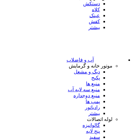
دستکش
کلاه
عینک
کفش
بیشتر
آب و فاضلاب
موتور خانه و گرمایش
دیگ و مشعل
پکیج
منبع ها
منبع سه لایه آب
منبع دوجداره
پمپ ها
رادیاتور
بیشتر
لوله اتصالات
گالوانیزه
پنج لایه
سفید