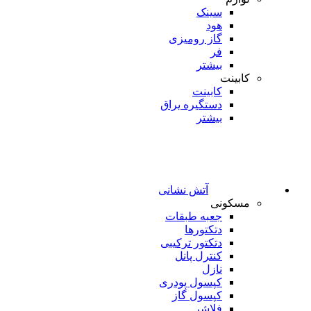
سینک
هود
گاز رومیزی
فر
بیشتر
کابینت
کابینت
دستگیره یراق
بیشتر
آتش نشانی
مسکونی
جعبه طبقات
دتکتورها
دتکتور ترکیبی
کنترل پانل
نازل
کپسول پودری
کپسول گاز
فلاشر