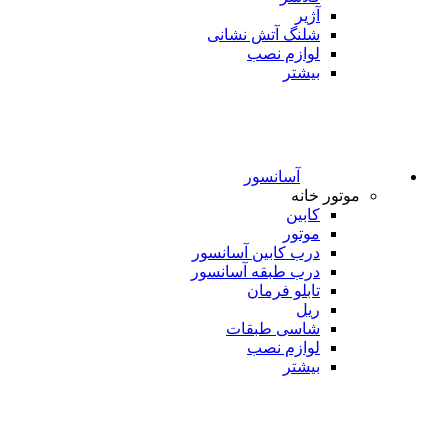
آژیر
شلنگ آتش نشانی
لوازم نصب
بیشتر
آسانسور
موتور خانه
کابین
موتور
درب کابین آسانسور
درب طبقه آسانسور
تابلو فرمان
ریل
شاسی طبقات
لوازم نصب
بیشتر