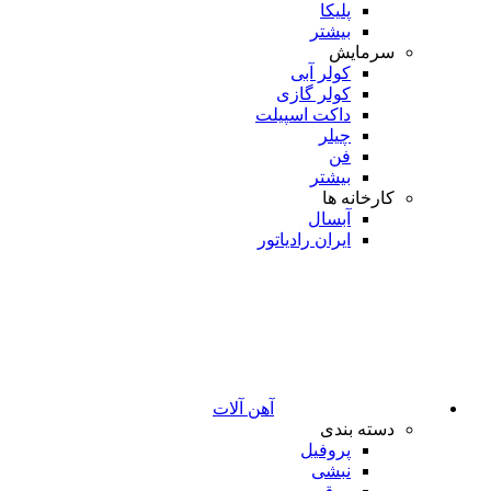
پلیکا
بیشتر
سرمایش
کولر آبی
کولر گازی
داکت اسپیلت
چیلر
فن
بیشتر
کارخانه ها
آبسال
ایران رادیاتور
آهن آلات
دسته بندی
پروفیل
نبشی