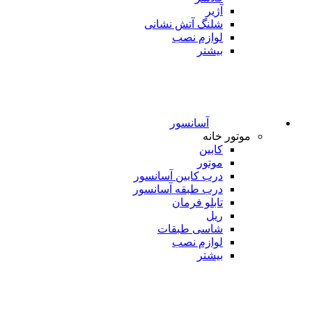
آژیر
شلنگ آتش نشانی
لوازم نصب
بیشتر
آسانسور
موتور خانه
کابین
موتور
درب کابین آسانسور
درب طبقه آسانسور
تابلو فرمان
ریل
شاسی طبقات
لوازم نصب
بیشتر