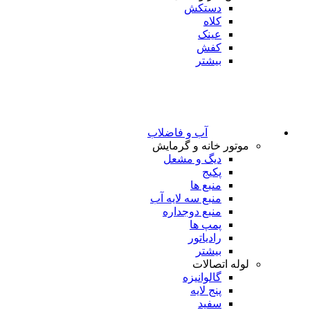
دستکش
کلاه
عینک
کفش
بیشتر
آب و فاضلاب
موتور خانه و گرمایش
دیگ و مشعل
پکیج
منبع ها
منبع سه لایه آب
منبع دوجداره
پمپ ها
رادیاتور
بیشتر
لوله اتصالات
گالوانیزه
پنج لایه
سفید