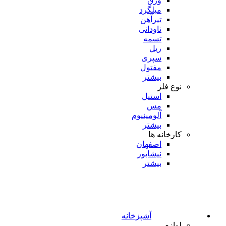
ورق
میلگرد
تیرآهن
ناودانی
تسمه
ریل
سپری
مفتول
بیشتر
نوع فلز
استیل
مس
آلومینیوم
بیشتر
کارخانه ها
اصفهان
نیشابور
بیشتر
آشپزخانه
لوازم