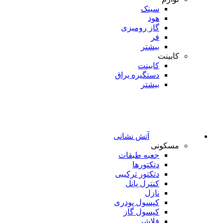
سینک
هود
گاز رومیزی
فر
بیشتر
کابینت
کابینت
دستگیره یراق
بیشتر
آتش نشانی
مسکونی
جعبه طبقات
دتکتورها
دتکتور ترکیبی
کنترل پانل
نازل
کپسول پودری
کپسول گاز
فلاشر