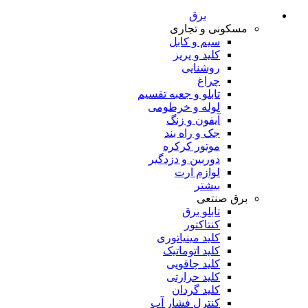
برق
مسکونی و تجاری
سیم و کابل
کلید و پریز
روشنایی
چراغ
تابلو و جعبه تقسیم
لوله و خرطومی
آیفون و زنگ
جک و راه بند
موتور کرکره
دوربین و دزدگیر
لوازم ارت
بیشتر
برق صنتعی
تابلو برق
کنتاکتور
کلید مینیاتوری
کلید اتوماتیک
کلید چاقویی
کلید حرارتی
کلید گردان
کنترل فشار آب