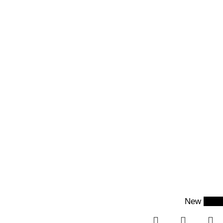
New
-52%