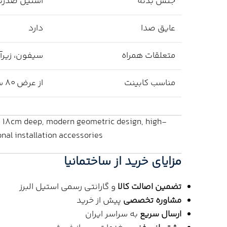
جنس بدنه
استیل ضدزن
عایق صدا
دارد
متعلقات همراه
سیفون، زیر
مناسب کابینت
از عرض 80 سانتی‌متر به بالا
m, 18cm deep, modern geometric design, high-
onal installation accessories.
مزایای خرید از ساختمانیا
تضمین اصالت کالا
و گارانتی رسمی استیل البرز
مشاوره تخصصی
پیش از خرید
ارسال سریع
به سراسر ایران