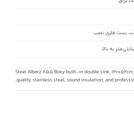
گ براق
آب، بست فلزی نصب
Steel Alborz 855 Boxy built-in double sink, 120x52c
quality stainless steel, sound insulation, and professi