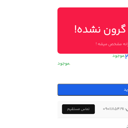
 گرون نشده!
وزانه مشخص میشه !
ید
:
09011854191
تماس مستقیم