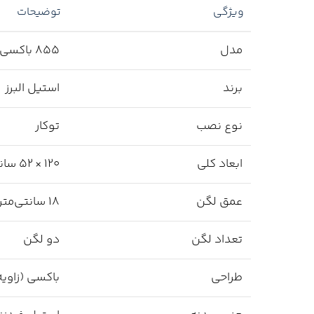
ویژگی
توضیحات
مدل
855 باکسی
برند
استیل البرز
نوع نصب
توکار
ابعاد کلی
120 × 52 سانتی‌متر
عمق لگن
18 سانتی‌متر
تعداد لگن
دو لگن
طراحی
باکسی (زاویه‌