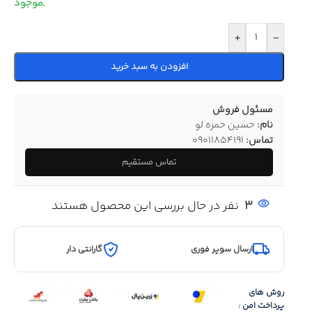
+
-
افزودن به سبد خرید
مسئول فروش
نام:
حسین حمزه لو
تماس:
09011854191
تماس مستقیم
3
نفر در حال بررسی این محصول هستند
ارسال سوپر فوری
گارانتی دار
روش های
پرداخت امن :