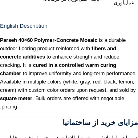
عمل‌آوری
English Description
Parseh 40×60 Polymer-Concrete Mosaic
is a durable
outdoor flooring product reinforced with
fibers and
concrete additives
to enhance strength and reduce
cracking. It is
cured in a controlled warm curing
chamber
to improve uniformity and long-term performance.
Available in multiple colors (white, gray, red, black, lemon,
cream) with custom color orders upon request, and sold by
square meter
. Bulk orders are offered with negotiable
pricing.
مزایای خرید از ساختمانیا
در ساختمانیا تلاش می‌شود اطلاعات هر محصول دقیق و قابل