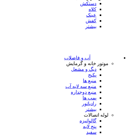
دستکش
کلاه
عینک
کفش
بیشتر
آب و فاضلاب
موتور خانه و گرمایش
دیگ و مشعل
پکیج
منبع ها
منبع سه لایه آب
منبع دوجداره
پمپ ها
رادیاتور
بیشتر
لوله اتصالات
گالوانیزه
پنج لایه
سفید