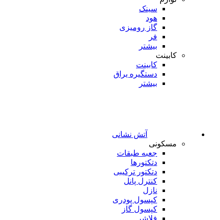
سینک
هود
گاز رومیزی
فر
بیشتر
کابینت
کابینت
دستگیره یراق
بیشتر
آتش نشانی
مسکونی
جعبه طبقات
دتکتورها
دتکتور ترکیبی
کنترل پانل
نازل
کپسول پودری
کپسول گاز
فلاشر