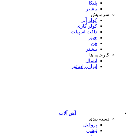
پلیکا
بیشتر
سرمایش
کولر آبی
کولر گازی
داکت اسپیلت
چیلر
فن
بیشتر
کارخانه ها
آبسال
ایران رادیاتور
آهن آلات
دسته بندی
پروفیل
نبشی