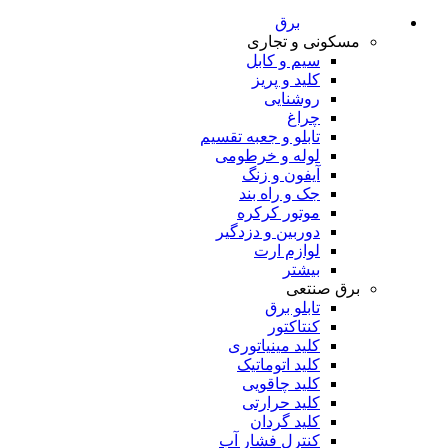
برق
مسکونی و تجاری
سیم و کابل
کلید و پریز
روشنایی
چراغ
تابلو و جعبه تقسیم
لوله و خرطومی
آیفون و زنگ
جک و راه بند
موتور کرکره
دوربین و دزدگیر
لوازم ارت
بیشتر
برق صنتعی
تابلو برق
کنتاکتور
کلید مینیاتوری
کلید اتوماتیک
کلید چاقویی
کلید حرارتی
کلید گردان
کنترل فشار آب