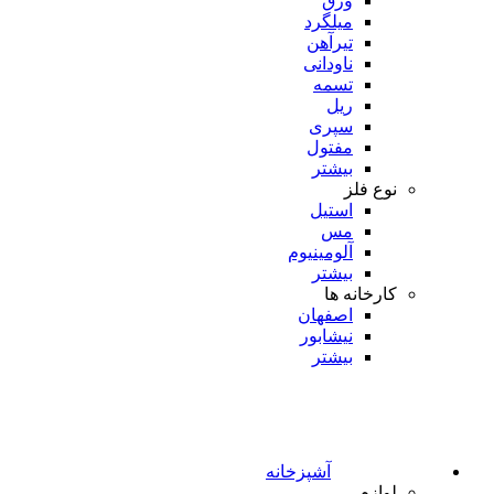
ورق
میلگرد
تیرآهن
ناودانی
تسمه
ریل
سپری
مفتول
بیشتر
نوع فلز
استیل
مس
آلومینیوم
بیشتر
کارخانه ها
اصفهان
نیشابور
بیشتر
آشپزخانه
لوازم