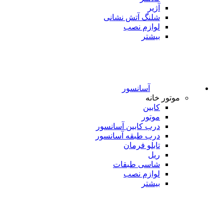
آژیر
شلنگ آتش نشانی
لوازم نصب
بیشتر
آسانسور
موتور خانه
کابین
موتور
درب کابین آسانسور
درب طبقه آسانسور
تابلو فرمان
ریل
شاسی طبقات
لوازم نصب
بیشتر