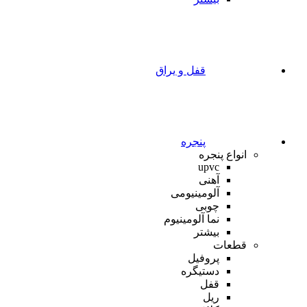
قفل و یراق
پنجره
انواع پنجره
upvc
آهنی
آلومینیومی
چوبی
نما آلومینیوم
بیشتر
قطعات
پروفیل
دستیگره
قفل
ریل