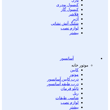
نازل
کپسول پودری
کپسول گاز
فلاشر
آژیر
شلنگ آتش نشانی
لوازم نصب
بیشتر
آسانسور
موتور خانه
کابین
موتور
درب کابین آسانسور
درب طبقه آسانسور
تابلو فرمان
ریل
شاسی طبقات
لوازم نصب
بیشتر