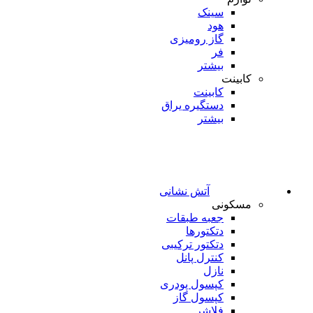
سینک
هود
گاز رومیزی
فر
بیشتر
کابینت
کابینت
دستگیره یراق
بیشتر
آتش نشانی
مسکونی
جعبه طبقات
دتکتورها
دتکتور ترکیبی
کنترل پانل
نازل
کپسول پودری
کپسول گاز
فلاشر