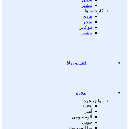
بیشتر
کارخانه ها
هادی
سحر
نیوکالر
بیشتر
قفل و یراق
پنجره
انواع پنجره
upvc
آهنی
آلومینیومی
چوبی
نما آلومینیوم