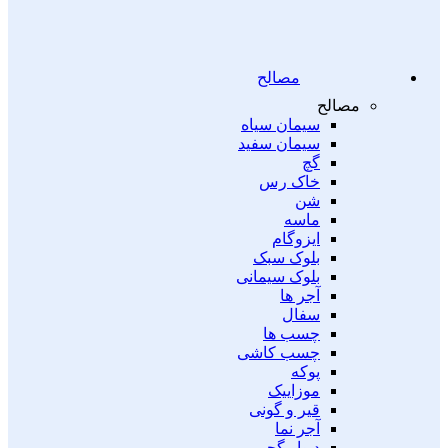
مصالح
مصالح
سیمان سیاه
سیمان سفید
گچ
خاک رس
شن
ماسه
ایزوگام
بلوک سبک
بلوک سیمانی
آجر ها
سفال
چسب ها
چسب کاشی
پوکه
موزاییک
قیر و گونی
آجر نما
دیوار گچی