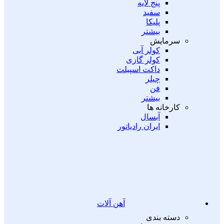
پنج لایه
سفید
پلیکا
بیشتر
سرمایش
کولر آبی
کولر گازی
داکت اسپیلت
چیلر
فن
بیشتر
کارخانه ها
آبسال
ایران رادیاتور
آهن آلات
دسته بندی