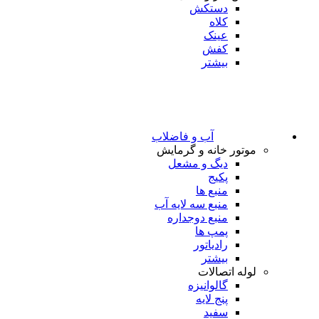
دستکش
کلاه
عینک
کفش
بیشتر
آب و فاضلاب
موتور خانه و گرمایش
دیگ و مشعل
پکیج
منبع ها
منبع سه لایه آب
منبع دوجداره
پمپ ها
رادیاتور
بیشتر
لوله اتصالات
گالوانیزه
پنج لایه
سفید