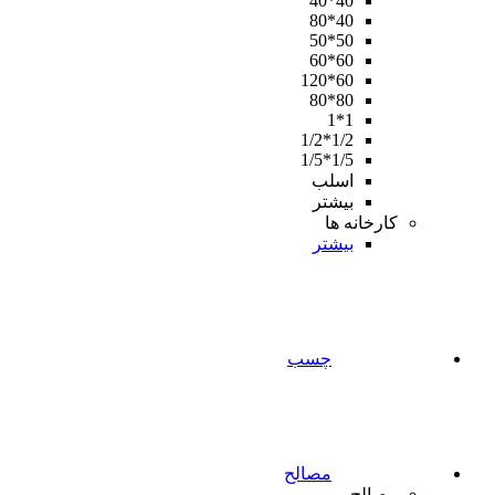
40*40
40*80
50*50
60*60
60*120
80*80
1*1
1/2*1/2
1/5*1/5
اسلب
بیشتر
کارخانه ها
بیشتر
چسب
مصالح
مصالح