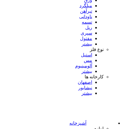
ورق
میلگرد
تیرآهن
ناودانی
تسمه
ریل
سپری
مفتول
بیشتر
نوع فلز
استیل
مس
آلومینیوم
بیشتر
کارخانه ها
اصفهان
نیشابور
بیشتر
آشپزخانه
لوازم