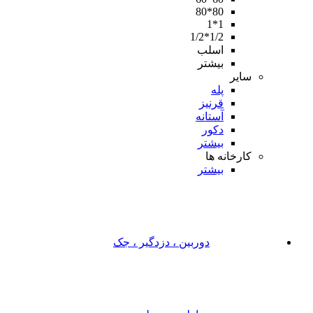
80*80
1*1
1/2*1/2
اسلب
بیشتر
سایر
پله
قرنیز
آستانه
دکور
بیشتر
کارخانه ها
بیشتر
دوربین ، دزدگیر ، جک