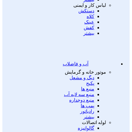
لباس کار و ایمنی
دستکش
کلاه
عینک
کفش
بیشتر
آب و فاضلاب
موتور خانه و گرمایش
دیگ و مشعل
پکیج
منبع ها
منبع سه لایه آب
منبع دوجداره
پمپ ها
رادیاتور
بیشتر
لوله اتصالات
گالوانیزه