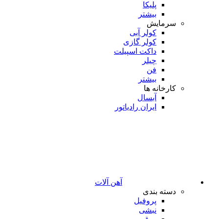
پلیکا
بیشتر
سرمایش
کولر آبی
کولر گازی
داکت اسپیلت
چیلر
فن
بیشتر
کارخانه ها
آبسال
ایران رادیاتور
آهن آلات
دسته بندی
پروفیل
نبشی