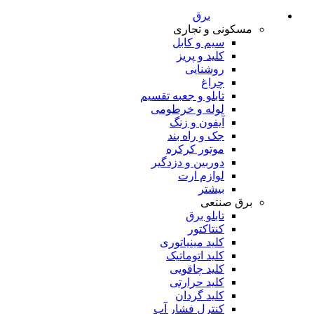
برق
مسکونی و تجاری
سیم و کابل
کلید و پریز
روشنایی
چراغ
تابلو و جعبه تقسیم
لوله و خرطومی
آیفون و زنگ
جک و راه بند
موتور کرکره
دوربین و دزدگیر
لوازم ارت
بیشتر
برق صنتعی
تابلو برق
کنتاکتور
کلید مینیاتوری
کلید اتوماتیک
کلید چاقویی
کلید حرارتی
کلید گردان
کنترل فشار آب