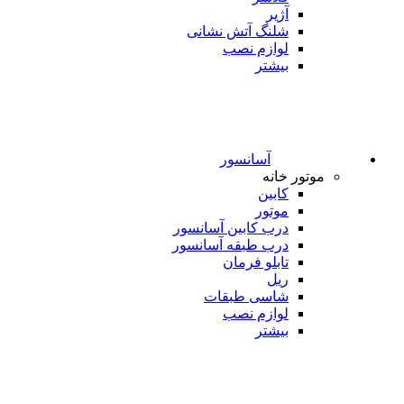
آژیر
شلنگ آتش نشانی
لوازم نصب
بیشتر
آسانسور
موتور خانه
کابین
موتور
درب کابین آسانسور
درب طبقه آسانسور
تابلو فرمان
ریل
شاسی طبقات
لوازم نصب
بیشتر