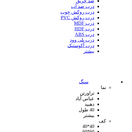
ضد حریق
درب ضد آب
درب روکش چوب
درب روکش PVC
درب MDF
درب HDF
درب ABS
درب پلی وود
درب آکوستیک
بیشتر
سنگ
نما
تراورتن
عباس آباد
دهبید
40 طول
بیشتر
کف
40*40
60*60