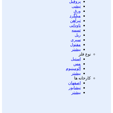
پروفیل
نبشی
ورق
میلگرد
تیرآهن
ناودانی
تسمه
ریل
سپری
مفتول
بیشتر
نوع فلز
استیل
مس
آلومینیوم
بیشتر
کارخانه ها
اصفهان
نیشابور
بیشتر