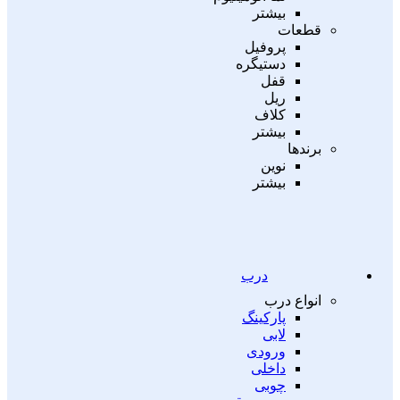
بیشتر
قطعات
پروفیل
دستیگره
قفل
ریل
کلاف
بیشتر
برندها
نوین
بیشتر
درب
انواع درب
پارکینگ
لابی
ورودی
داخلی
چوبی