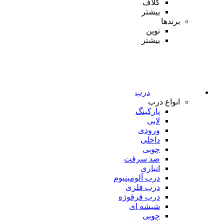
کلاف
بیشتر
برندها
نوین
بیشتر
درب
انواع درب
پارکینگ
لابی
ورودی
داخلی
چوبی
ضد سرقت
انباری
درب آلومینیوم
درب فلزی
درب فرفوژه
شیشه ای
چوبی