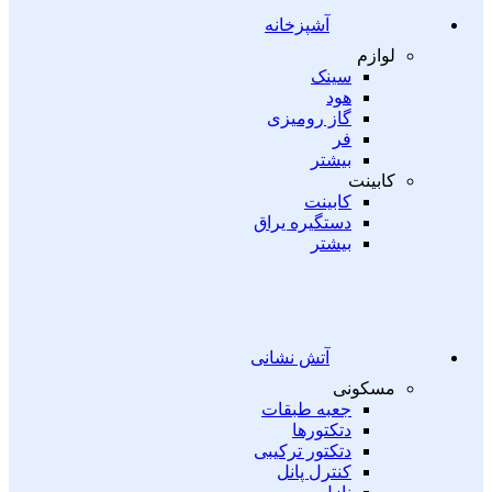
آشپزخانه
لوازم
سینک
هود
گاز رومیزی
فر
بیشتر
کابینت
کابینت
دستگیره یراق
بیشتر
آتش نشانی
مسکونی
جعبه طبقات
دتکتورها
دتکتور ترکیبی
کنترل پانل