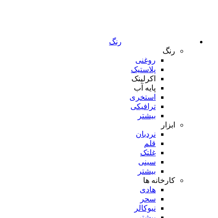
رنگ
رنگ
روغنی
پلاستیک
اکرلینک
پایه آب
استخری
ترافیکی
بیشتر
ابزار
نردبان
قلم
غلتک
سینی
بیشتر
کارخانه ها
هادی
سحر
نیوکالر
بیشتر