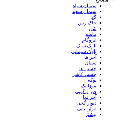
سیمان سیاه
سیمان سفید
گچ
خاک رس
شن
ماسه
ایزوگام
بلوک سبک
بلوک سیمانی
آجر ها
سفال
چسب ها
چسب کاشی
پوکه
موزاییک
قیر و گونی
آجر نما
دیوار گچی
ابزار بنایی
بیشتر