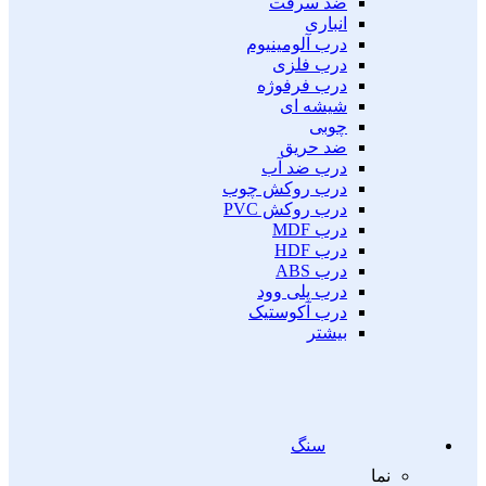
ضد سرقت
انباری
درب آلومینیوم
درب فلزی
درب فرفوژه
شیشه ای
چوبی
ضد حریق
درب ضد آب
درب روکش چوب
درب روکش PVC
درب MDF
درب HDF
درب ABS
درب پلی وود
درب آکوستیک
بیشتر
سنگ
نما