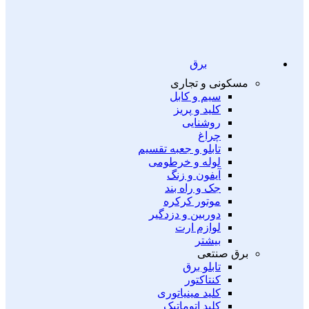
برق
مسکونی و تجاری
سیم و کابل
کلید و پریز
روشنایی
چراغ
تابلو و جعبه تقسیم
لوله و خرطومی
آیفون و زنگ
جک و راه بند
موتور کرکره
دوربین و دزدگیر
لوازم ارت
بیشتر
برق صنتعی
تابلو برق
کنتاکتور
کلید مینیاتوری
کلید اتوماتیک