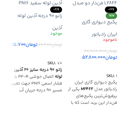
-41%
-22%
زانو ۹۰ درجه آذین لوله
NEW
پکیج دیواری گازی
سایز ۲۰ – تغییر مسیر
آذین
دقیق و بدون نشتی در
ایران رادیاتور
لوله‌کشی سفید
تومان
۱۵.۷۰۰
تومان
۲۶.۴۰۰
تومان
۶۸.۰۰۰.۰۰۰
افزودن به سبد خرید
تومان
۵۲.۸۰۰.۰۰۰
22%
SKU:
70
اطلاعات بیشتر
آذین
زانو ۹۰ درجه سایز ۲۰ آذین
آذی
ترکی
SKU:
1
لوله
اتصال جوشی PP-R با
رزوه
پکیج دیواری گازی ایران
فشار اسمی PN16 جهت تغییر
رادیاتور مدل
M24FF
یکی از
مسیر ۹۰ درجه جریان آب
توما
پرفروش‌ترین پکیج‌های
سرد و گرم؛ بدون رسوب و
توم
فن‌دار این برند است که با
تضمین عدم نشتی.
افز
سیستم
دو مبدل مجزا
،
مزایای مهم ✅
گرمایش محیط و آب گرم
:
84
مصرفی را با راندمان بالا و
✅ مناسب برای
تغییر جهت