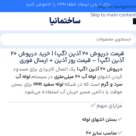
برای دیدن اینماد لطفا VPN را خاموش کنید
Skip to navigation
Skip to main content
خانه
/
آب و تاسیسات
/
لوله و اتصالات
/
آذین
قیمت درپوش 20 آذین (گپ) | خرید درپوش 20
آذین (گپ) – قیمت روز آذین + ارسال فوری
درپوش 20 آذین (گپ)
یک اتصال کاربردی برای مسدود
کردن انتهای
لوله آب 20 میلی‌متری
در سیستم
لوله آب
سرد و گرم
است که در شبکه
لوله سفید PPR
برای بستن
موقت یا دائمی مسیر جریان آب استفاده می‌شود.
مزایای مهم ✅
✅
بستن انتهای لوله
✅
مناسب سایز 20