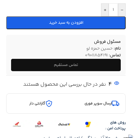
+
-
افزودن به سبد خرید
مسئول فروش
نام:
حسین حمزه لو
تماس:
09011854191
تماس مستقیم
4
نفر در حال بررسی این محصول هستند
ارسال سوپر فوری
گارانتی دار
روش های
پرداخت امن :