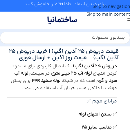
برای دیدن اینماد لطفا VPN را خاموش کنید
Skip to navigation
Skip to main content
خانه
/
آب و تاسیسات
/
لوله و اتصالات
/
آذین
قیمت درپوش 25 آذین (گپ) | خرید درپوش 25
آذین (گپ) – قیمت روز آذین + ارسال فوری
درپوش 25 آذین (گپ)
یک اتصال کاربردی برای مسدود
کردن انتهای
لوله آب 25 میلی‌متری
در سیستم
لوله آب
سرد و گرم
است که در شبکه
لوله سفید PPR
برای بستن
موقت یا دائمی مسیر جریان آب استفاده می‌شود.
مزایای مهم ✅
✅
بستن انتهای لوله
✅
مناسب سایز 25