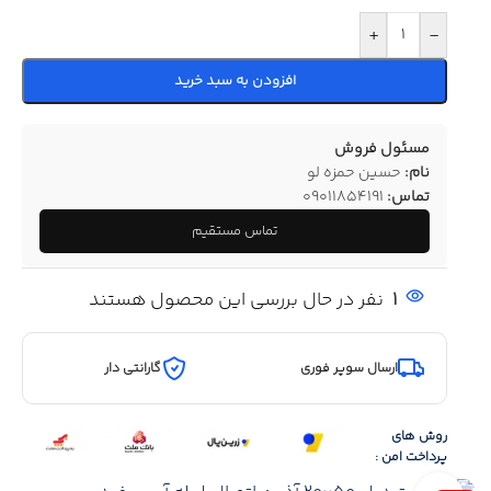
+
-
افزودن به سبد خرید
مسئول فروش
نام:
حسین حمزه لو
تماس:
09011854191
تماس مستقیم
1
نفر در حال بررسی این محصول هستند
ارسال سوپر فوری
گارانتی دار
روش های
پرداخت امن :