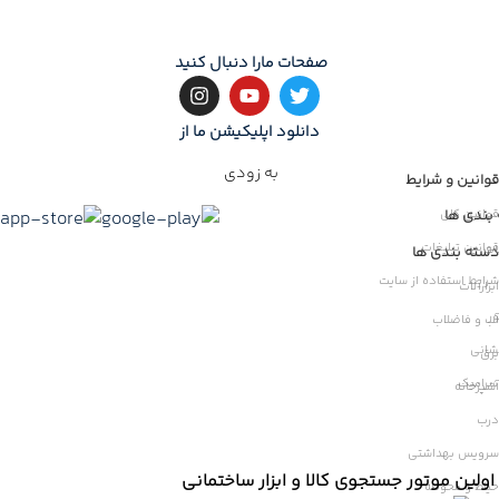
صفحات مارا دنبال کنید
دانلود اپلیکیشن ما از
به زودی
قوانین و شرایط
بندی ها
قوانین کلی
قوانین تبلیغات
ات
دسته بندی ها
شرایط استفاده از سایت
ابزارآلات
ر
آب و فاضلاب
شانی
برق
سرامیک
آشپزخانه
درب
سرویس بهداشتی
اولین موتور جستجوی کالا و ابزار ساختمانی
حیاط و محوطه