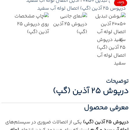
Click to enlarge
-23%
توضیحات
درپوش 25 آذین (گپ)
معرفی محصول
درپوش 25 آذین (گپ)
یکی از اتصالات ضروری در سیستم‌های