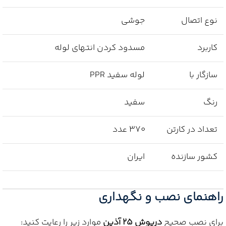
نوع اتصال
جوشی
کاربرد
مسدود کردن انتهای لوله
سازگار با
لوله سفید PPR
رنگ
سفید
تعداد در کارتن
370 عدد
کشور سازنده
ایران
راهنمای نصب و نگهداری
برای نصب صحیح
درپوش 25 آذین
موارد زیر را رعایت کنید: