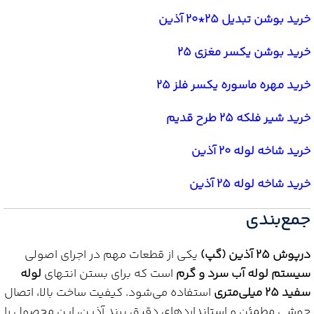
خرید بوشن تبدیل 25*20 آذین
خرید بوشن یکسر مغزی 25
خرید مهره ماسوره یکسر فلز 25
خرید شیر فلکه 25 طرح قدیم
خرید شاخه لوله 20 آذین
خرید شاخه لوله 25 آذین
جمع‌بندی
درپوش 25 آذین (گپ)
یکی از قطعات مهم در اجرای اصولی
سیستم لوله آب سرد و گرم
است که برای بستن انتهای
لوله
سفید 25 میلی‌متری
استفاده می‌شود. کیفیت ساخت بالا، اتصال
جوشی مطمئن و استانداردهای دقیق برند آذین، این محصول را