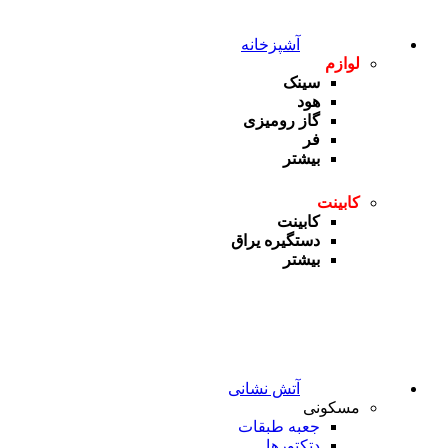
آشپزخانه
لوازم
سینک
هود
گاز رومیزی
فر
بیشتر
کابینت
کابینت
دستگیره یراق
بیشتر
آتش نشانی
مسکونی
جعبه طبقات
دتکتورها