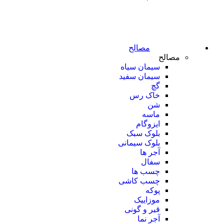
مصالح
مصالح
سیمان سیاه
سیمان سفید
گچ
خاک رس
شن
ماسه
ایزوگام
بلوک سبک
بلوک سیمانی
آجر ها
سفال
چسب ها
چسب کاشی
پوکه
موزاییک
قیر و گونی
آجر نما