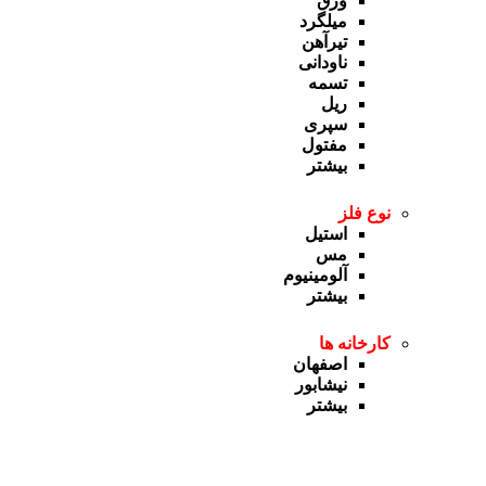
ورق
میلگرد
تیرآهن
ناودانی
تسمه
ریل
سپری
مفتول
بیشتر
نوع فلز
استیل
مس
آلومینیوم
بیشتر
کارخانه ها
اصفهان
نیشابور
بیشتر