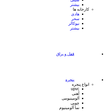
بیشتر
کارخانه ها
هادی
سحر
نیوکالر
بیشتر
قفل و یراق
پنجره
انواع پنجره
upvc
آهنی
آلومینیومی
چوبی
نما آلومینیوم