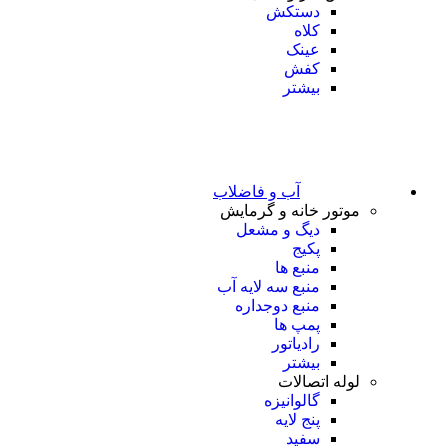
دستکش
کلاه
عینک
کفش
بیشتر
آب و فاضلاب
موتور خانه و گرمایش
دیگ و مشعل
پکیج
منبع ها
منبع سه لایه آب
منبع دوجداره
پمپ ها
رادیاتور
بیشتر
لوله اتصالات
گالوانیزه
پنج لایه
سفید