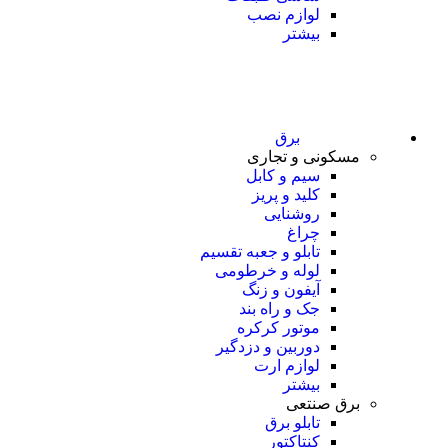
لوازم نصب
بیشتر
برق
مسکونی و تجاری
سیم و کابل
کلید و پریز
روشنایی
چراغ
تابلو و جعبه تقسیم
لوله و خرطومی
آیفون و زنگ
جک و راه بند
موتور کرکره
دوربین و دزدگیر
لوازم ارت
بیشتر
برق صنتعی
تابلو برق
کنتاکتور