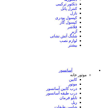
دتکتور ترکیبی
کنترل پانل
نازل
کپسول پودری
کپسول گاز
فلاشر
آژیر
شلنگ آتش نشانی
لوازم نصب
بیشتر
آسانسور
موتور خانه
کابین
موتور
درب کابین آسانسور
درب طبقه آسانسور
تابلو فرمان
ریل
شاسی طبقات