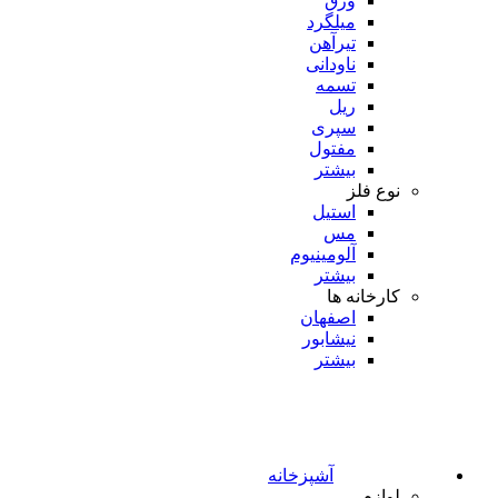
ورق
میلگرد
تیرآهن
ناودانی
تسمه
ریل
سپری
مفتول
بیشتر
نوع فلز
استیل
مس
آلومینیوم
بیشتر
کارخانه ها
اصفهان
نیشابور
بیشتر
آشپزخانه
لوازم