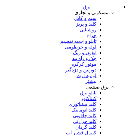
برق
مسکونی و تجاری
سیم و کابل
کلید و پریز
روشنایی
چراغ
تابلو و جعبه تقسیم
لوله و خرطومی
آیفون و زنگ
جک و راه بند
موتور کرکره
دوربین و دزدگیر
لوازم ارت
بیشتر
برق صنتعی
تابلو برق
کنتاکتور
کلید مینیاتوری
کلید اتوماتیک
کلید چاقویی
کلید حرارتی
کلید گردان
کنترل فشار آب