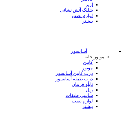
آژیر
شلنگ آتش نشانی
لوازم نصب
بیشتر
آسانسور
موتور خانه
کابین
موتور
درب کابین آسانسور
درب طبقه آسانسور
تابلو فرمان
ریل
شاسی طبقات
لوازم نصب
بیشتر