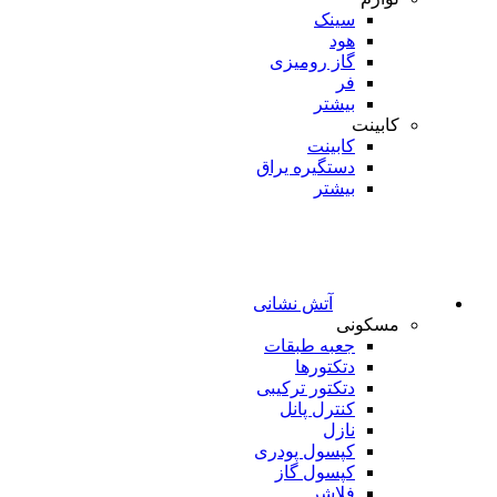
سینک
هود
گاز رومیزی
فر
بیشتر
کابینت
کابینت
دستگیره یراق
بیشتر
آتش نشانی
مسکونی
جعبه طبقات
دتکتورها
دتکتور ترکیبی
کنترل پانل
نازل
کپسول پودری
کپسول گاز
فلاشر