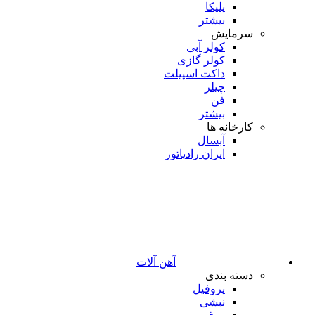
پلیکا
بیشتر
سرمایش
کولر آبی
کولر گازی
داکت اسپیلت
چیلر
فن
بیشتر
کارخانه ها
آبسال
ایران رادیاتور
آهن آلات
دسته بندی
پروفیل
نبشی