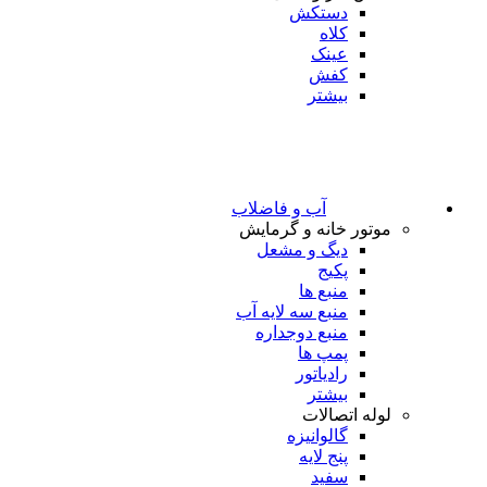
دستکش
کلاه
عینک
کفش
بیشتر
آب و فاضلاب
موتور خانه و گرمایش
دیگ و مشعل
پکیج
منبع ها
منبع سه لایه آب
منبع دوجداره
پمپ ها
رادیاتور
بیشتر
لوله اتصالات
گالوانیزه
پنج لایه
سفید