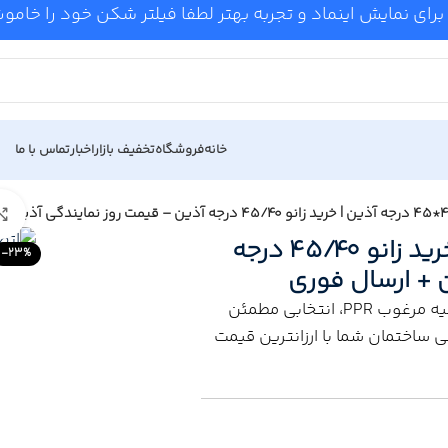
برای نمایش اینماد و تجربه بهتر لطفا فیلتر شکن خود را خام
خانه
فروشگاه
تخفیف بازار
اخبار
تماس با ما
قیمت زانو 40*45 درجه آذین | خرید زانو 45/40 درجه
-23%
 + ارسال فوری
زانو 40*45 درجه آذین با زاویه دقیق و مواد اولیه مرغوب PPR، انتخابی مطمئن
 ساختمان شما با ارزانترین قیمت