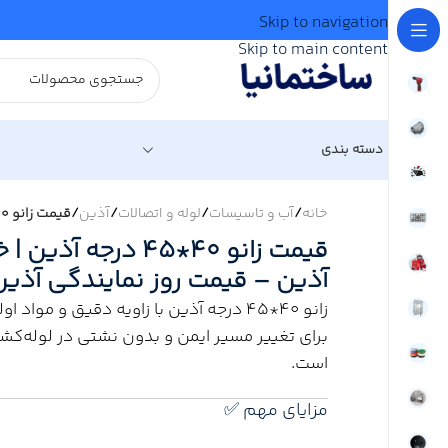
Skip to navigation
Skip to main content
دسته بندی
خانه
/
آب و تاسیسات
/
لوله و اتصالات
/
آذین
/
قیمت زانو 40*45 درجه آذین | خرید زانو 45/40 درجه آذین – قیمت روز نمایندگی آذین + ارسال فوری
آذین – قیمت روز نمایندگی آذین
برای تغییر مسیر ایمن و بدون نشتی در لوله‌کشی
است.
مزایای مهم ✅