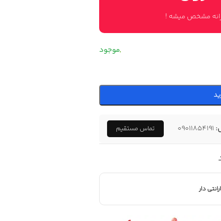
وزانه مشخص میشه !
ید
:
09011854191
تماس مستقیم
رانتی دار