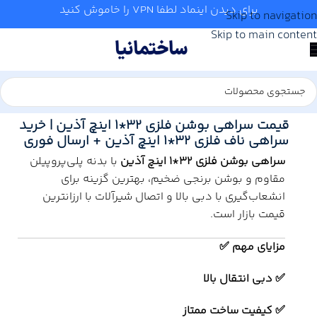
برای دیدن اینماد لطفا VPN را خاموش کنید
Skip to navigation
Skip to main content
خانه
/
آب و تاسیسات
/
لوله و اتصالات
/
آذین
قیمت سراهی بوشن فلزی 32*1 اینچ آذین | خرید
سراهی ناف فلزی 32*1 اینچ آذین + ارسال فوری
سراهی بوشن فلزی 32*1 اینچ آذین
با بدنه پلی‌پروپیلن
مقاوم و بوشن برنجی ضخیم، بهترین گزینه برای
انشعاب‌گیری با دبی بالا و اتصال شیرآلات با ارزانترین
قیمت بازار است.
مزایای مهم ✅
✅ دبی انتقال بالا
✅ کیفیت ساخت ممتاز