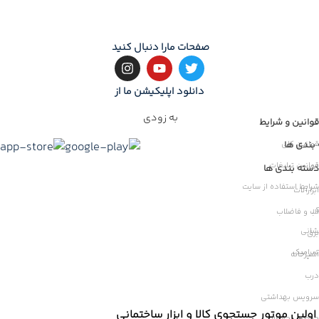
🚚
ا
ایران
بروز رسان
صفحات مارا دنبال کنید
دانلود اپلیکیشن ما از
به زودی
قوانین و شرایط
بندی ها
قوانین کلی
قوانین تبلیغات
ات
دسته بندی ها
شرایط استفاده از سایت
ابزارآلات
ر
آب و فاضلاب
شانی
برق
سرامیک
آشپزخانه
درب
سرویس بهداشتی
اولین موتور جستجوی کالا و ابزار ساختمانی
حیاط و محوطه