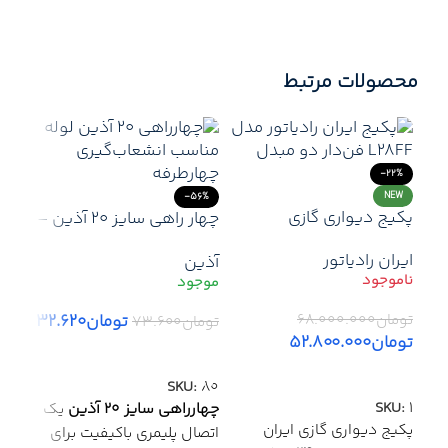
محصولات مرتبط
-22%
NEW
-56%
پکیج دیواری گازی
چهار راهی سایز 20 آذین –
اتصالات با کیفیت برای
ایران رادیاتور
آذین
پروژه‌های ساختمانی
تومان
۳۲.۶۲۰
تومان
۶۸.۰۰۰.۰۰۰
تومان
۷۳.۶۰۰
تومان
۵۲.۸۰۰.۰۰۰
15%
افزودن به سبد خرید
اطلاعات بیشتر
آذین
SKU:
80
آذی
مست
SKU:
1
چهارراهی سایز 20 آذین
یک
زاویه
پکیج دیواری گازی ایران
اتصال پلیمری باکیفیت برای