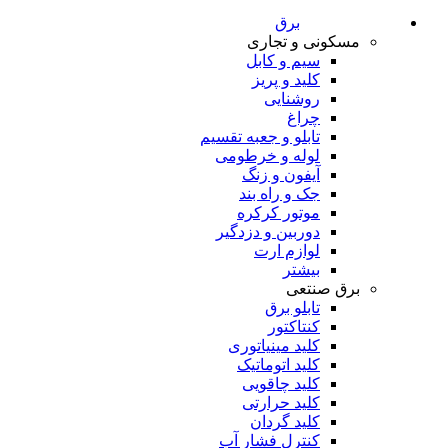
برق
مسکونی و تجاری
سیم و کابل
کلید و پریز
روشنایی
چراغ
تابلو و جعبه تقسیم
لوله و خرطومی
آیفون و زنگ
جک و راه بند
موتور کرکره
دوربین و دزدگیر
لوازم ارت
بیشتر
برق صنتعی
تابلو برق
کنتاکتور
کلید مینیاتوری
کلید اتوماتیک
کلید چاقویی
کلید حرارتی
کلید گردان
کنترل فشار آب