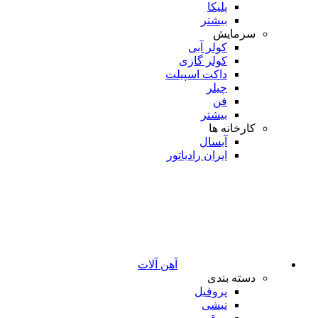
پلیکا
بیشتر
سرمایش
کولر آبی
کولر گازی
داکت اسپیلت
چیلر
فن
بیشتر
کارخانه ها
آبسال
ایران رادیاتور
آهن آلات
دسته بندی
پروفیل
نبشی