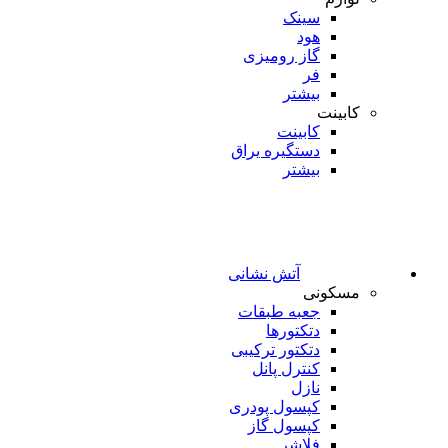
سینک
هود
گاز رومیزی
فر
بیشتر
کابینت
کابینت
دستگیره یراق
بیشتر
آتش نشانی
مسکونی
جعبه طبقات
دتکتورها
دتکتور ترکیبی
کنترل پانل
نازل
کپسول پودری
کپسول گاز
فلاشر