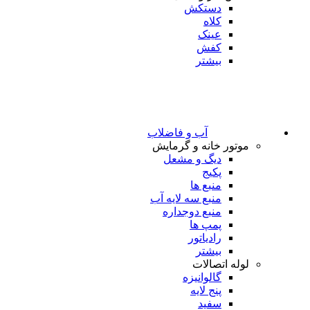
دستکش
کلاه
عینک
کفش
بیشتر
آب و فاضلاب
موتور خانه و گرمایش
دیگ و مشعل
پکیج
منبع ها
منبع سه لایه آب
منبع دوجداره
پمپ ها
رادیاتور
بیشتر
لوله اتصالات
گالوانیزه
پنج لایه
سفید