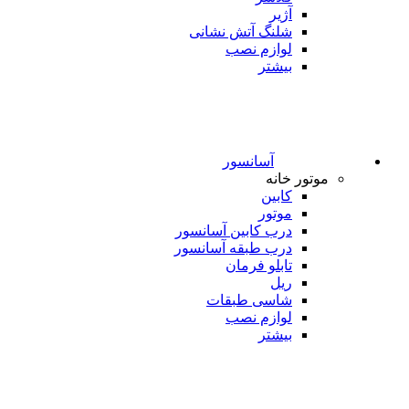
آژیر
شلنگ آتش نشانی
لوازم نصب
بیشتر
آسانسور
موتور خانه
کابین
موتور
درب کابین آسانسور
درب طبقه آسانسور
تابلو فرمان
ریل
شاسی طبقات
لوازم نصب
بیشتر