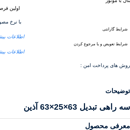
ال با موتور
اولین فر
با نرخ مص
شرایط گارانتی
اطلاعات بیش
شرایط تعویض و یا مرجوع کردن
اطلاعات بیش
روش های پرداخت امن :
توضیحات
سه راهی تبدیل 63×25×63 آذین
معرفی محصول