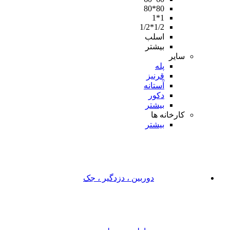
80*80
1*1
1/2*1/2
اسلب
بیشتر
سایر
پله
قرنیز
آستانه
دکور
بیشتر
کارخانه ها
بیشتر
دوربین ، دزدگیر ، جک