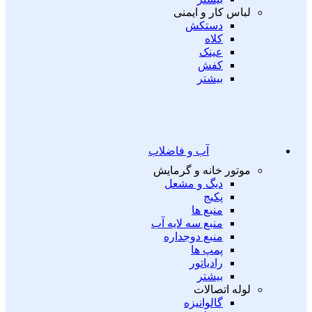
لباس کار و ایمنی
دستکش
کلاه
عینک
کفش
بیشتر
آب و فاضلاب
موتور خانه و گرمایش
دیگ و مشعل
پکیج
منبع ها
منبع سه لایه آب
منبع دوجداره
پمپ ها
رادیاتور
بیشتر
لوله اتصالات
گالوانیزه