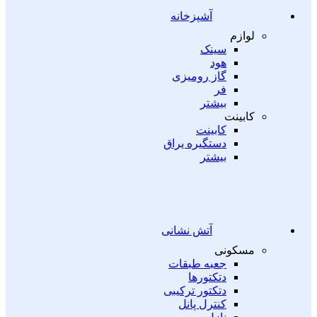
آشپزخانه
لوازم
سینک
هود
گاز رومیزی
فر
بیشتر
کابینت
کابینت
دستگیره یراق
بیشتر
آتش نشانی
مسکونی
جعبه طبقات
دتکتورها
دتکتور ترکیبی
کنترل پانل