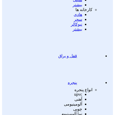
بیشتر
کارخانه ها
هادی
سحر
نیوکالر
بیشتر
قفل و یراق
پنجره
انواع پنجره
upvc
آهنی
آلومینیومی
چوبی
نما آلومینیوم