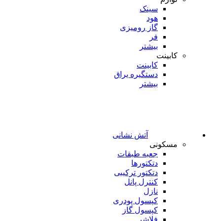
سینک
هود
گاز رومیزی
فر
بیشتر
کابینت
کابینت
دستگیره یراق
بیشتر
آتش نشانی
مسکونی
جعبه طبقات
دتکتورها
دتکتور ترکیبی
کنترل پانل
نازل
کپسول پودری
کپسول گاز
فلاشر