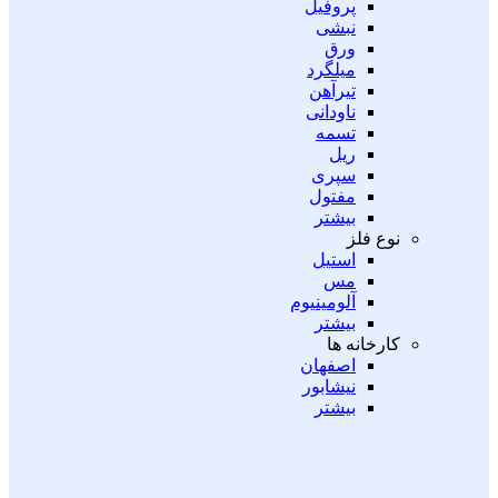
پروفیل
نبشی
ورق
میلگرد
تیرآهن
ناودانی
تسمه
ریل
سپری
مفتول
بیشتر
نوع فلز
استیل
مس
آلومینیوم
بیشتر
کارخانه ها
اصفهان
نیشابور
بیشتر