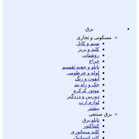
برق
مسکونی و تجاری
سیم و کابل
کلید و پریز
روشنایی
چراغ
تابلو و جعبه تقسیم
لوله و خرطومی
آیفون و زنگ
جک و راه بند
موتور کرکره
دوربین و دزدگیر
لوازم ارت
بیشتر
برق صنتعی
تابلو برق
کنتاکتور
کلید مینیاتوری
کلید اتوماتیک