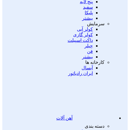
پنج لایه
سفید
پلیکا
بیشتر
سرمایش
کولر آبی
کولر گازی
داکت اسپیلت
چیلر
فن
بیشتر
کارخانه ها
آبسال
ایران رادیاتور
آهن آلات
دسته بندی