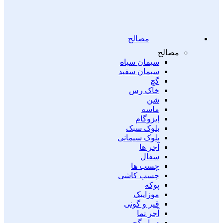
مصالح
مصالح
سیمان سیاه
سیمان سفید
گچ
خاک رس
شن
ماسه
ایزوگام
بلوک سبک
بلوک سیمانی
آجر ها
سفال
چسب ها
چسب کاشی
پوکه
موزاییک
قیر و گونی
آجر نما
دیوار گچی