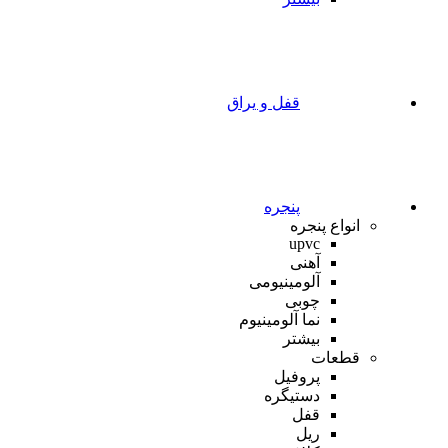
قفل و یراق
پنجره
انواع پنجره
upvc
آهنی
آلومینیومی
چوبی
نما آلومینیوم
بیشتر
قطعات
پروفیل
دستیگره
قفل
ریل