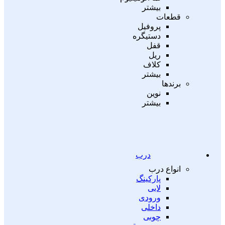
بیشتر
قطعات
پروفیل
دستیگره
قفل
ریل
کلاف
بیشتر
برندها
نوین
بیشتر
درب
انواع درب
پارکینگ
لابی
ورودی
داخلی
چوبی