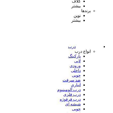
کلاف
بیشتر
برندها
نوین
بیشتر
درب
انواع درب
پارکینگ
لابی
ورودی
داخلی
چوبی
ضد سرقت
انباری
درب آلومینیوم
درب فلزی
درب فرفوژه
شیشه ای
چوبی