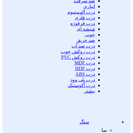
ضد سرقت
انباری
درب آلومینیوم
درب فلزی
درب فرفوژه
شیشه ای
چوبی
ضد حریق
درب ضد آب
درب روکش چوب
درب روکش PVC
درب MDF
درب HDF
درب ABS
درب پلی وود
درب آکوستیک
بیشتر
سنگ
نما