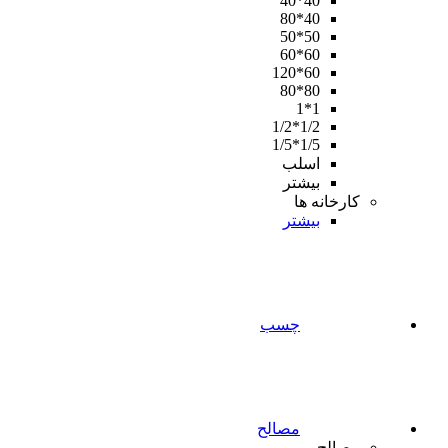
40*40
40*80
50*50
60*60
60*120
80*80
1*1
1/2*1/2
1/5*1/5
اسلب
بیشتر
کارخانه ها
بیشتر
چسب
مصالح
مصالح