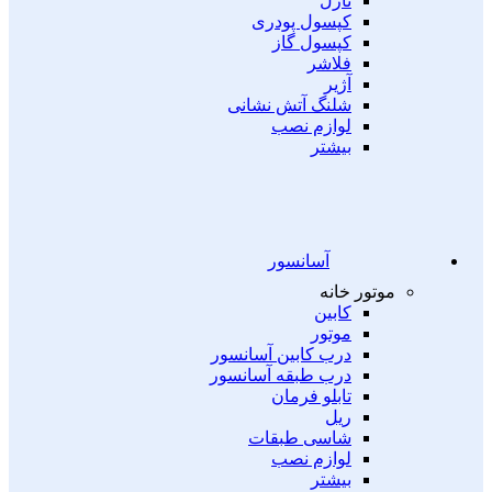
نازل
کپسول پودری
کپسول گاز
فلاشر
آژیر
شلنگ آتش نشانی
لوازم نصب
بیشتر
آسانسور
موتور خانه
کابین
موتور
درب کابین آسانسور
درب طبقه آسانسور
تابلو فرمان
ریل
شاسی طبقات
لوازم نصب
بیشتر