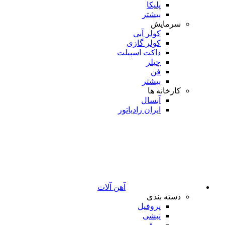
پلیکا
بیشتر
سرمایش
کولر آبی
کولر گازی
داکت اسپیلت
چیلر
فن
بیشتر
کارخانه ها
آبسال
ایران رادیاتور
آهن آلات
دسته بندی
پروفیل
نبشی