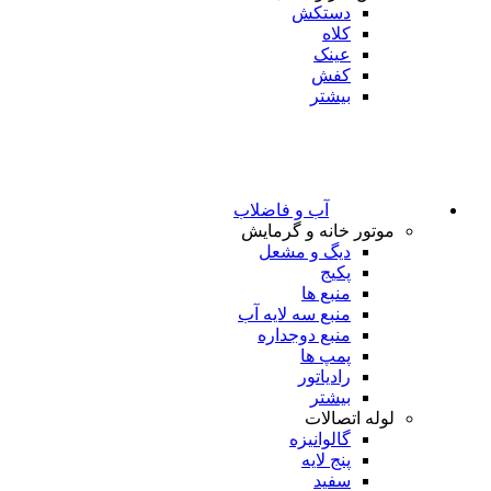
دستکش
کلاه
عینک
کفش
بیشتر
آب و فاضلاب
موتور خانه و گرمایش
دیگ و مشعل
پکیج
منبع ها
منبع سه لایه آب
منبع دوجداره
پمپ ها
رادیاتور
بیشتر
لوله اتصالات
گالوانیزه
پنج لایه
سفید