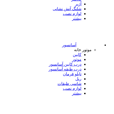
آژیر
شلنگ آتش نشانی
لوازم نصب
بیشتر
آسانسور
موتور خانه
کابین
موتور
درب کابین آسانسور
درب طبقه آسانسور
تابلو فرمان
ریل
شاسی طبقات
لوازم نصب
بیشتر