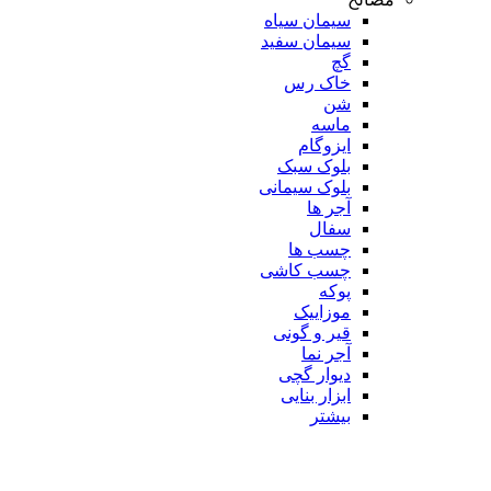
سیمان سیاه
سیمان سفید
گچ
خاک رس
شن
ماسه
ایزوگام
بلوک سبک
بلوک سیمانی
آجر ها
سفال
چسب ها
چسب کاشی
پوکه
موزاییک
قیر و گونی
آجر نما
دیوار گچی
ابزار بنایی
بیشتر