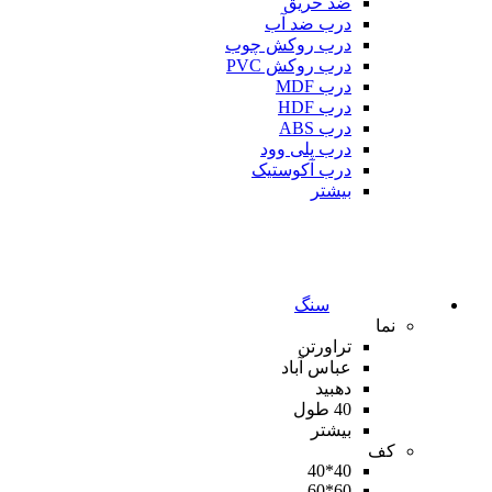
ضد حریق
درب ضد آب
درب روکش چوب
درب روکش PVC
درب MDF
درب HDF
درب ABS
درب پلی وود
درب آکوستیک
بیشتر
سنگ
نما
تراورتن
عباس آباد
دهبید
40 طول
بیشتر
کف
40*40
60*60