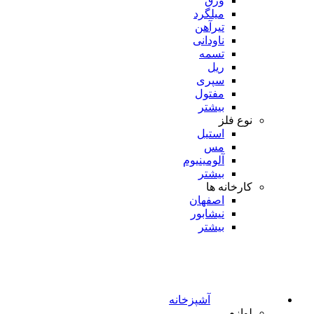
ورق
میلگرد
تیرآهن
ناودانی
تسمه
ریل
سپری
مفتول
بیشتر
نوع فلز
استیل
مس
آلومینیوم
بیشتر
کارخانه ها
اصفهان
نیشابور
بیشتر
آشپزخانه
لوازم