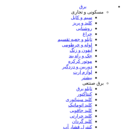
برق
مسکونی و تجاری
سیم و کابل
کلید و پریز
روشنایی
چراغ
تابلو و جعبه تقسیم
لوله و خرطومی
آیفون و زنگ
جک و راه بند
موتور کرکره
دوربین و دزدگیر
لوازم ارت
بیشتر
برق صنتعی
تابلو برق
کنتاکتور
کلید مینیاتوری
کلید اتوماتیک
کلید چاقویی
کلید حرارتی
کلید گردان
کنترل فشار آب