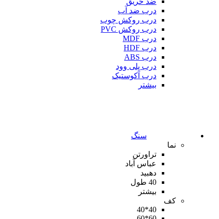
ضد حریق
درب ضد آب
درب روکش چوب
درب روکش PVC
درب MDF
درب HDF
درب ABS
درب پلی وود
درب آکوستیک
بیشتر
سنگ
نما
تراورتن
عباس آباد
دهبید
40 طول
بیشتر
کف
40*40
60*60