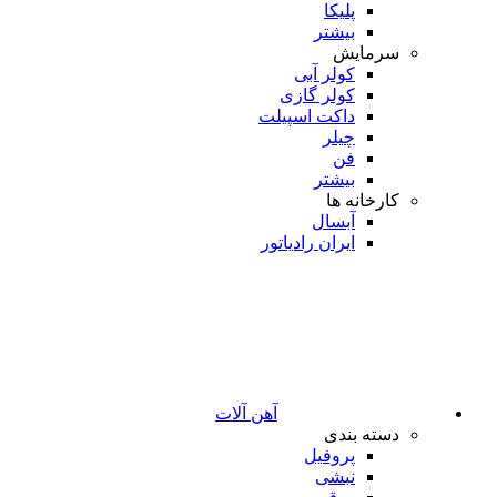
پلیکا
بیشتر
سرمایش
کولر آبی
کولر گازی
داکت اسپیلت
چیلر
فن
بیشتر
کارخانه ها
آبسال
ایران رادیاتور
آهن آلات
دسته بندی
پروفیل
نبشی