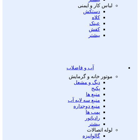
لباس کار و ایمنی
دستکش
کلاه
عینک
کفش
بیشتر
آب و فاضلاب
موتور خانه و گرمایش
دیگ و مشعل
پکیج
منبع ها
منبع سه لایه آب
منبع دوجداره
پمپ ها
رادیاتور
بیشتر
لوله اتصالات
گالوانیزه