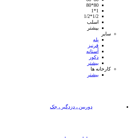
80*80
1*1
1/2*1/2
اسلب
بیشتر
سایر
پله
قرنیز
آستانه
دکور
بیشتر
کارخانه ها
بیشتر
دوربین ، دزدگیر ، جک