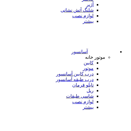
آژیر
شلنگ آتش نشانی
لوازم نصب
بیشتر
آسانسور
موتور خانه
کابین
موتور
درب کابین آسانسور
درب طبقه آسانسور
تابلو فرمان
ریل
شاسی طبقات
لوازم نصب
بیشتر