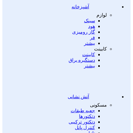
آشپزخانه
لوازم
سینک
هود
گاز رومیزی
فر
بیشتر
کابینت
کابینت
دستگیره یراق
بیشتر
آتش نشانی
مسکونی
جعبه طبقات
دتکتورها
دتکتور ترکیبی
کنترل پانل