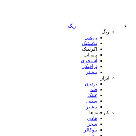
رنگ
رنگ
روغنی
پلاستیک
اکرلینک
پایه آب
استخری
ترافیکی
بیشتر
ابزار
نردبان
قلم
غلتک
سینی
بیشتر
کارخانه ها
هادی
سحر
نیوکالر
بیشتر