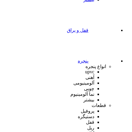
قفل و یراق
پنجره
انواع پنجره
upvc
آهنی
آلومینیومی
چوبی
نما آلومینیوم
بیشتر
قطعات
پروفیل
دستیگره
قفل
ریل