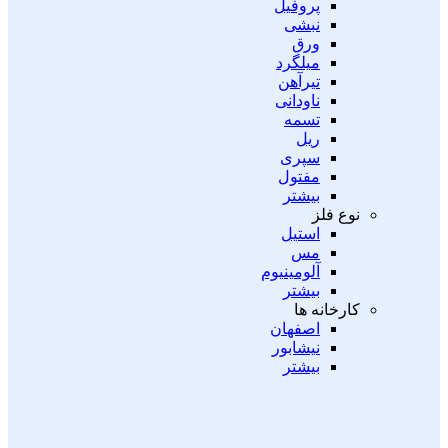
پروفیل
نبشی
ورق
میلگرد
تیرآهن
ناودانی
تسمه
ریل
سپری
مفتول
بیشتر
نوع فلز
استیل
مس
آلومینیوم
بیشتر
کارخانه ها
اصفهان
نیشابور
بیشتر