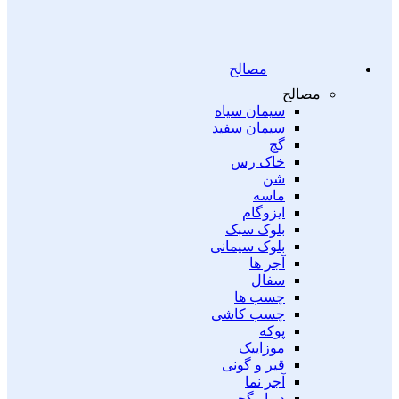
مصالح
مصالح
سیمان سیاه
سیمان سفید
گچ
خاک رس
شن
ماسه
ایزوگام
بلوک سبک
بلوک سیمانی
آجر ها
سفال
چسب ها
چسب کاشی
پوکه
موزاییک
قیر و گونی
آجر نما
دیوار گچی