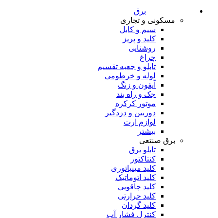
برق
مسکونی و تجاری
سیم و کابل
کلید و پریز
روشنایی
چراغ
تابلو و جعبه تقسیم
لوله و خرطومی
آیفون و زنگ
جک و راه بند
موتور کرکره
دوربین و دزدگیر
لوازم ارت
بیشتر
برق صنتعی
تابلو برق
کنتاکتور
کلید مینیاتوری
کلید اتوماتیک
کلید چاقویی
کلید حرارتی
کلید گردان
کنترل فشار آب