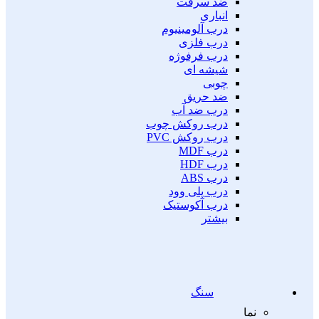
ضد سرقت
انباری
درب آلومینیوم
درب فلزی
درب فرفوژه
شیشه ای
چوبی
ضد حریق
درب ضد آب
درب روکش چوب
درب روکش PVC
درب MDF
درب HDF
درب ABS
درب پلی وود
درب آکوستیک
بیشتر
سنگ
نما