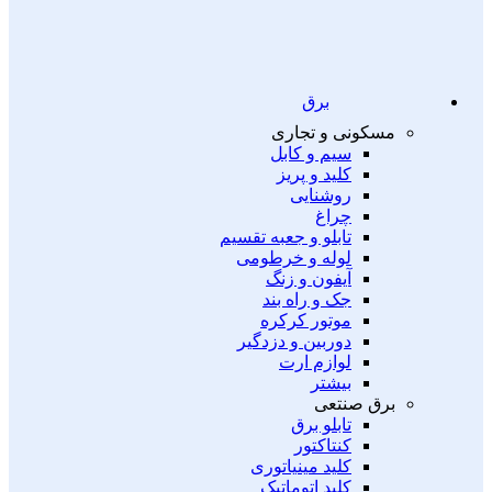
برق
مسکونی و تجاری
سیم و کابل
کلید و پریز
روشنایی
چراغ
تابلو و جعبه تقسیم
لوله و خرطومی
آیفون و زنگ
جک و راه بند
موتور کرکره
دوربین و دزدگیر
لوازم ارت
بیشتر
برق صنتعی
تابلو برق
کنتاکتور
کلید مینیاتوری
کلید اتوماتیک