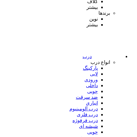
کلاف
بیشتر
برندها
نوین
بیشتر
درب
انواع درب
پارکینگ
لابی
ورودی
داخلی
چوبی
ضد سرقت
انباری
درب آلومینیوم
درب فلزی
درب فرفوژه
شیشه ای
چوبی