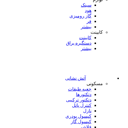
سینک
هود
گاز رومیزی
فر
بیشتر
کابینت
کابینت
دستگیره یراق
بیشتر
آتش نشانی
مسکونی
جعبه طبقات
دتکتورها
دتکتور ترکیبی
کنترل پانل
نازل
کپسول پودری
کپسول گاز
فلاشر