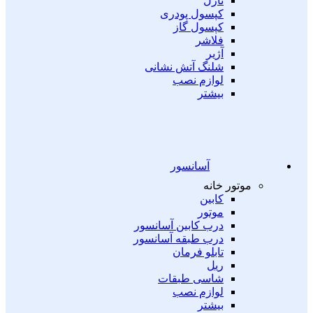
نازل
کپسول پودری
کپسول گاز
فلاشر
آژیر
شلنگ آتش نشانی
لوازم نصب
بیشتر
آسانسور
موتور خانه
کابین
موتور
درب کابین آسانسور
درب طبقه آسانسور
تابلو فرمان
ریل
شاسی طبقات
لوازم نصب
بیشتر