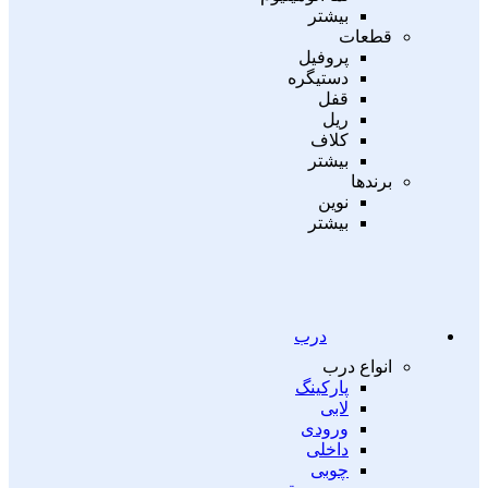
بیشتر
قطعات
پروفیل
دستیگره
قفل
ریل
کلاف
بیشتر
برندها
نوین
بیشتر
درب
انواع درب
پارکینگ
لابی
ورودی
داخلی
چوبی