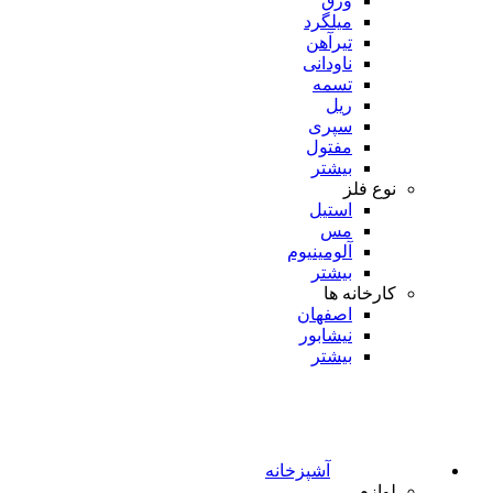
ورق
میلگرد
تیرآهن
ناودانی
تسمه
ریل
سپری
مفتول
بیشتر
نوع فلز
استیل
مس
آلومینیوم
بیشتر
کارخانه ها
اصفهان
نیشابور
بیشتر
آشپزخانه
لوازم