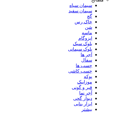
سیمان سیاه
سیمان سفید
گچ
خاک رس
شن
ماسه
ایزوگام
بلوک سبک
بلوک سیمانی
آجر ها
سفال
چسب ها
چسب کاشی
پوکه
موزاییک
قیر و گونی
آجر نما
دیوار گچی
ابزار بنایی
بیشتر