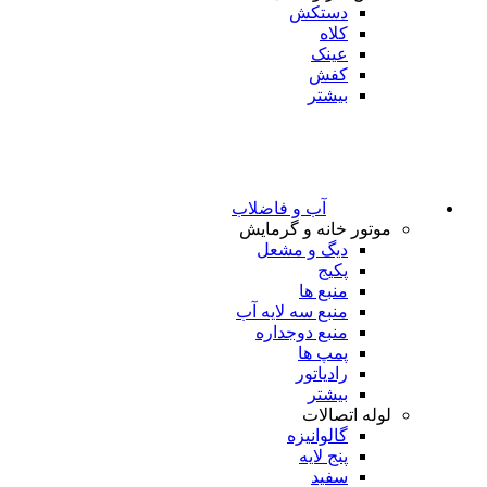
دستکش
کلاه
عینک
کفش
بیشتر
آب و فاضلاب
موتور خانه و گرمایش
دیگ و مشعل
پکیج
منبع ها
منبع سه لایه آب
منبع دوجداره
پمپ ها
رادیاتور
بیشتر
لوله اتصالات
گالوانیزه
پنج لایه
سفید