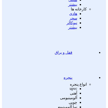
بیشتر
کارخانه ها
هادی
سحر
نیوکالر
بیشتر
قفل و یراق
پنجره
انواع پنجره
upvc
آهنی
آلومینیومی
چوبی
نما آلومینیوم