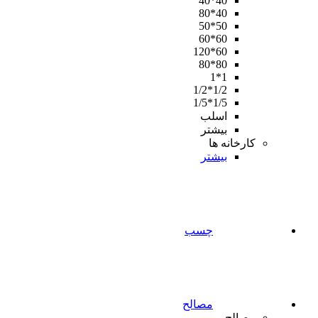
40*40
40*80
50*50
60*60
60*120
80*80
1*1
1/2*1/2
1/5*1/5
اسلب
بیشتر
کارخانه ها
بیشتر
چسب
مصالح
مصالح