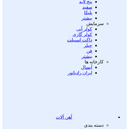
پنج لایه
سفید
پلیکا
بیشتر
سرمایش
کولر آبی
کولر گازی
داکت اسپیلت
چیلر
فن
بیشتر
کارخانه ها
آبسال
ایران رادیاتور
آهن آلات
دسته بندی