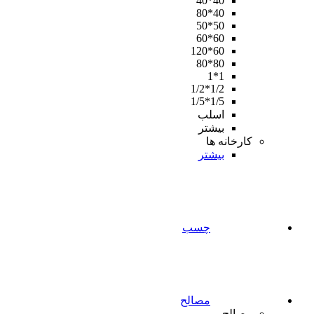
40*40
40*80
50*50
60*60
60*120
80*80
1*1
1/2*1/2
1/5*1/5
اسلب
بیشتر
کارخانه ها
بیشتر
چسب
مصالح
مصالح