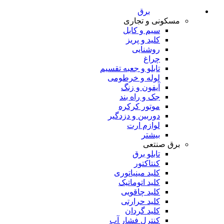
برق
مسکونی و تجاری
سیم و کابل
کلید و پریز
روشنایی
چراغ
تابلو و جعبه تقسیم
لوله و خرطومی
آیفون و زنگ
جک و راه بند
موتور کرکره
دوربین و دزدگیر
لوازم ارت
بیشتر
برق صنتعی
تابلو برق
کنتاکتور
کلید مینیاتوری
کلید اتوماتیک
کلید چاقویی
کلید حرارتی
کلید گردان
کنترل فشار آب