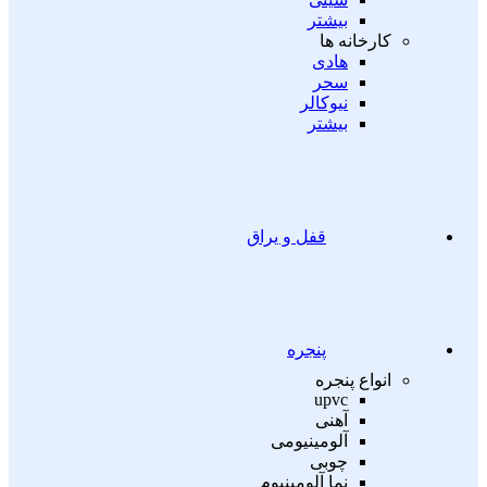
بیشتر
کارخانه ها
هادی
سحر
نیوکالر
بیشتر
قفل و یراق
پنجره
انواع پنجره
upvc
آهنی
آلومینیومی
چوبی
نما آلومینیوم