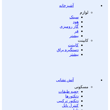
آشپزخانه
لوازم
سینک
هود
گاز رومیزی
فر
بیشتر
کابینت
کابینت
دستگیره یراق
بیشتر
آتش نشانی
مسکونی
جعبه طبقات
دتکتورها
دتکتور ترکیبی
کنترل پانل