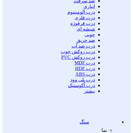
ضد سرقت
انباری
درب آلومینیوم
درب فلزی
درب فرفوژه
شیشه ای
چوبی
ضد حریق
درب ضد آب
درب روکش چوب
درب روکش PVC
درب MDF
درب HDF
درب ABS
درب پلی وود
درب آکوستیک
بیشتر
سنگ
نما