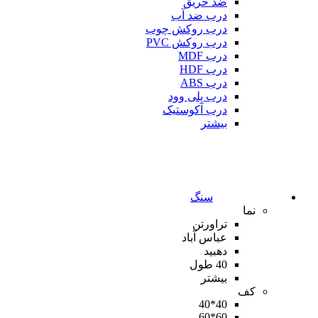
ضد حریق
درب ضد آب
درب روکش چوب
درب روکش PVC
درب MDF
درب HDF
درب ABS
درب پلی وود
درب آکوستیک
بیشتر
سنگ
نما
تراورتن
عباس آباد
دهبید
40 طول
بیشتر
کف
40*40
60*60