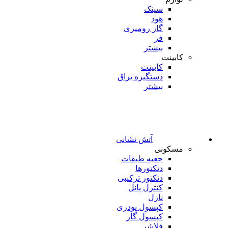
سینک
هود
گاز رومیزی
فر
بیشتر
کابینت
کابینت
دستگیره یراق
بیشتر
آتش نشانی
مسکونی
جعبه طبقات
دتکتورها
دتکتور ترکیبی
کنترل پانل
نازل
کپسول پودری
کپسول گاز
فلاشر