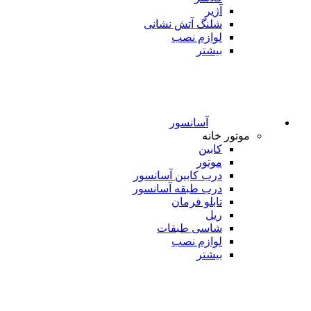
آژیر
شلنگ آتش نشانی
لوازم نصب
بیشتر
آسانسور
موتور خانه
کابین
موتور
درب کابین آسانسور
درب طبقه آسانسور
تابلو فرمان
ریل
شاسی طبقات
لوازم نصب
بیشتر