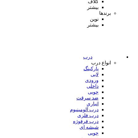
کلاف
بیشتر
برندها
نوین
بیشتر
درب
انواع درب
پارکینگ
لابی
ورودی
داخلی
چوبی
ضد سرقت
انباری
درب آلومینیوم
درب فلزی
درب فرفوژه
شیشه ای
چوبی