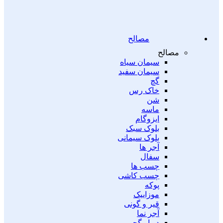
مصالح
مصالح
سیمان سیاه
سیمان سفید
گچ
خاک رس
شن
ماسه
ایزوگام
بلوک سبک
بلوک سیمانی
آجر ها
سفال
چسب ها
چسب کاشی
پوکه
موزاییک
قیر و گونی
آجر نما
دیوار گچی