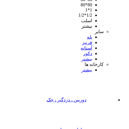
80*80
1*1
1/2*1/2
اسلب
بیشتر
سایر
پله
قرنیز
آستانه
دکور
بیشتر
کارخانه ها
بیشتر
دوربین ، دزدگیر ، جک