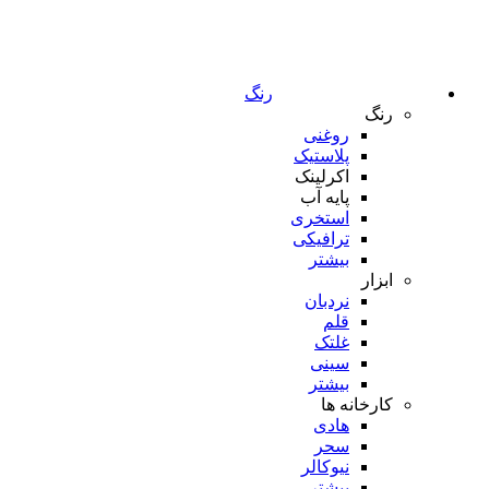
رنگ
رنگ
روغنی
پلاستیک
اکرلینک
پایه آب
استخری
ترافیکی
بیشتر
ابزار
نردبان
قلم
غلتک
سینی
بیشتر
کارخانه ها
هادی
سحر
نیوکالر
بیشتر