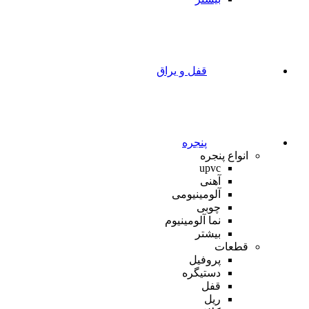
قفل و یراق
پنجره
انواع پنجره
upvc
آهنی
آلومینیومی
چوبی
نما آلومینیوم
بیشتر
قطعات
پروفیل
دستیگره
قفل
ریل