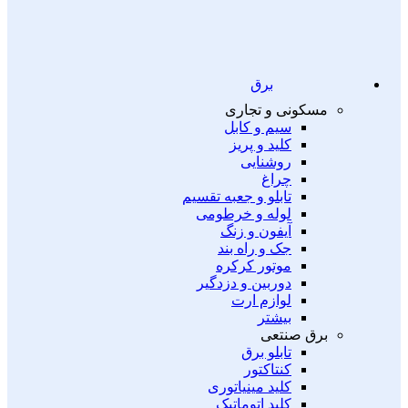
برق
مسکونی و تجاری
سیم و کابل
کلید و پریز
روشنایی
چراغ
تابلو و جعبه تقسیم
لوله و خرطومی
آیفون و زنگ
جک و راه بند
موتور کرکره
دوربین و دزدگیر
لوازم ارت
بیشتر
برق صنتعی
تابلو برق
کنتاکتور
کلید مینیاتوری
کلید اتوماتیک