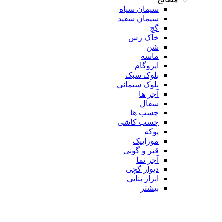
سیمان سیاه
سیمان سفید
گچ
خاک رس
شن
ماسه
ایزوگام
بلوک سبک
بلوک سیمانی
آجر ها
سفال
چسب ها
چسب کاشی
پوکه
موزاییک
قیر و گونی
آجر نما
دیوار گچی
ابزار بنایی
بیشتر