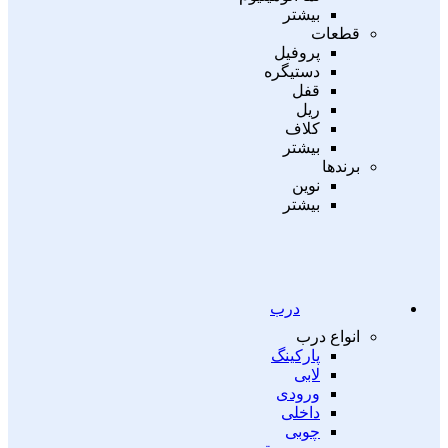
بیشتر
قطعات
پروفیل
دستیگره
قفل
ریل
کلاف
بیشتر
برندها
نوین
بیشتر
درب
انواع درب
پارکینگ
لابی
ورودی
داخلی
چوبی