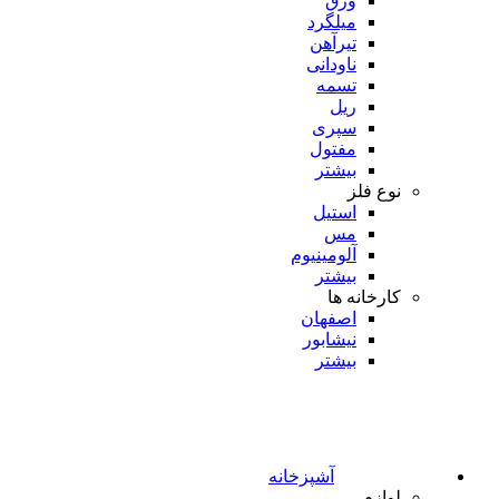
ورق
میلگرد
تیرآهن
ناودانی
تسمه
ریل
سپری
مفتول
بیشتر
نوع فلز
استیل
مس
آلومینیوم
بیشتر
کارخانه ها
اصفهان
نیشابور
بیشتر
آشپزخانه
لوازم