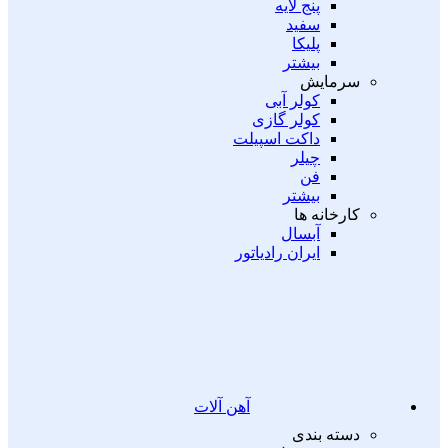
پنج لایه
سفید
پلیکا
بیشتر
سرمایش
کولر آبی
کولر گازی
داکت اسپیلت
چیلر
فن
بیشتر
کارخانه ها
آبسال
ایران رادیاتور
آهن آلات
دسته بندی