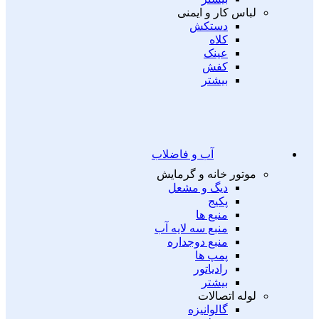
لباس کار و ایمنی
دستکش
کلاه
عینک
کفش
بیشتر
آب و فاضلاب
موتور خانه و گرمایش
دیگ و مشعل
پکیج
منبع ها
منبع سه لایه آب
منبع دوجداره
پمپ ها
رادیاتور
بیشتر
لوله اتصالات
گالوانیزه