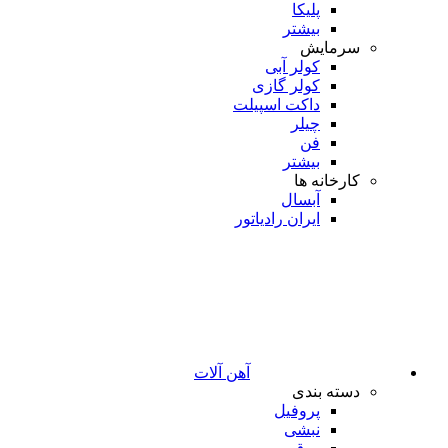
پلیکا
بیشتر
سرمایش
کولر آبی
کولر گازی
داکت اسپیلت
چیلر
فن
بیشتر
کارخانه ها
آبسال
ایران رادیاتور
آهن آلات
دسته بندی
پروفیل
نبشی