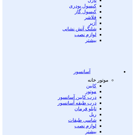
نازل
کپسول پودری
کپسول گاز
فلاشر
آژیر
شلنگ آتش نشانی
لوازم نصب
بیشتر
آسانسور
موتور خانه
کابین
موتور
درب کابین آسانسور
درب طبقه آسانسور
تابلو فرمان
ریل
شاسی طبقات
لوازم نصب
بیشتر