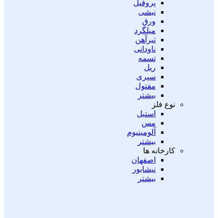
پروفیل
نبشی
ورق
میلگرد
تیرآهن
ناودانی
تسمه
ریل
سپری
مفتول
بیشتر
نوع فلز
استیل
مس
آلومینیوم
بیشتر
کارخانه ها
اصفهان
نیشابور
بیشتر