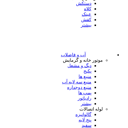
دستکش
کلاه
عینک
کفش
بیشتر
آب و فاضلاب
موتور خانه و گرمایش
دیگ و مشعل
پکیج
منبع ها
منبع سه لایه آب
منبع دوجداره
پمپ ها
رادیاتور
بیشتر
لوله اتصالات
گالوانیزه
پنج لایه
سفید