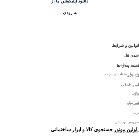
دانلود اپلیکیشن ما از
به زودی
قوانین و شرایط
بندی ها
قوانین کلی
قوانین تبلیغات
ات
دسته بندی ها
شرایط استفاده از سایت
ابزارآلات
ر
آب و فاضلاب
انی
برق
سرامیک
آشپزخانه
درب
سرویس بهداشتی
اولین موتور جستجوی کالا و ابزار ساختمانی
حیاط و محوطه