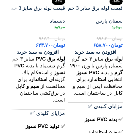
21%
-35%
-34%
قیمت لوله برق سایز 3 خم
قیمت لوله برق سایز 3 خم
گرم 1900 گرمی سمنان
گرم دیسماد | خرید لوله
سمنان پارس
دیسماد
سمن
پارس | خرید لوله برق
برق PVC نسوز کارخانه
پارس
PVC نسوز اصلی
دیسماد – بهترین و
PVC نسوز ا
ارزانترین
تومان
۹۹۸.۴۰۰
تومان
۹۸۷.۴۰۰
توما
تومان
۶۵۸.۷۰۰
تومان
۶۴۳.۷۰۰
توما
افزودن به سبد خرید
افزودن به سبد خرید
ا
لوله برق
سایز ۳ خم گرم
لوله برق PVC
سایز ۳ خم
لوله
سمنان پارس با وزن
۱۹۰۰
گرم دیسماد با بدنه
PVC
سمن
گرم
و بدنه
PVC نسوز
،
نسوز
و استحکام بالا،
گرم
انتخابی
استاندارد
برای
گزینه‌ای
استاندارد
برای
استا
محافظت ایمن از سیم و
محافظت از
سیم و کابل
برای
کابل در ساختمان است.
در برق‌کشی ساختمان
برق 
است.
مزایای کلیدی ✅
مزا
مزایای کلیدی ✅
✅
بدنه PVC نسوز
✅
پ
✅
تولید PVC نسوز
✅
وزن استاندارد
✅
ق