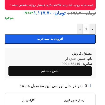
قیمت ها به روزه ، اما برخی کالاهای دلاری قیمتش روزانه مشخص میشه !
تومان
۱.۱۱۷.۷۰۰
تومان
۱.۶۹۸.۷۰۰
+
-
افزودن به سبد خرید
مسئول فروش
نام:
حسین حمزه لو
تماس:
09011854191
تماس مستقیم
3
نفر در حال بررسی این محصول هستند
ارسال سوپر فوری
گارانتی دار