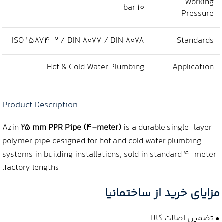
Working
10 bar
Pressure
ISO 15874-2 / DIN 8077 / DIN 8078
Standards
Hot & Cold Water Plumbing
Application
Product Description
Azin
25 mm PPR Pipe (4-meter)
is a durable single-layer
polymer pipe designed for hot and cold water plumbing
systems in building installations, sold in standard 4-meter
factory lengths.
مزایای خرید از ساختمانیا
• تضمین اصالت کالا