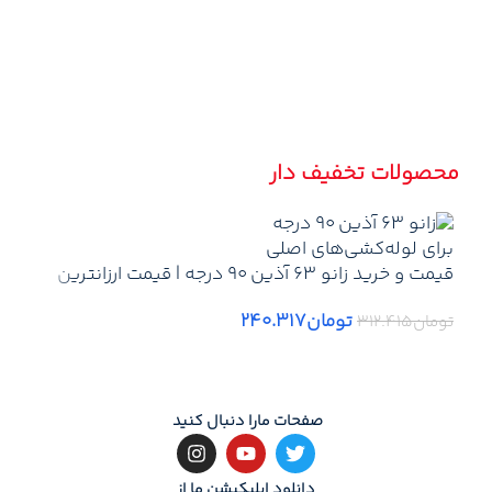
وز
ابع
60 × 50 × 120 سانتیم
محصولات تخفیف دار
رن
قیمت و خرید زانو 63 آذین 90 درجه | قیمت ارزانترین
شه
زانو 50 آذین – لیست قیمت جدید نمایندگی آذین +
سراهی بوش
تومان
۲۴۰.۳۱۷
تومان
۳۱۲.۴۱۵
ارسال
توما
صفحات مارا دنبال کنید
دانلود اپلیکیشن ما از