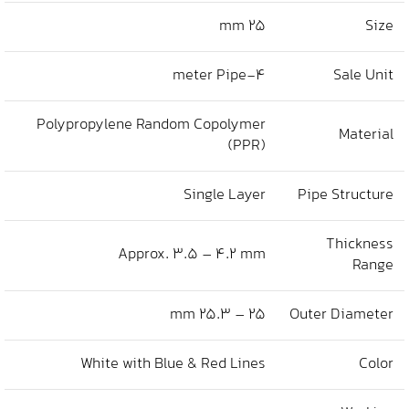
25 mm
Size
4-meter Pipe
Sale Unit
Polypropylene Random Copolymer
Material
(PPR)
Single Layer
Pipe Structure
Thickness
Approx. 3.5 – 4.2 mm
Range
25 – 25.3 mm
Outer Diameter
White with Blue & Red Lines
Color