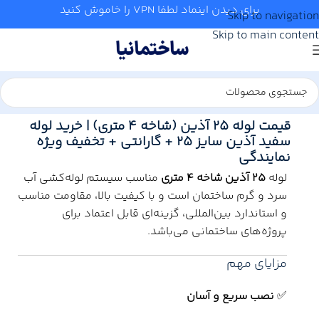
برای دیدن اینماد لطفا VPN را خاموش کنید
Skip to navigation
Skip to main content
خانه
/
آب و تاسیسات
/
لوله و اتصالات
/
آذین
قیمت لوله 25 آذین (شاخه 4 متری) | خرید لوله
سفید آذین سایز 25 + گارانتی + تخفیف ویژه
نمایندگی
لوله
25 آذین شاخه 4 متری
مناسب سیستم لوله‌کشی آب
سرد و گرم ساختمان است و با کیفیت بالا، مقاومت مناسب
و استاندارد بین‌المللی، گزینه‌ای قابل اعتماد برای
پروژه‌های ساختمانی می‌باشد.
مزایای مهم
✅
نصب سریع و آسان