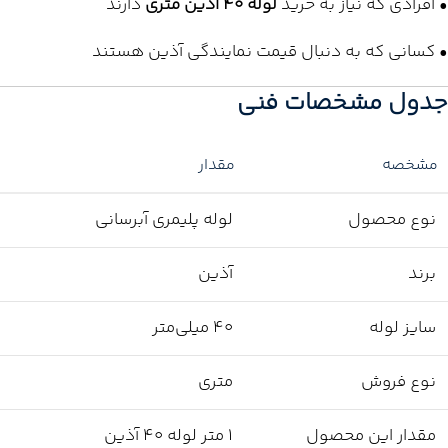
• افرادی که نیاز به خرید
لوله 40 آذین متری
دارند
• کسانی که به دنبال قیمت نمایندگی آذین هستند
جدول مشخصات فنی
مشخصه
مقدار
نوع محصول
لوله پلیمری آبرسانی
برند
آذین
سایز لوله
40 میلی‌متر
نوع فروش
متری
مقدار این محصول
1 متر لوله 40 آذین