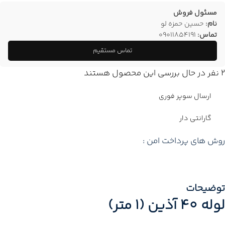
مسئول فروش
نام:
حسین حمزه لو
تماس:
09011854191
تماس مستقیم
2
نفر در حال بررسی این محصول هستند
ارسال سوپر فوری
گارانتی دار
روش های پرداخت امن :
توضیحات
لوله 40 آذین (1 متر)