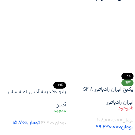
-8%
NEW
-41%
پکیج ایران رادیاتور S218
زانو ۹۰ درجه آذین لوله سایز
۲۰ – تغییر مسیر دقیق و
ایران رادیاتور
آذین
بدون نشتی در لوله‌کشی
سفید
تومان
۱۰۸.۰۰۰.۰۰۰
تومان
۱۵.۷۰۰
تومان
۲۶.۴۰۰
تومان
۹۹.۶۳۰.۰۰۰
افزودن به سبد خرید