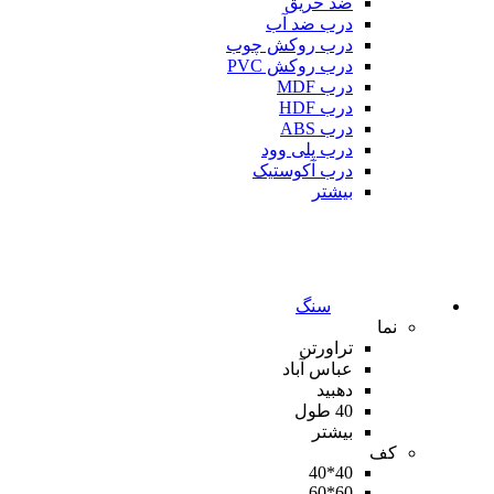
ضد حریق
درب ضد آب
درب روکش چوب
درب روکش PVC
درب MDF
درب HDF
درب ABS
درب پلی وود
درب آکوستیک
بیشتر
سنگ
نما
تراورتن
عباس آباد
دهبید
40 طول
بیشتر
کف
40*40
60*60