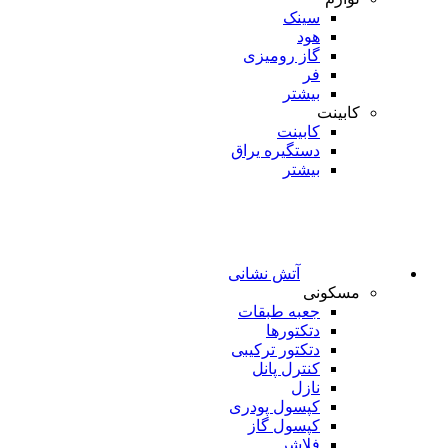
سینک
هود
گاز رومیزی
فر
بیشتر
کابینت
کابینت
دستگیره یراق
بیشتر
آتش نشانی
مسکونی
جعبه طبقات
دتکتورها
دتکتور ترکیبی
کنترل پانل
نازل
کپسول پودری
کپسول گاز
فلاشر