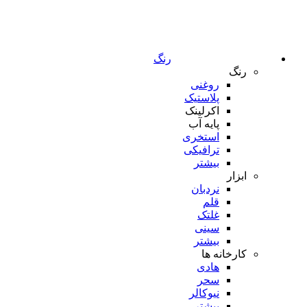
رنگ
رنگ
روغنی
پلاستیک
اکرلینک
پایه آب
استخری
ترافیکی
بیشتر
ابزار
نردبان
قلم
غلتک
سینی
بیشتر
کارخانه ها
هادی
سحر
نیوکالر
بیشتر