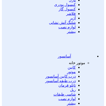
نازل
کپسول پودری
کپسول گاز
فلاشر
آژیر
شلنگ آتش نشانی
لوازم نصب
بیشتر
آسانسور
موتور خانه
کابین
موتور
درب کابین آسانسور
درب طبقه آسانسور
تابلو فرمان
ریل
شاسی طبقات
لوازم نصب
بیشتر