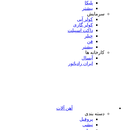
پلیکا
بیشتر
سرمایش
کولر آبی
کولر گازی
داکت اسپیلت
چیلر
فن
بیشتر
کارخانه ها
آبسال
ایران رادیاتور
آهن آلات
دسته بندی
پروفیل
نبشی