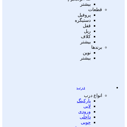
بیشتر
قطعات
پروفیل
دستیگره
قفل
ریل
کلاف
بیشتر
برندها
نوین
بیشتر
درب
انواع درب
پارکینگ
لابی
ورودی
داخلی
چوبی