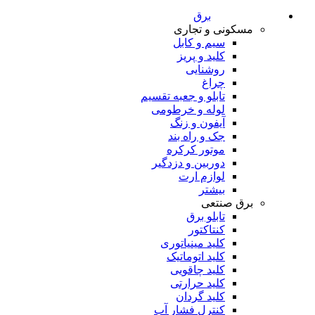
برق
مسکونی و تجاری
سیم و کابل
کلید و پریز
روشنایی
چراغ
تابلو و جعبه تقسیم
لوله و خرطومی
آیفون و زنگ
جک و راه بند
موتور کرکره
دوربین و دزدگیر
لوازم ارت
بیشتر
برق صنتعی
تابلو برق
کنتاکتور
کلید مینیاتوری
کلید اتوماتیک
کلید چاقویی
کلید حرارتی
کلید گردان
کنترل فشار آب