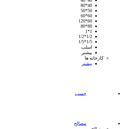
40*40
40*80
50*50
60*60
60*120
80*80
1*1
1/2*1/2
1/5*1/5
اسلب
بیشتر
کارخانه ها
بیشتر
چسب
مصالح
مصالح