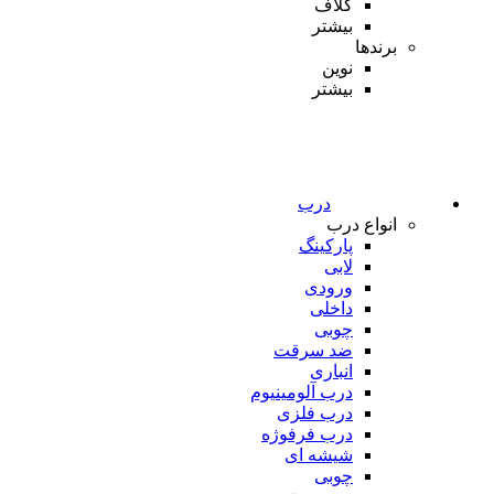
کلاف
بیشتر
برندها
نوین
بیشتر
درب
انواع درب
پارکینگ
لابی
ورودی
داخلی
چوبی
ضد سرقت
انباری
درب آلومینیوم
درب فلزی
درب فرفوژه
شیشه ای
چوبی