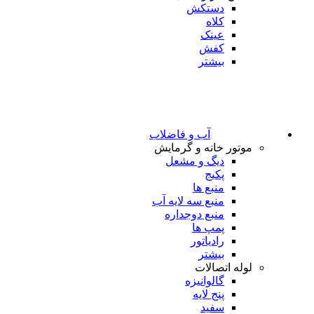
دستکش
کلاه
عینک
کفش
بیشتر
آب و فاضلاب
موتور خانه و گرمایش
دیگ و مشعل
پکیج
منبع ها
منبع سه لایه آب
منبع دوجداره
پمپ ها
رادیاتور
بیشتر
لوله اتصالات
گالوانیزه
پنج لایه
سفید