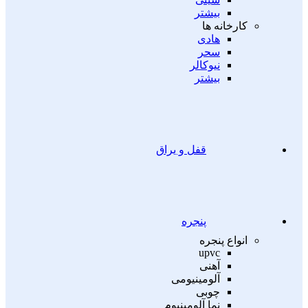
بیشتر
کارخانه ها
هادی
سحر
نیوکالر
بیشتر
قفل و یراق
پنجره
انواع پنجره
upvc
آهنی
آلومینیومی
چوبی
نما آلومینیوم