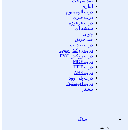
ضد سرقت
انباری
درب آلومینیوم
درب فلزی
درب فرفوژه
شیشه ای
چوبی
ضد حریق
درب ضد آب
درب روکش چوب
درب روکش PVC
درب MDF
درب HDF
درب ABS
درب پلی وود
درب آکوستیک
بیشتر
سنگ
نما