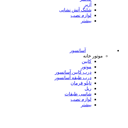
آژیر
شلنگ آتش نشانی
لوازم نصب
بیشتر
آسانسور
موتور خانه
کابین
موتور
درب کابین آسانسور
درب طبقه آسانسور
تابلو فرمان
ریل
شاسی طبقات
لوازم نصب
بیشتر