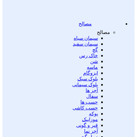
مصالح
مصالح
سیمان سیاه
سیمان سفید
گچ
خاک رس
شن
ماسه
ایزوگام
بلوک سبک
بلوک سیمانی
آجر ها
سفال
چسب ها
چسب کاشی
پوکه
موزاییک
قیر و گونی
آجر نما
دیوار گچی