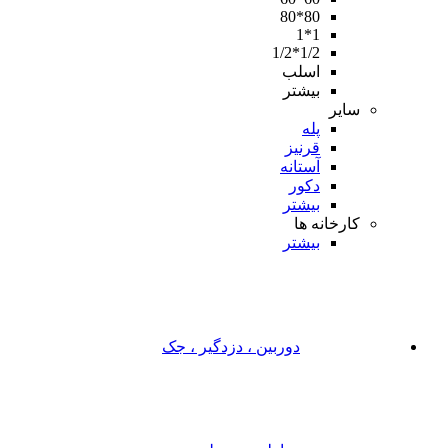
80*80
1*1
1/2*1/2
اسلب
بیشتر
سایر
پله
قرنیز
آستانه
دکور
بیشتر
کارخانه ها
بیشتر
دوربین ، دزدگیر ، جک