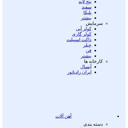
پنج لایه
سفید
پلیکا
بیشتر
سرمایش
کولر آبی
کولر گازی
داکت اسپیلت
چیلر
فن
بیشتر
کارخانه ها
آبسال
ایران رادیاتور
آهن آلات
دسته بندی