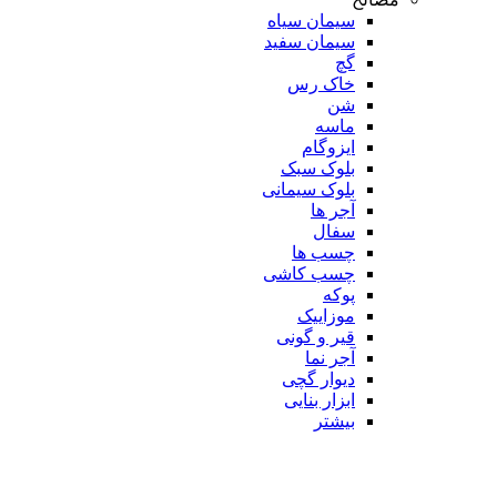
سیمان سیاه
سیمان سفید
گچ
خاک رس
شن
ماسه
ایزوگام
بلوک سبک
بلوک سیمانی
آجر ها
سفال
چسب ها
چسب کاشی
پوکه
موزاییک
قیر و گونی
آجر نما
دیوار گچی
ابزار بنایی
بیشتر