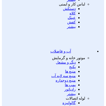
لباس کار و ایمنی
دستکش
کلاه
عینک
کفش
بیشتر
آب و فاضلاب
موتور خانه و گرمایش
دیگ و مشعل
پکیج
منبع ها
منبع سه لایه آب
منبع دوجداره
پمپ ها
رادیاتور
بیشتر
لوله اتصالات
گالوانیزه