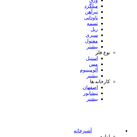
ورق
میلگرد
تیرآهن
ناودانی
تسمه
ریل
سپری
مفتول
بیشتر
نوع فلز
استیل
مس
آلومینیوم
بیشتر
کارخانه ها
اصفهان
نیشابور
بیشتر
آشپزخانه
لوازم