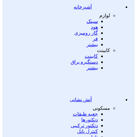
آشپزخانه
لوازم
سینک
هود
گاز رومیزی
فر
بیشتر
کابینت
کابینت
دستگیره یراق
بیشتر
آتش نشانی
مسکونی
جعبه طبقات
دتکتورها
دتکتور ترکیبی
کنترل پانل