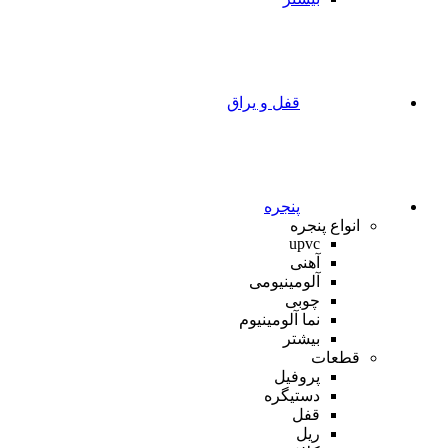
قفل و یراق
پنجره
انواع پنجره
upvc
آهنی
آلومینیومی
چوبی
نما آلومینیوم
بیشتر
قطعات
پروفیل
دستیگره
قفل
ریل