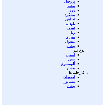
پروفیل
نبشی
ورق
میلگرد
تیرآهن
ناودانی
تسمه
ریل
سپری
مفتول
بیشتر
نوع فلز
استیل
مس
آلومینیوم
بیشتر
کارخانه ها
اصفهان
نیشابور
بیشتر