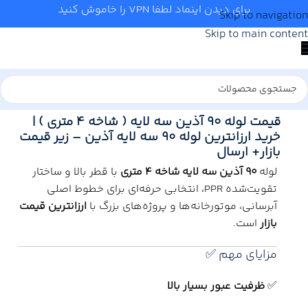
برای دیدن اینماد لطفا VPN را خاموش کنید
Skip to navigation
Skip to main content
خانه
/
آب و تاسیسات
/
لوله و اتصالات
/
آذین
قیمت لوله 90 آذین سه لایه ( شاخه 4 متری ) |
خرید ارزانترین لوله 90 سه لایه آذین – زیر قیمت
بازار+ ارسال
لوله
90 آذین سه لایه شاخه 4 متری
با قطر بالا و ساختار
تقویت‌شده PPR، انتخابی حرفه‌ای برای خطوط اصلی
آبرسانی، موتورخانه‌ها و پروژه‌های بزرگ با
ارزانترین قیمت
بازار
است.
مزایای مهم ✅
✅
ظرفیت عبور بسیار بالا