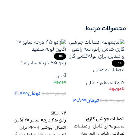
محصولات مرتبط
-11%
زانو ۴۵ درجه سایز ۲۰
-14%
اتصالات جوشی
آذین لوله | اتصال دقیق
آذین
برای تغییر زاویه در
کارخانه های داخلی
سیستم‌های لوله‌کشی
تک‌لایه
تومان
۱۴.۷۰۰
تومان
۱۶.۵۰۰
تومان
۱۰.۸۰۰
تومان
۱۲.۵۰۰
افزودن به سبد خرید
36%
اطلاعات بیشتر
زانو
SKU:
72
آذین
اتصالات جوشی گازی
زانو ۴۵ درجه سایز ۲۰ آذین
آذی
شیر
مجموعه‌ای کامل از قطعات
اتصال جوشی PP-R برای
بهد
فولادی شامل زانو، سه
تغییر مسیر ملایم لوله در آب