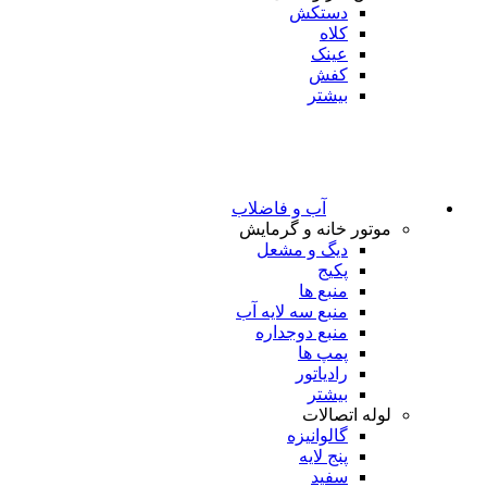
دستکش
کلاه
عینک
کفش
بیشتر
آب و فاضلاب
موتور خانه و گرمایش
دیگ و مشعل
پکیج
منبع ها
منبع سه لایه آب
منبع دوجداره
پمپ ها
رادیاتور
بیشتر
لوله اتصالات
گالوانیزه
پنج لایه
سفید