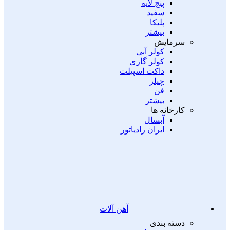
پنج لایه
سفید
پلیکا
بیشتر
سرمایش
کولر آبی
کولر گازی
داکت اسپیلت
چیلر
فن
بیشتر
کارخانه ها
آبسال
ایران رادیاتور
آهن آلات
دسته بندی