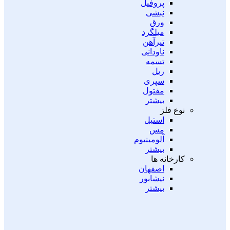
پروفیل
نبشی
ورق
میلگرد
تیرآهن
ناودانی
تسمه
ریل
سپری
مفتول
بیشتر
نوع فلز
استیل
مس
آلومینیوم
بیشتر
کارخانه ها
اصفهان
نیشابور
بیشتر