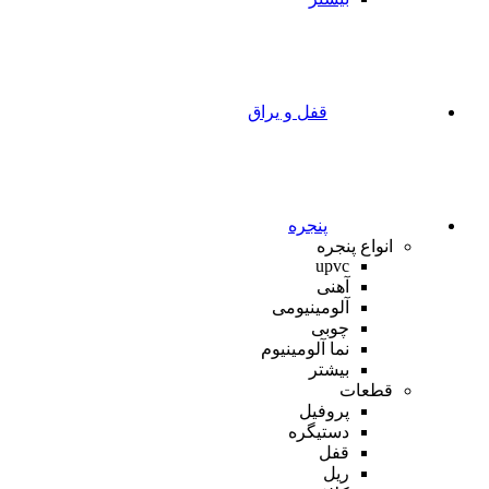
قفل و یراق
پنجره
انواع پنجره
upvc
آهنی
آلومینیومی
چوبی
نما آلومینیوم
بیشتر
قطعات
پروفیل
دستیگره
قفل
ریل