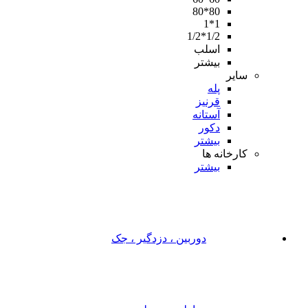
80*80
1*1
1/2*1/2
اسلب
بیشتر
سایر
پله
قرنیز
آستانه
دکور
بیشتر
کارخانه ها
بیشتر
دوربین ، دزدگیر ، جک