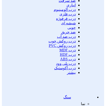
ضد سرقت
انباری
درب آلومینیوم
درب فلزی
درب فرفوژه
شیشه ای
چوبی
ضد حریق
درب ضد آب
درب روکش چوب
درب روکش PVC
درب MDF
درب HDF
درب ABS
درب پلی وود
درب آکوستیک
بیشتر
سنگ
نما