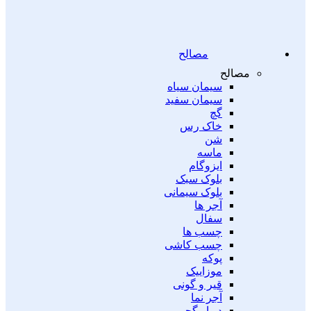
مصالح
مصالح
سیمان سیاه
سیمان سفید
گچ
خاک رس
شن
ماسه
ایزوگام
بلوک سبک
بلوک سیمانی
آجر ها
سفال
چسب ها
چسب کاشی
پوکه
موزاییک
قیر و گونی
آجر نما
دیوار گچی