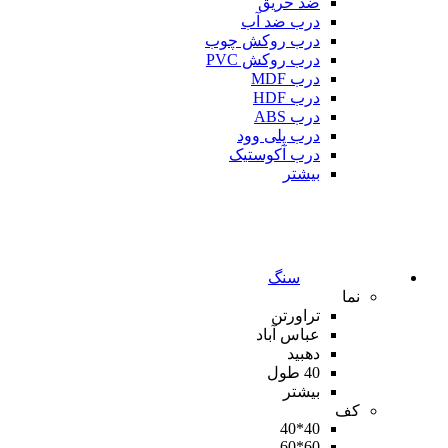
ضد حریق
درب ضد آب
درب روکش چوب
درب روکش PVC
درب MDF
درب HDF
درب ABS
درب پلی وود
درب آکوستیک
بیشتر
سنگ
نما
تراورتن
عباس آباد
دهبید
40 طول
بیشتر
کف
40*40
60*60