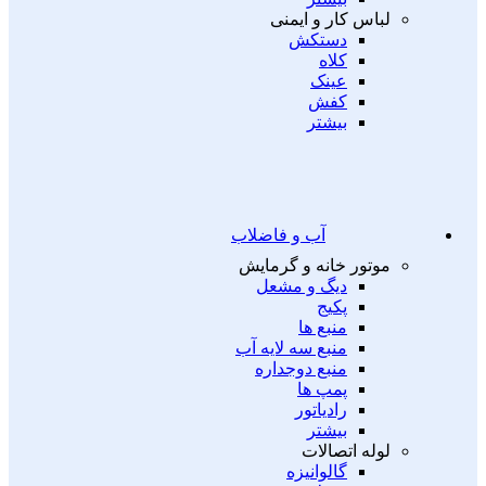
لباس کار و ایمنی
دستکش
کلاه
عینک
کفش
بیشتر
آب و فاضلاب
موتور خانه و گرمایش
دیگ و مشعل
پکیج
منبع ها
منبع سه لایه آب
منبع دوجداره
پمپ ها
رادیاتور
بیشتر
لوله اتصالات
گالوانیزه