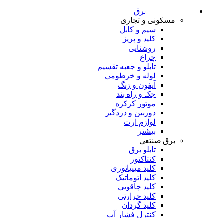
برق
مسکونی و تجاری
سیم و کابل
کلید و پریز
روشنایی
چراغ
تابلو و جعبه تقسیم
لوله و خرطومی
آیفون و زنگ
جک و راه بند
موتور کرکره
دوربین و دزدگیر
لوازم ارت
بیشتر
برق صنتعی
تابلو برق
کنتاکتور
کلید مینیاتوری
کلید اتوماتیک
کلید چاقویی
کلید حرارتی
کلید گردان
کنترل فشار آب