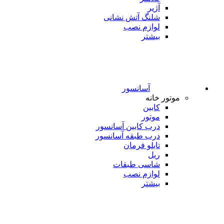
آژیر
شلنگ آتش نشانی
لوازم نصب
بیشتر
آسانسور
موتور خانه
کابین
موتور
درب کابین آسانسور
درب طبقه آسانسور
تابلو فرمان
ریل
شاسی طبقات
لوازم نصب
بیشتر