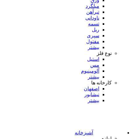
ورق
میلگرد
تیرآهن
ناودانی
تسمه
ریل
سپری
مفتول
بیشتر
نوع فلز
استیل
مس
آلومینیوم
بیشتر
کارخانه ها
اصفهان
نیشابور
بیشتر
آشپزخانه
لوازم