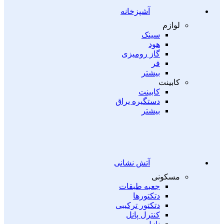
آشپزخانه
لوازم
سینک
هود
گاز رومیزی
فر
بیشتر
کابینت
کابینت
دستگیره یراق
بیشتر
آتش نشانی
مسکونی
جعبه طبقات
دتکتورها
دتکتور ترکیبی
کنترل پانل