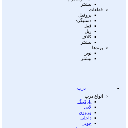
بیشتر
قطعات
پروفیل
دستیگره
قفل
ریل
کلاف
بیشتر
برندها
نوین
بیشتر
درب
انواع درب
پارکینگ
لابی
ورودی
داخلی
چوبی