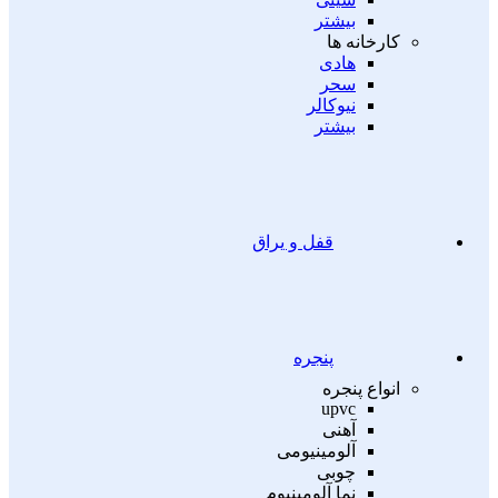
بیشتر
کارخانه ها
هادی
سحر
نیوکالر
بیشتر
قفل و یراق
پنجره
انواع پنجره
upvc
آهنی
آلومینیومی
چوبی
نما آلومینیوم