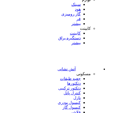
سینک
هود
گاز رومیزی
فر
بیشتر
کابینت
کابینت
دستگیره یراق
بیشتر
آتش نشانی
مسکونی
جعبه طبقات
دتکتورها
دتکتور ترکیبی
کنترل پانل
نازل
کپسول پودری
کپسول گاز
فلاشر