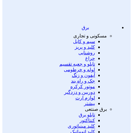
برق
مسکونی و تجاری
سیم و کابل
کلید و پریز
روشنایی
چراغ
تابلو و جعبه تقسیم
لوله و خرطومی
آیفون و زنگ
جک و راه بند
موتور کرکره
دوربین و دزدگیر
لوازم ارت
بیشتر
برق صنتعی
تابلو برق
کنتاکتور
کلید مینیاتوری
کلید اتوماتیک