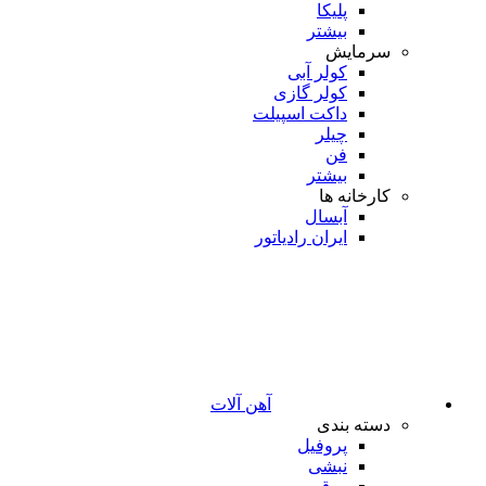
پلیکا
بیشتر
سرمایش
کولر آبی
کولر گازی
داکت اسپیلت
چیلر
فن
بیشتر
کارخانه ها
آبسال
ایران رادیاتور
آهن آلات
دسته بندی
پروفیل
نبشی