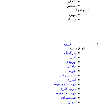
کلاف
بیشتر
برندها
نوین
بیشتر
درب
انواع درب
پارکینگ
لابی
ورودی
داخلی
چوبی
ضد سرقت
انباری
درب آلومینیوم
درب فلزی
درب فرفوژه
شیشه ای
چوبی