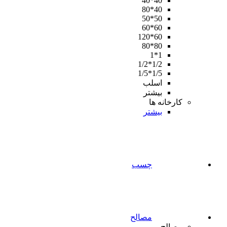
40*40
40*80
50*50
60*60
60*120
80*80
1*1
1/2*1/2
1/5*1/5
اسلب
بیشتر
کارخانه ها
بیشتر
چسب
مصالح
مصالح