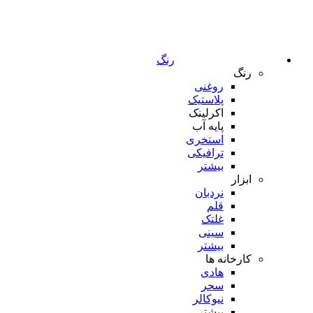
رنگ
رنگ
روغنی
پلاستیک
اکرلینک
پایه آب
استخری
ترافیکی
بیشتر
ابزار
نردبان
قلم
غلتک
سینی
بیشتر
کارخانه ها
هادی
سحر
نیوکالر
بیشتر