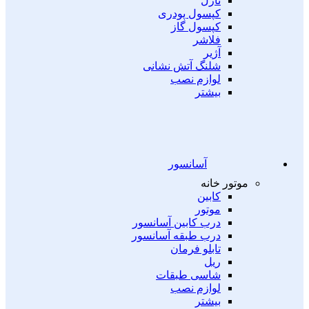
نازل
کپسول پودری
کپسول گاز
فلاشر
آژیر
شلنگ آتش نشانی
لوازم نصب
بیشتر
آسانسور
موتور خانه
کابین
موتور
درب کابین آسانسور
درب طبقه آسانسور
تابلو فرمان
ریل
شاسی طبقات
لوازم نصب
بیشتر