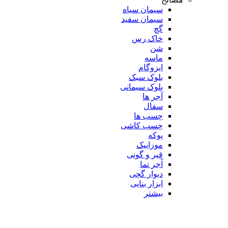
سیمان سیاه
سیمان سفید
گچ
خاک رس
شن
ماسه
ایزوگام
بلوک سبک
بلوک سیمانی
آجر ها
سفال
چسب ها
چسب کاشی
پوکه
موزاییک
قیر و گونی
آجر نما
دیوار گچی
ابزار بنایی
بیشتر