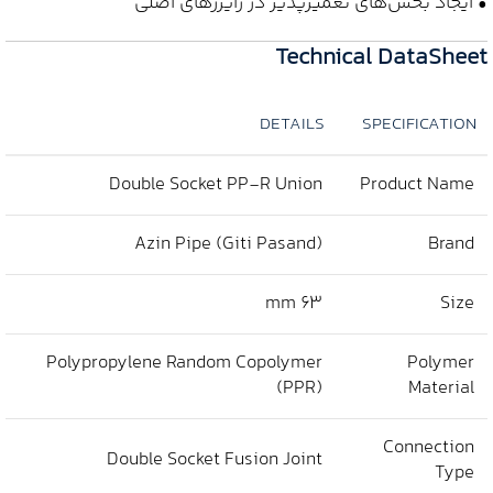
• ایجاد بخش‌های تعمیرپذیر در رایزرهای اصلی
Technical DataSheet
DETAILS
SPECIFICATION
Double Socket PP-R Union
Product Name
Azin Pipe (Giti Pasand)
Brand
63 mm
Size
Polypropylene Random Copolymer
Polymer
(PPR)
Material
Connection
Double Socket Fusion Joint
Type