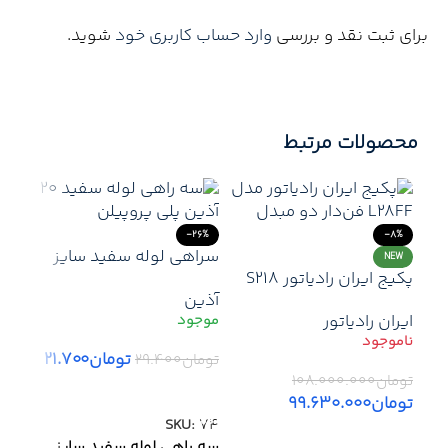
برای ثبت نقد و بررسی
وارد حساب کاربری خود
شوید.
محصولات مرتبط
-26%
-8%
سراهی لوله سفید سایز
NEW
پکیج ایران رادیاتور S218
۲۰ آذین | اتصال محکم و
آذین
مقاوم در انشعابات خطی
ایران رادیاتور
تومان
۲۱.۷۰۰
تومان
۲۹.۴۰۰
تومان
۱۰۸.۰۰۰.۰۰۰
افزودن به سبد خرید
تومان
۹۹.۶۳۰.۰۰۰
33%
SKU:
74
اطلاعات بیشتر
– ان
سه راهی لوله سفید سایز