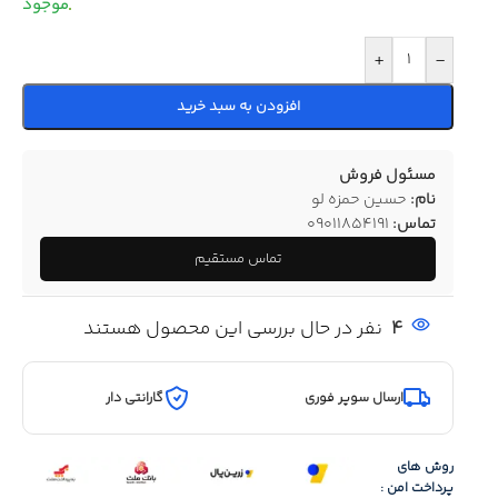
+
-
افزودن به سبد خرید
مسئول فروش
نام:
حسین حمزه لو
تماس:
09011854191
تماس مستقیم
4
نفر در حال بررسی این محصول هستند
ارسال سوپر فوری
گارانتی دار
روش های
پرداخت امن :