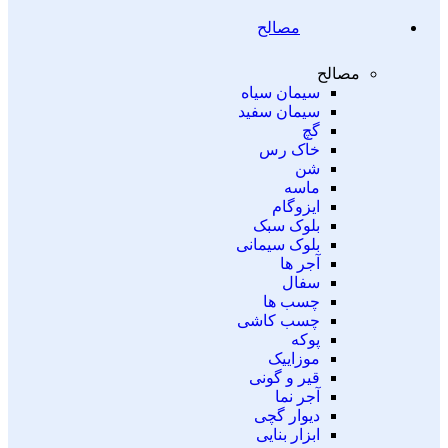
مصالح
مصالح
سیمان سیاه
سیمان سفید
گچ
خاک رس
شن
ماسه
ایزوگام
بلوک سبک
بلوک سیمانی
آجر ها
سفال
چسب ها
چسب کاشی
پوکه
موزاییک
قیر و گونی
آجر نما
دیوار گچی
ابزار بنایی