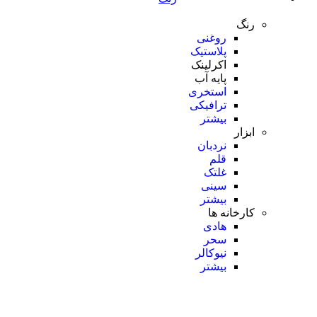
رنگ
روغنی
پلاستیک
اکرلینک
پایه آب
استخری
ترافیکی
بیشتر
ابزار
نردبان
قلم
غلتک
سینی
بیشتر
کارخانه ها
هادی
سحر
نیوکالر
بیشتر