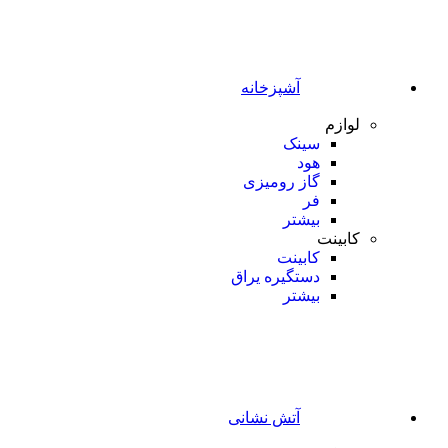
آشپزخانه
لوازم
سینک
هود
گاز رومیزی
فر
بیشتر
کابینت
کابینت
دستگیره یراق
بیشتر
آتش نشانی