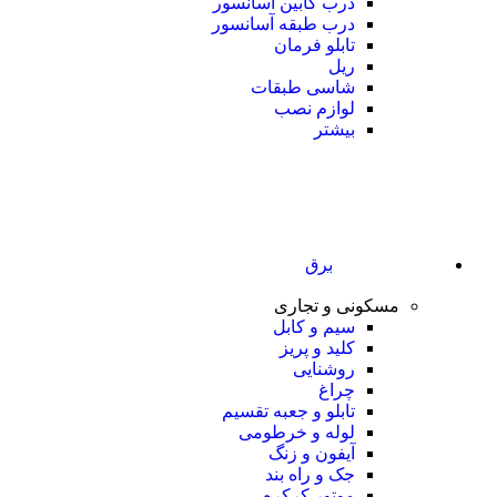
درب کابین آسانسور
درب طبقه آسانسور
تابلو فرمان
ریل
شاسی طبقات
لوازم نصب
بیشتر
برق
مسکونی و تجاری
سیم و کابل
کلید و پریز
روشنایی
چراغ
تابلو و جعبه تقسیم
لوله و خرطومی
آیفون و زنگ
جک و راه بند
موتور کرکره