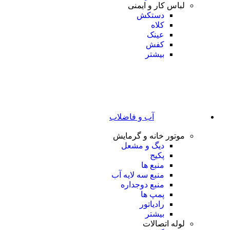
لباس کار و ایمنی
دستکش
کلاه
عینک
کفش
بیشتر
آب و فاضلاب
موتور خانه و گرمایش
دیگ و مشعل
پکیج
منبع ها
منبع سه لایه آب
منبع دوجداره
پمپ ها
رادیاتور
بیشتر
لوله اتصالات