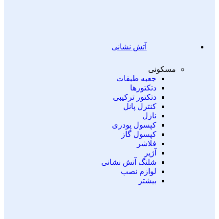
آتش نشانی
مسکونی
جعبه طبقات
دتکتورها
دتکتور ترکیبی
کنترل پانل
نازل
کپسول پودری
کپسول گاز
فلاشر
آژیر
شلنگ آتش نشانی
لوازم نصب
بیشتر