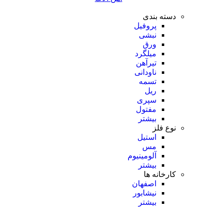
دسته بندی
پروفیل
نبشی
ورق
میلگرد
تیرآهن
ناودانی
تسمه
ریل
سپری
مفتول
بیشتر
نوع فلز
استیل
مس
آلومینیوم
بیشتر
کارخانه ها
اصفهان
نیشابور
بیشتر