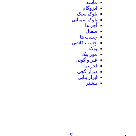
ماسه
ایزوگام
بلوک سبک
بلوک سیمانی
آجر ها
سفال
چسب ها
چسب کاشی
پوکه
موزاییک
قیر و گونی
آجر نما
دیوار گچی
ابزار بنایی
بیشتر
رنگ