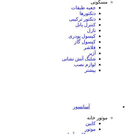
مسکونی
جعبه طبقات
دتکتورها
دتکتور ترکیبی
کنترل پانل
نازل
کپسول پودری
کپسول گاز
فلاشر
آژیر
شلنگ آتش نشانی
لوازم نصب
بیشتر
آسانسور
موتور خانه
کابین
موتور