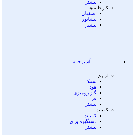
بیشتر
کارخانه ها
اصفهان
نیشابور
بیشتر
آشپزخانه
لوازم
سینک
هود
گاز رومیزی
فر
بیشتر
کابینت
کابینت
دستگیره یراق
بیشتر