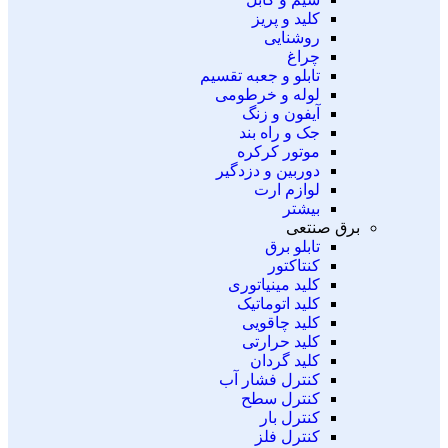
کلید و پریز
روشنایی
چراغ
تابلو و جعبه تقسیم
لوله و خرطومی
آیفون و زنگ
جک و راه بند
موتور کرکره
دوربین و دزدگیر
لوازم ارت
بیشتر
برق صنتعی
تابلو برق
کنتاکتور
کلید مینیاتوری
کلید اتوماتیک
کلید چاقویی
کلید حرارتی
کلید گردان
کنترل فشار آب
کنترل سطح
کنترل بار
کنترل فلز