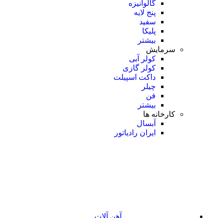
گالوانیزه
پنج لایه
سفید
پلیکا
بیشتر
سرمایش
کولر آبی
کولر گازی
داکت اسپیلت
چیلر
فن
بیشتر
کارخانه ها
آبسال
ایران رادیاتور
آهن آلات