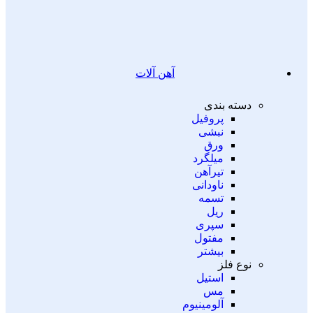
آهن آلات
دسته بندی
پروفیل
نبشی
ورق
میلگرد
تیرآهن
ناودانی
تسمه
ریل
سپری
مفتول
بیشتر
نوع فلز
استیل
مس
آلومینیوم