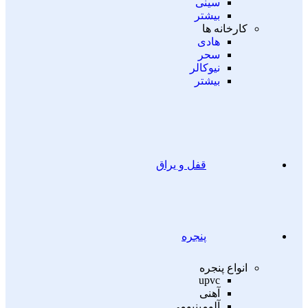
سینی
بیشتر
کارخانه ها
هادی
سحر
نیوکالر
بیشتر
قفل و یراق
پنجره
انواع پنجره
upvc
آهنی
آلومینیومی