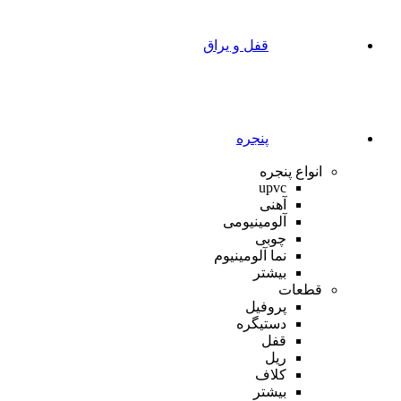
قفل و یراق
پنجره
انواع پنجره
upvc
آهنی
آلومینیومی
چوبی
نما آلومینیوم
بیشتر
قطعات
پروفیل
دستیگره
قفل
ریل
کلاف
بیشتر