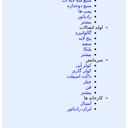
منبع سه لایه آب
منبع دوجداره
پمپ ها
رادیاتور
بیشتر
لوله اتصالات
گالوانیزه
پنج لایه
سفید
پلیکا
بیشتر
سرمایش
کولر آبی
کولر گازی
داکت اسپیلت
چیلر
فن
بیشتر
کارخانه ها
آبسال
ایران رادیاتور