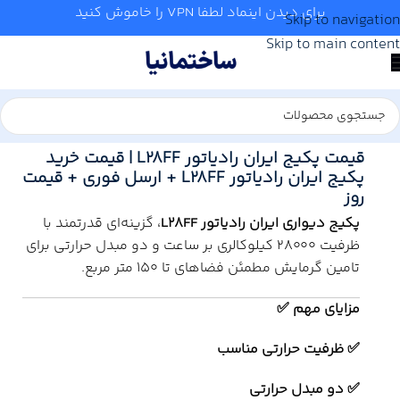
برای دیدن اینماد لطفا VPN را خاموش کنید
Skip to navigation
Skip to main content
خانه
/
آب و تاسیسات
/
گرمایش
/
پکیج
قیمت پکیج ایران رادیاتور L28FF | قیمت خرید
پکیج ایران رادیاتور L28FF + ارسل فوری + قیمت
روز
پکیج دیواری ایران رادیاتور L28FF
، گزینه‌ای قدرتمند با
ظرفیت ۲۸۰۰۰ کیلوکالری بر ساعت و دو مبدل حرارتی برای
تامین گرمایش مطمئن فضاهای تا ۱۵۰ متر مربع.
مزایای مهم ✅
✅ ظرفیت حرارتی مناسب
✅ دو مبدل حرارتی