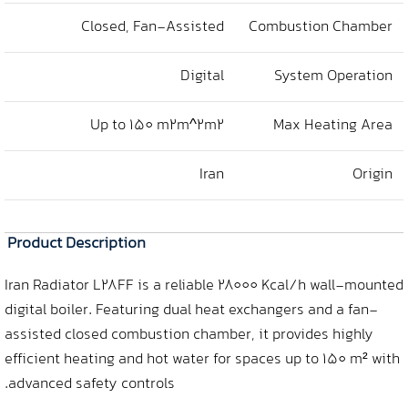
Closed, Fan-Assisted
Combustion Chamber
Digital
System Operation
Up to 150
m2m^2
m
2
Max Heating Area
Iran
Origin
Product Description
Iran Radiator L28FF is a reliable 28000 Kcal/h wall-mounted
digital boiler. Featuring dual heat exchangers and a fan-
assisted closed combustion chamber, it provides highly
efficient heating and hot water for spaces up to 150 m² with
advanced safety controls.