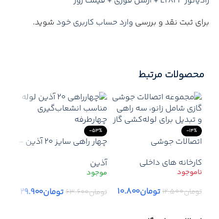
رادیاتور L28FF + ارسل فوری + قیمت روز”
برای ثبت نقد و بررسی
وارد حساب کاربری خود
شوید.
محصولات مرتبط
-53%
-14%
اتصالات جوشی
چهار راهی سایز 20 آذین –
اتصالات با کیفیت برای
کارخانه های داخلی
آذین
پروژه‌های ساختمانی
تومان
۱۰.۸۰۰
تومان
۲۹.۹۰۰
تومان
۱۲.۵۰۰
تومان
۶۳.۶۰۰
17%
اطلاعات بیشتر
افزودن به سبد خرید