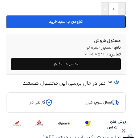
+
-
افزودن به سبد خرید
مسئول فروش
نام:
حسین حمزه لو
تماس:
09011854191
تماس مستقیم
3
نفر در حال بررسی این محصول هستند
ارسال سوپر فوری
گارانتی دار
روش های
پرداخت امن :
Click to enlarge